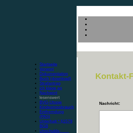
Startseite
Vorwort
Dokumentation
Kontakt-
Buch (download)
Strafantrag
ich klage an
Nachwort
lesenswert
BVG-Utopie
Nachricht:
Kindesmissbrauch
Entfremdung
(PAS)
Unterhalt * §1579
BGB
Unschulds-