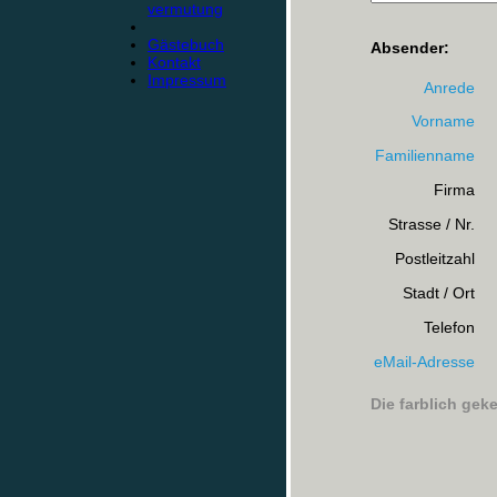
vermutung
Gästebuch
Absender:
Kontakt
Impressum
Anrede
Vorname
Familienname
Firma
Strasse / Nr.
Postleitzahl
Stadt / Ort
Telefon
eMail-Adresse
Die farblich gek