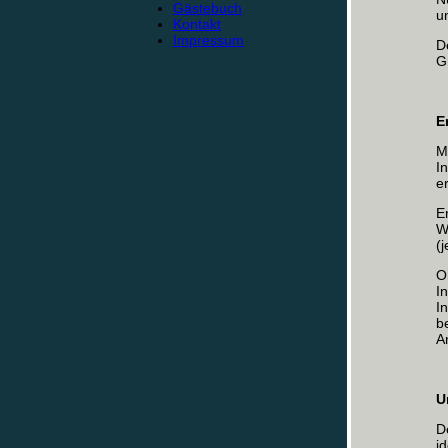
Gästebuch
u
Kontakt
Impressum
D
G
E
M
I
e
E
W
(
O
I
I
b
A
U
D
i