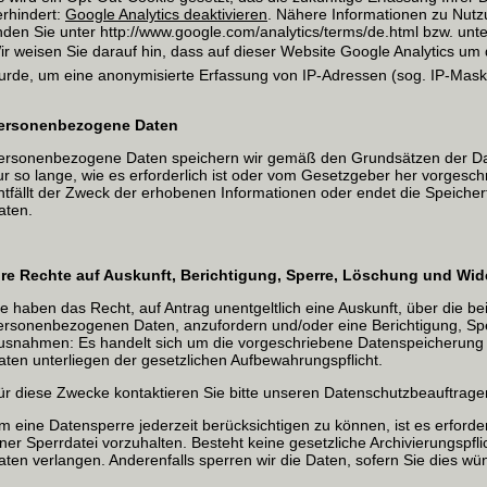
erhindert:
Google Analytics deaktivieren
. Nähere Informationen zu Nut
inden Sie unter http://www.google.com/analytics/terms/de.html bzw. unter
ir weisen Sie darauf hin, dass auf dieser Website Google Analytics um 
urde, um eine anonymisierte Erfassung von IP-Adressen (sog. IP-Maski
ersonenbezogene Daten
ersonenbezogene Daten speichern wir gemäß den Grundsätzen der D
ur so lange, wie es erforderlich ist oder vom Gesetzgeber her vorgeschr
ntfällt der Zweck der erhobenen Informationen oder endet die Speicherfr
aten.
hre Rechte auf Auskunft, Berichtigung, Sperre, Löschung und Wi
ie haben das Recht, auf Antrag unentgeltlich eine Auskunft, über die b
ersonenbezogenen Daten, anzufordern und/oder eine Berichtigung, Sp
usnahmen: Es handelt sich um die vorgeschriebene Datenspeicherung 
aten unterliegen der gesetzlichen Aufbewahrungspflicht.
ür diese Zwecke kontaktieren Sie bitte unseren Datenschutzbeauftrage
m eine Datensperre jederzeit berücksichtigen zu können, ist es erforder
iner Sperrdatei vorzuhalten. Besteht keine gesetzliche Archivierungspf
aten verlangen. Anderenfalls sperren wir die Daten, sofern Sie dies wü