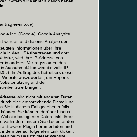
cken. Sofern wir Kenntnis davon haben,
in.
ftragter-info.de)
le Inc. (Google). Google Analytics
ert werden und die eine Analyse der
eugten Informationen über Ihre
gle in den USA übertragen und dort
Website, wird Ihre IP-Adresse von
er in anderen Vertragsstaaten des
n Ausnahmefällen wird die volle IP-
rzt. Im Auftrag des Betreibers dieser
er Website auszuwerten, um Reports
 Websitenutzung und der
reiber zu erbringen.
Adresse wird nicht mit anderen Daten
durch eine entsprechende Einstellung
ss Sie in diesem Fall gegebenenfalls
n können. Sie können darüber hinaus
 Website bezogenen Daten (inkl. Ihrer
le verhindern, indem Sie das unter dem
are Browser-Plugin herunterladen und
, indem Sie auf folgenden Link klicken.
 Daten beim Besuch dieser Website