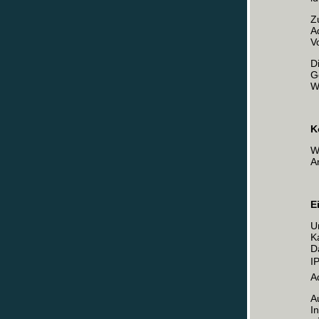
Z
A
V
D
G
W
K
W
A
E
U
K
D
I
A
A
I