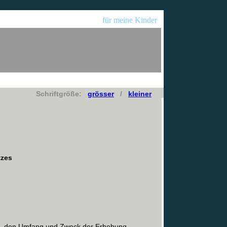
für meine Kinder
Schriftgröße:
grösser
/
kleiner
tzes
Art, den Umfang und Zweck der Erhebung