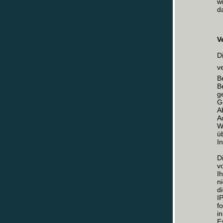
w
d
V
D
v
B
B
g
G
A
A
W
ü
I
D
v
I
n
d
I
f
i
E