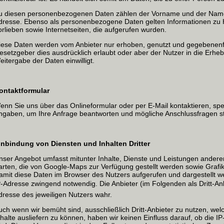
u diesen personenbezogenen Daten zählen der Vorname und der Name,
dresse. Ebenso als personenbezogene Daten gelten Informationen zu H
orlieben sowie Internetseiten, die aufgerufen wurden.
iese Daten werden vom Anbieter nur erhoben, genutzt und gegebenenfa
esetzgeber dies ausdrücklich erlaubt oder aber der Nutzer in die Erh
eitergabe der Daten einwilligt.
ontaktformular
enn Sie uns über das Onlineformular oder per E-Mail kontaktieren, sp
ngaben, um Ihre Anfrage beantworten und mögliche Anschlussfragen st
inbindung von Diensten und Inhalten Dritter
nser Angebot umfasst mitunter Inhalte, Dienste und Leistungen anderer
arten, die von Google-Maps zur Verfügung gestellt werden sowie Grafi
amit diese Daten im Browser des Nutzers aufgerufen und dargestellt we
P-Adresse zwingend notwendig. Die Anbieter (im Folgenden als Dritt-An
dresse des jeweiligen Nutzers wahr.
uch wenn wir bemüht sind, ausschließlich Dritt-Anbieter zu nutzen, we
nhalte ausliefern zu können, haben wir keinen Einfluss darauf, ob die 