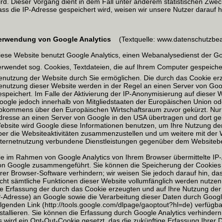
ird. Dieser Vorgang dient in dem Fall unter anderem statistischen Zwe
ass die IP-Adresse gespeichert wird, weisen wir unsere Nutzer darauf h
erwendung von Google Analytics
(Textquelle: www.datenschutzbeau
iese Website benutzt Google Analytics, einen Webanalysedienst der Goog
erwendet sog. Cookies, Textdateien, die auf Ihrem Computer gespeich
enutzung der Website durch Sie ermöglichen. Die durch das Cookie erz
enutzung dieser Website werden in der Regel an einen Server von Goo
espeichert. Im Falle der Aktivierung der IP-Anonymisierung auf dieser 
oogle jedoch innerhalb von Mitgliedstaaten der Europäischen Union od
bkommens über den Europäischen Wirtschaftsraum zuvor gekürzt. Nur i
dresse an einen Server von Google in den USA übertragen und dort gekü
ebsite wird Google diese Informationen benutzen, um Ihre Nutzung d
ber die Websiteaktivitäten zusammenzustellen und um weitere mit der
nternetnutzung verbundene Dienstleistungen gegenüber dem Websitebet
ie im Rahmen von Google Analytics von Ihrem Browser übermittelte IP-
on Google zusammengeführt. Sie können die Speicherung der Cookies 
hrer Browser-Software verhindern; wir weisen Sie jedoch darauf hin, da
icht sämtliche Funktionen dieser Website vollumfänglich werden nutze
ie Erfassung der durch das Cookie erzeugten und auf Ihre Nutzung der
P-Adresse) an Google sowie die Verarbeitung dieser Daten durch Goog
olgenden Link (http://tools.google.com/dlpage/gaoptout?hl=de) verfügb
nstallieren. Sie können die Erfassung durch Google Analytics verhindern
s wird ein Opt-Out-Cookie gesetzt, das die zukünftige Erfassung Ihrer