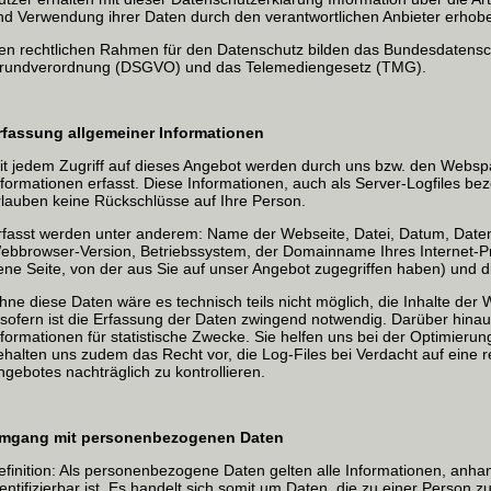
nd Verwendung ihrer Daten durch den verantwortlichen Anbieter erho
en rechtlichen Rahmen für den Datenschutz bilden das Bundesdatensc
rundverordnung (DSGVO) und das Telemediengesetz (TMG).
rfassung allgemeiner Informationen
it jedem Zugriff auf dieses Angebot werden durch uns bzw. den Websp
nformationen erfasst. Diese Informationen, auch als Server-Logfiles be
rlauben keine Rückschlüsse auf Ihre Person.
rfasst werden unter anderem: Name der Webseite, Datei, Datum, Da
ebbrowser-Version, Betriebssystem, der Domainname Ihres Internet-P
jene Seite, von der aus Sie auf unser Angebot zugegriffen haben) und d
hne diese Daten wäre es technisch teils nicht möglich, die Inhalte der 
nsofern ist die Erfassung der Daten zwingend notwendig. Darüber hin
nformationen für statistische Zwecke. Sie helfen uns bei der Optimieru
ehalten uns zudem das Recht vor, die Log-Files bei Verdacht auf eine 
ngebotes nachträglich zu kontrollieren.
mgang mit personenbezogenen Daten
efinition: Als personenbezogene Daten gelten alle Informationen, anha
dentifizierbar ist. Es handelt sich somit um Daten, die zu einer Person 