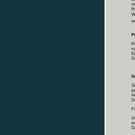
v
f
W
w
P
P
n
E
D
I
S
p
A
D
F
U
e
D