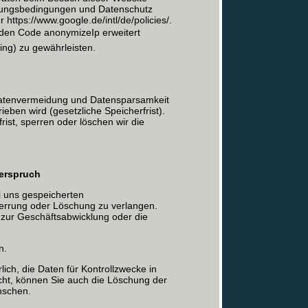
zungsbedingungen und Datenschutz
 https://www.google.de/intl/de/policies/.
den Code anonymizeIp erweitert
ng) zu gewährleisten.
atenvermeidung und Datensparsamkeit
ieben wird (gesetzliche Speicherfrist).
ist, sperren oder löschen wir die
derspruch
ei uns gespeicherten
errung oder Löschung zu verlangen.
zur Geschäftsabwicklung oder die
n.
lich, die Daten für Kontrollzwecke in
licht, können Sie auch die Löschung der
nschen.