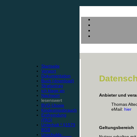
Startseite
Vorwort
Dokumentation
Datensch
Buch (download)
Strafantrag
ich klage an
Anbieter und vera
Nachwort
lesenswert
Thomas Alte
BVG-Utopie
eMail:
hier
Kindesmissbrauch
Entfremdung
(PAS)
Unterhalt * §1579
Geltungsbereich
BGB
Unschulds-
Nutzer erhalten mit