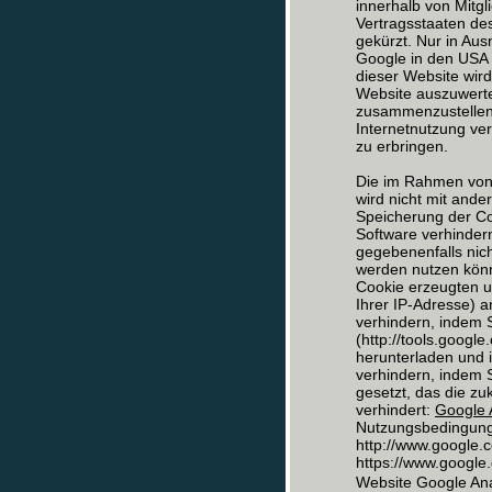
innerhalb von Mitg
Vertragsstaaten d
gekürzt. Nur in Aus
Google in den USA 
dieser Website wir
Website auszuwerte
zusammenzustellen
Internetnutzung ve
zu erbringen.
Die im Rahmen von 
wird nicht mit and
Speicherung der Co
Software verhindern
gegebenenfalls nich
werden nutzen könn
Cookie erzeugten u
Ihrer IP-Adresse) 
verhindern, indem 
(http://tools.goog
herunterladen und i
verhindern, indem S
gesetzt, das die z
verhindert:
Google A
Nutzungsbedingunge
http://www.google.c
https://www.google.d
Website Google Ana