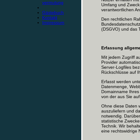
vermutung
Umfang und Zweck 
verantwortlichen A
Gästebuch
Kontakt
Den rechtlichen Ra
Impressum
Bundesdatenschutz
(DSGVO) und das T
Erfassung allgeme
Mit jedem Zugriff 
Provider automatisc
Server-Logfiles bez
Rückschlüsse auf I
Erfasst werden unt
Datenmenge, Webbr
Domainname Ihres I
von der aus Sie au
Ohne diese Daten wä
auszuliefern und da
notwendig. Darüber
statistische Zwecke
Technik. Wir behalt
eine rechtswidrige 