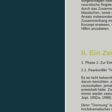
vorgeschlagen hatte
neurotische Ängste
durch das Zusamme
klassischen, sowie 
Ansatz insbesonder
Zusammenhang mit 
Konzept erwiesen, 
Hilfen anzubieten.
II. Ein 
1. Phase 1: Zur E
1.1. Paarkonflikt "
Es ist nicht bekann
darum bemühten, e
rauszuhalten, jema
entwickelt hätte. Zw
immer wieder zwisc
Jopt, 1992a; 1998)
Denn "Trennung" ist
hochdramatisches 