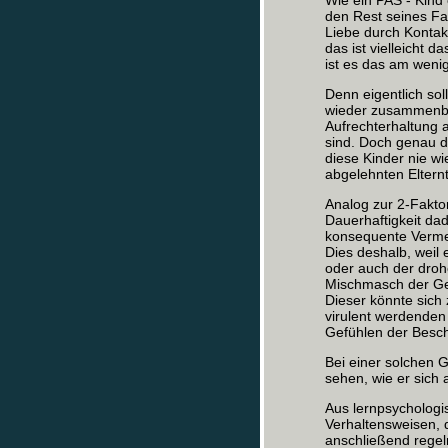
Wie ein PAS - Kind 
den Rest seines Fam
Liebe durch Kontakt
das ist vielleicht
ist es das am weni
Denn eigentlich sol
wieder zusammenbre
Aufrechterhaltung 
sind. Doch genau da
diese Kinder nie w
abgelehnten Elternt
Analog zur 2-Fakt
Dauerhaftigkeit da
konsequente Vermei
Dies deshalb, weil
oder auch der droh
Mischmasch der Gef
Dieser könnte sic
virulent werdenden 
Gefühlen der Besch
Bei einer solchen 
sehen, wie er sich
Aus lernpsychologis
Verhaltensweisen, 
anschließend regel