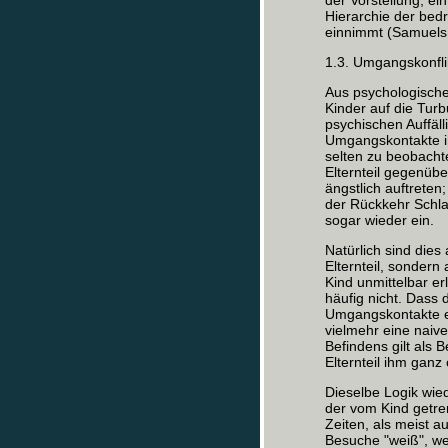
der Vorstellung, ein
Hierarchie der bedr
einnimmt (Samuels 
1.3. Umgangskonfli
Aus psychologischer
Kinder auf die Tur
psychischen Auffäll
Umgangskontakte ih
selten zu beobacht
Elternteil gegenübe
ängstlich auftrete
der Rückkehr Schl
sogar wieder ein.
Natürlich sind dies
Elternteil, sonder
Kind unmittelbar er
häufig nicht. Dass
Umgangskontakte e
vielmehr eine naiv
Befindens gilt als
Elternteil ihm ganz 
Dieselbe Logik wied
der vom Kind getre
Zeiten, als meist a
Besuche "weiß", wel