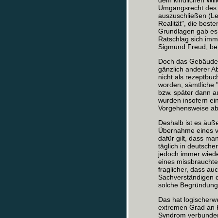
dem kindlichen Wil
Umgangsrecht des a
auszuschließen (Le
Realität", die best
Grundlagen gab es f
Ratschlag sich imm
Sigmund Freud, ber
Doch das Gebäude 
gänzlich anderer Ab
nicht als rezeptbuc
worden; sämtliche 
bzw. später dann au
wurden insofern ein
Vorgehensweise abe
Deshalb ist es äuße
Übernahme eines ve
dafür gilt, dass man
täglich in deutsche
jedoch immer wieder
eines missbrauchte
fraglicher, dass a
Sachverständigen 
solche Begründunge
Das hat logischerw
extremen Grad an 
Syndrom verbunden 