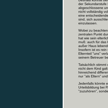
Deshalb könnte bei
der Sekundarstufe I
abgeschlossene und
nicht vollständig 
eine entscheidende
sind, sich ausschli
einzulassen.
Wobei zu beachten 
zentralen Punkt du
hat wie sein elterli
muß: auch für das K
außer Haus lebende 
Insofern ist es rei
Elternteil "uns" ve
seinem Betreuer be
Tatsächlich stimmt 
nicht dem Kind galt
hinreichend differen
nur "als Eltern" und
Jedenfalls könnte 
Urteilsbildung bei 
"zuzuhören", sonde