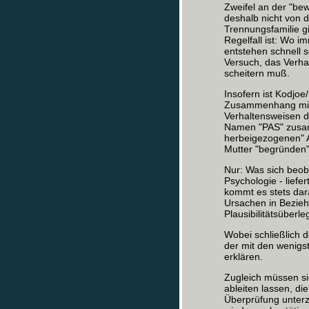
Zweifel an der "be
deshalb nicht von d
Trennungsfamilie g
Regelfall ist: Wo 
entstehen schnell s
Versuch, das Verha
scheitern muß.
Insofern ist Kodjo
Zusammenhang mit 
Verhaltensweisen de
Namen "PAS" zusam
herbeigezogenen" A
Mutter "begründen"
Nur: Was sich beoba
Psychologie - liefe
kommt es stets dar
Ursachen in Bezieh
Plausibilitätsüber
Wobei schließlich d
der mit den wenigs
erklären.
Zugleich müssen si
ableiten lassen, di
Überprüfung unter