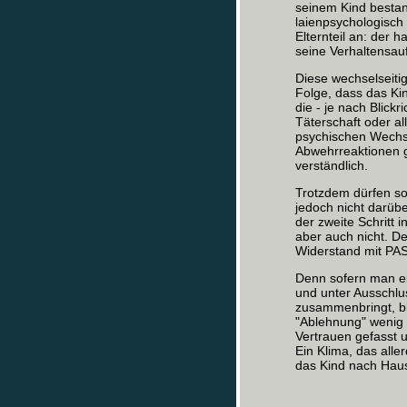
seinem Kind bestand
laienpsychologisch 
Elternteil an: der 
seine Verhaltensauf
Diese wechselseit
Folge, dass das Ki
die - je nach Blick
Täterschaft oder a
psychischen Wechs
Abwehrreaktionen g
verständlich.
Trotzdem dürfen so
jedoch nicht darüb
der zweite Schritt 
aber auch nicht. D
Widerstand mit PAS 
Denn sofern man ei
und unter Ausschlu
zusammenbringt, bl
"Ablehnung" wenig ü
Vertrauen gefasst 
Ein Klima, das all
das Kind nach Haus