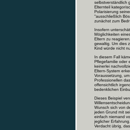
selbstverständlich 
Elternteil kategori
Polarisierung seine
"ausschließlich Bös
zunächst zum Bedrü
Insofern unterschät
Möglichkeiten eines
Eltern zu reagiere
gewaltig. Um dies z
Kind würde nicht n
In diesem Fall käm
Pflegefamilie oder
keinerlei nachvollz
Eltern-System erken
Voraussetzung, um 
Professionellen das
offensichtlich irge
bedenklichen Einbu
Dieses Beispiel ver
Willensentscheidu
Wunsch sich von de
jeden Grund mit sei
einfach niemand vor
jeglicher Erfahrung.
Verdacht übrig, da