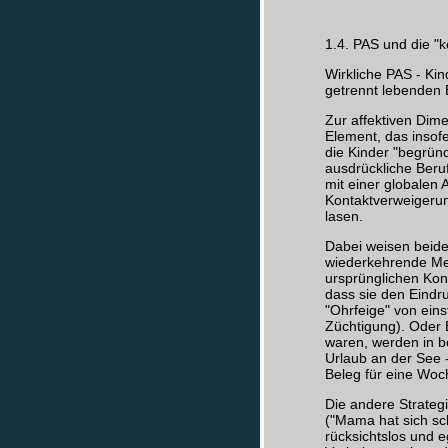
1.4. PAS und die "
Wirkliche PAS - Kin
getrennt lebenden E
Zur affektiven Dim
Element, das insofe
die Kinder "begrün
ausdrückliche Beru
mit einer globalen
Kontaktverweigeru
lasen.
Dabei weisen beide
wiederkehrende Mer
ursprünglichen Kon
dass sie den Eind
"Ohrfeige" von eins
Züchtigung). Oder 
waren, werden in
Urlaub an der See -
Beleg für eine Woc
Die andere Strateg
("Mama hat sich sch
rücksichtslos und 