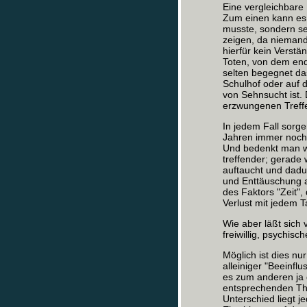
Eine vergleichbare 
Zum einen kann es ni
musste, sondern sel
zeigen, da niemand
hierfür kein Verst
Toten, von dem en
selten begegnet da
Schulhof oder auf d
von Sehnsucht ist. 
erzwungenen Treffe
In jedem Fall sorge
Jahren immer noch s
Und bedenkt man wei
treffender; gerade
auftaucht und dadu
und Enttäuschung a
des Faktors "Zeit"
Verlust mit jedem Ta
Wie aber läßt sich
freiwillig, psychis
Möglich ist dies nu
alleiniger "Beeinflu
es zum anderen ja g
entsprechenden Th
Unterschied liegt j