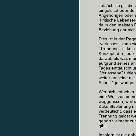
Tatsächlich gilt di
eingeleitet oder du
Angehörigen oder e
"kritische Lebenser
da in den meisten 
Beziehung gar nicht
Dies ist in der Reg
"verlassen" kann si
"Trennung" ist kein
Konzept; d.h., es 
darauf, als was man
aufgrund seines an
Tages enttäuscht un
"Verlassene" fühlen,
weiter an seine ni
Schritt "gezwungen
Wer sich jedoch ers
eine Welt zusammen
weggerissen, weil 
Zukunftsplanung mi
verdeutlicht, dass 
Trennung gelöst we
gehört vielmehr z
gibt.
Insofern ist die dab