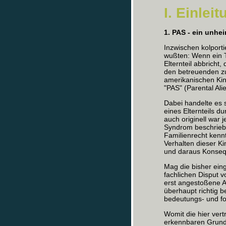
I. Einlei
1. PAS - ein unh
Inzwischen kolport
wußten: Wenn ein 
Elternteil abbricht
den betreuenden z
amerikanischen Kin
"PAS" (Parental Ali
Dabei handelte es 
eines Elternteils 
auch originell war j
Syndrom beschrieb
Familienrecht kenn
Verhalten dieser K
und daraus Konsequ
Mag die bisher eing
fachlichen Disput 
erst angestoßene A
überhaupt richtig b
bedeutungs- und f
Womit die hier vert
erkennbaren Grund 