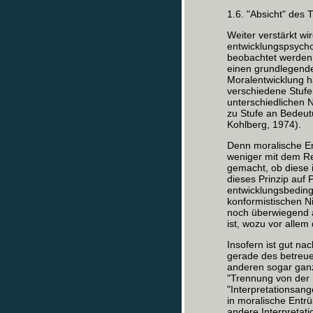
1.6. "Absicht" des 
Weiter verstärkt wi
entwicklungspsycho
beobachtet werden 
einen grundlegend
Moralentwicklung ha
verschiedene Stufe
unterschiedlichen 
zu Stufe an Bedeutu
Kohlberg, 1974).
Denn moralische En
weniger mit dem Re
gemacht, ob diese 
dieses Prinzip auf P
entwicklungsbeding
konformistischen N
noch überwiegend 
ist, wozu vor allem
Insofern ist gut na
gerade des betreue
anderen sogar ganz
"Trennung von der 
"Interpretationsan
in moralische Entr
andere Interpretati