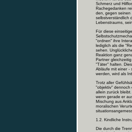
Schmerz und Hilflo
Rachegedanken reic
den, gegen seinen 
selbstverständlich 
Lebenstraums, sein
Für diese einseitig
Selbstschutzmecha
"ordnen" ihre Inter
lediglich als die "
sehen. Unglückliche
Reaktion ganz gena
Partner gleichzeiti
"Täter" halten. Di
Abläufe mit einer -
werden, wird als In
Trotz aller Gefühl
"objektiv" dennoch
allein zurück bleibt
wenn gerade er aus
Mischung aus Ankl
moralischen Verurt
situationsangemess
1.2. Kindliche Inst
Die durch die Tren