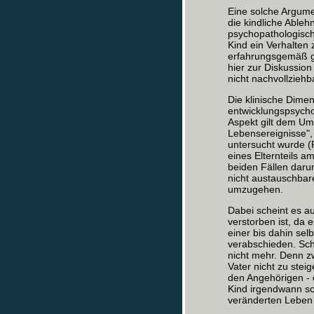
Eine solche Argumen
die kindliche Ableh
psychopathologisc
Kind ein Verhalten 
erfahrungsgemäß geg
hier zur Diskussion 
nicht nachvollziehb
Die klinische Dimen
entwicklungspsycho
Aspekt gilt dem Um
Lebensereignisse",
untersucht wurde (
eines Elternteils a
beiden Fällen darum
nicht austauschbar
umzugehen.
Dabei scheint es au
verstorben ist, da e
einer bis dahin sel
verabschieden. Scho
nicht mehr. Denn z
Vater nicht zu stei
den Angehörigen - 
Kind irgendwann sc
veränderten Leben 