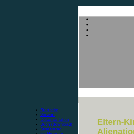
Startseite
Vorwort
Dokumentation
Eltern-K
Buch (download)
Strafantrag
Alienati
ich klage an