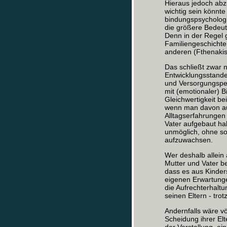
Hieraus jedoch abzul
wichtig sein könnte
bindungspsychologi
die größere Bedeutu
Denn in der Regel 
Familiengeschichte
anderen (Fthenakis
Das schließt zwar n
Entwicklungsstande
und Versorgungsper
mit (emotionaler) B
Gleichwertigkeit bei
wenn man davon aus
Alltagserfahrungen 
Vater aufgebaut hab
unmöglich, ohne so
aufzuwachsen.
Wer deshalb allein 
Mutter und Vater be
dass es aus Kinder
eigenen Erwartungen
die Aufrechterhalt
seinen Eltern - tro
Andernfalls wäre vö
Scheidung ihrer Elt