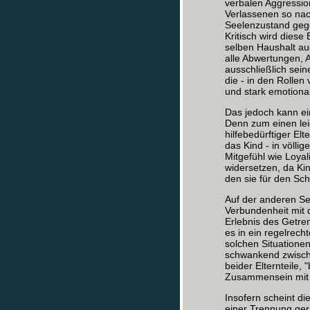
verbalen Aggressi
Verlassenen so nac
Seelenzustand gege
Kritisch wird diese
selben Haushalt au
alle Abwertungen, 
ausschließlich sein
die - in den Rollen
und stark emotional
Das jedoch kann ei
Denn zum einen lei
hilfebedürftiger Elt
das Kind - in völli
Mitgefühl wie Loya
widersetzen, da Ki
den sie für den Sch
Auf der anderen Sei
Verbundenheit mit 
Erlebnis des Getren
es in ein regelrech
solchen Situationen
schwankend zwischen
beider Elternteile, 
Zusammensein mit 
Insofern scheint d
einer Trennung gera