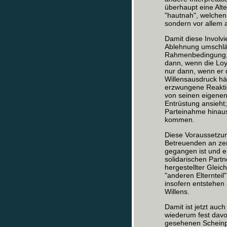
überhaupt eine Alte
"hautnah", welchen
sondern vor allem a
Damit diese Involv
Ablehnung umschlä
Rahmenbedingung, u
dann, wenn die Loy
nur dann, wenn er 
Willensausdruck hä
erzwungene Reaktio
von seinen eigene
Entrüstung ansieht
Parteinahme hinaus
kommen.
Diese Voraussetzu
Betreuenden an zent
gegangen ist und er
solidarischen Partn
hergestellter Gleich
"anderen Elternteil
insofern entstehen 
Willens.
Damit ist jetzt au
wiederum fest davo
gesehenen Scheinpa