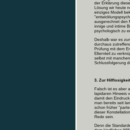
der Erklärung dies
Lösung wir heute no
einziges Modell be
"entwicklungspsych
ausgerechnet den 
innige und intime 
psychologisch zu er
Deshalb war es zumi
durchaus zutreffe
Prüfung mit dem Er
Elternteil zu verkn
selbst mit manche
Schlussfolgerung d
3. Zur Hilflosigkei
Falsch ist es aber
lapidaren Hinweis 
damit den Eindruck
man bereits seit la
schon früher "parte
dieser Konstellatio
Rede sein.
Denn die Standarde