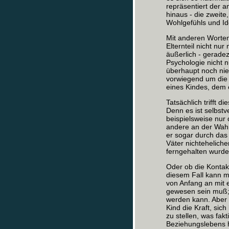
repräsentiert der a
hinaus - die zweite
Wohlgefühls und Ide
Mit anderen Worten:
Elternteil nicht nu
äußerlich - gerade
Psychologie nicht n
überhaupt noch nie 
vorwiegend um die 
eines Kindes, dem ei
Tatsächlich trifft 
Denn es ist selbstv
beispielsweise nur 
andere an der Wahr
er sogar durch das 
Väter nichtehelich
ferngehalten wurde
Oder ob die Kontakt
diesem Fall kann m
von Anfang an mit
gewesen sein muß; 
werden kann. Aber 
Kind die Kraft, sic
zu stellen, was fak
Beziehungslebens h