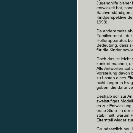
Jugendhilfe bisher
entwickelt hat, sond
Sachverständigen a
Kindperspektive der 
1998).
Da andererseits ab
Familienrecht - der
Helferapparates be
Bedeutung, dass si
für die Kinder sow
Doch das ist leicht
konkret machen, um
Alle Antworten auf 
Vorstellung davon b
zu Lasten eines Elt
nicht länger in Fr
geben, die dafür ve
Deshalb soll zur A
zweistufiges Modell
es zur Entwicklun
erste Stufe. In de
stabil hält, warum 
Elternteil wieder zu
Grundsätzlich neu i