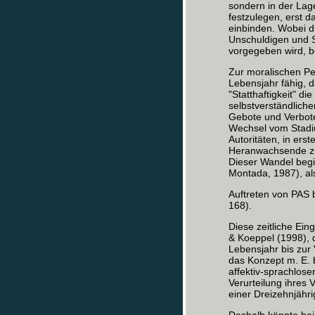
sondern in der Lage
festzulegen, erst d
einbinden. Wobei die
Unschuldigen und S
vorgegeben wird, be
Zur moralischen Pe
Lebensjahr fähig, d
"Statthaftigkeit" d
selbstverständlich
Gebote und Verbote
Wechsel vom Stadi
Autoritäten, in ers
Heranwachsende zun
Dieser Wandel begi
Montada, 1987), als
Auftreten von PAS b
168).
Diese zeitliche Ein
& Koeppel (1998), 
Lebensjahr bis zur V
das Konzept m. E. 
affektiv-sprachlos
Verurteilung ihres 
einer Dreizehnjähri