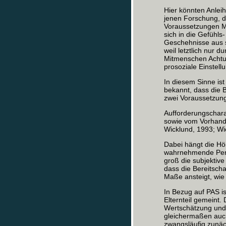
Hier könnten Anleih
jenen Forschung, d
Voraussetzungen Me
sich in die Gefühls
Geschehnisse aus s
weil letztlich nur d
Mitmenschen Achtun
prosoziale Einstel
In diesem Sinne is
bekannt, dass die 
zwei Voraussetzun
Aufforderungschara
sowie vom Vorhande
Wicklund, 1993; Wi
Dabei hängt die Hö
wahrnehmende Pers
groß die subjektiv
dass die Bereitsch
Maße ansteigt, wie
In Bezug auf PAS i
Elternteil gemeint.
Wertschätzung und h
gleichermaßen auch
zwangsläufig zunäc