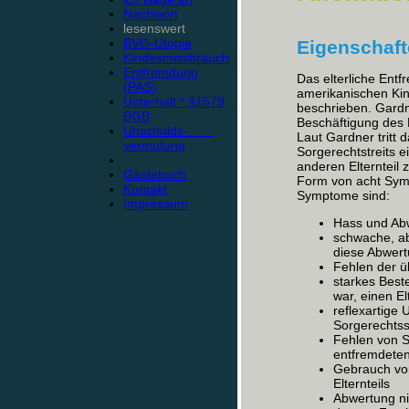
Nachwort
lesenswert
BVG-Utopie
Eigenschaf
Kindesmissbrauch
Entfremdung
Das elterliche En
(PAS)
amerikanischen Kin
Unterhalt * §1579
beschrieben. Gardn
BGB
Beschäftigung des K
Unschulds-
Laut Gardner tritt
vermutung
Sorgerechtstreits e
anderen Elternteil
Gästebuch
Form von acht Symp
Kontakt
Symptome sind:
Impressum
Hass und Abw
schwache, a
diese Abwer
Fehlen der ü
starkes Best
war, einen El
reflexartige
Sorgerechtss
Fehlen von S
entfremdeten 
Gebrauch vo
Elternteils
Abwertung ni