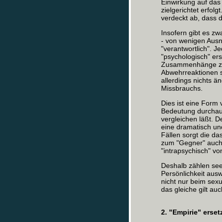
Einwirkung auf das 
zielgerichtet erfolg
verdeckt ab, dass d
Insofern gibt es zw
- von wenigen Ausn
"verantwortlich". J
"psychologisch" ers
Zusammenhänge zw
Abwehrreaktionen 
allerdings nichts ä
Missbrauchs.
Dies ist eine Form 
Bedeutung durchaus
vergleichen läßt. D
eine dramatisch und
Fällen sorgt die d
zum "Gegner" auch 
"intrapsychisch" vo
Deshalb zählen seel
Persönlichkeit ausw
nicht nur beim sex
das gleiche gilt au
2. "Empirie" erset