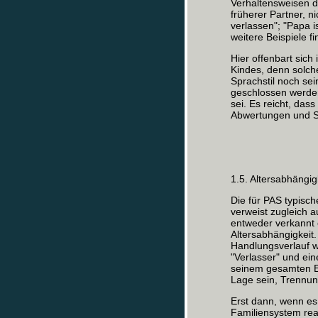
Verhaltensweisen de
früherer Partner, n
verlassen"; "Papa i
weitere Beispiele f
Hier offenbart sich 
Kindes, denn solch
Sprachstil noch se
geschlossen werden
sei. Es reicht, da
Abwertungen und S
1.5. Altersabhängig
Die für PAS typisc
verweist zugleich 
entweder verkannt 
Altersabhängigkeit
Handlungsverlauf w
"Verlasser" und ei
seinem gesamten En
Lage sein, Trennung
Erst dann, wenn es
Familiensystem reag