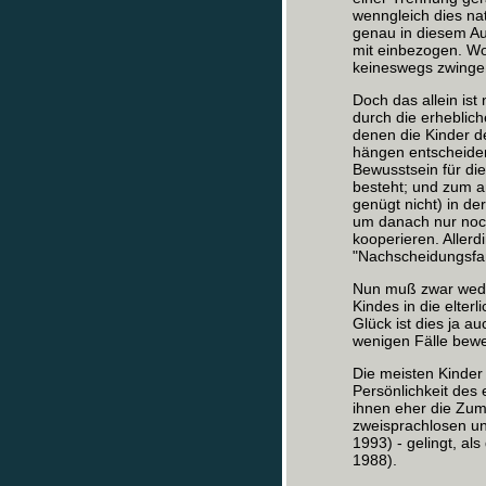
wenngleich dies nat
genau in diesem Aug
mit einbezogen. Wo
keineswegs zwingend
Doch das allein ist
durch die erheblich
denen die Kinder de
hängen entscheiden
Bewusstsein für di
besteht; und zum an
genügt nicht) in d
um danach nur noch
kooperieren. Allerd
"Nachscheidungsfam
Nun muß zwar weder
Kindes in die elte
Glück ist dies ja au
wenigen Fälle bewe
Die meisten Kinder 
Persönlichkeit des 
ihnen eher die Zumu
zweisprachlosen un
1993) - gelingt, al
1988).