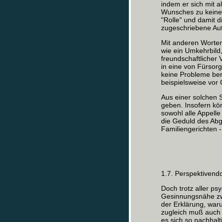
indem er sich mit a
Wunsches zu keinem
"Rolle" und damit d
zugeschriebene Aut
Mit anderen Worten
wie ein Umkehrbild
freundschaftlicher
in eine von Fürsor
keine Probleme ber
beispielsweise vor 
Aus einer solchen 
geben. Insofern kö
sowohl alle Appelle
die Geduld des Abg
Familiengerichten -
1.7. Perspektiven
Doch trotz aller ps
Gesinnungsnähe zwi
der Erklärung, waru
zugleich muß auch 
es sich so nachhal