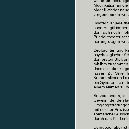
wiederum bestätige
Modifikation an die
Modell wieder neue
vorgenommen werde
Insofern ist jede t
sondern gilt immer 
dem sich noch meh
Bündel theoretisch
herangezogen werd
Beobachten und Regi
psychologischer Arb
den ersten Blick u
mit ihm zusammen l
dass sich dafür ir
lassen. Zur Vereinh
Kommunikation ist 
ein Syndrom, ein B
einem Namen zu b
So verstanden, ist 
Gewinn, der den fac
Umgangsstörungen 
mit solcher Präzisi
spezifischer Aussch
durch das Kind sel
Demgegenüber ist 