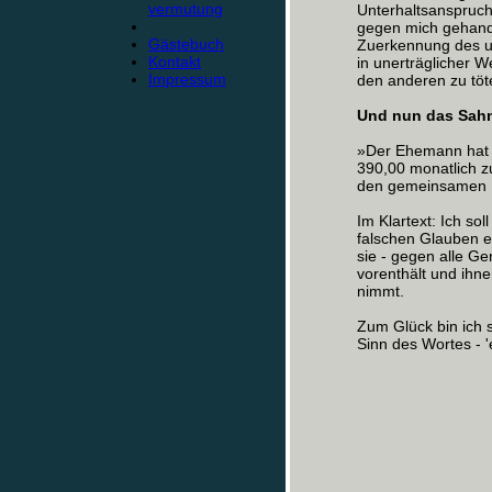
vermutung
Unterhaltsanspruch
gegen mich gehandel
Gästebuch
Zuerkennung des u
Kontakt
in unerträglicher W
Impressum
den anderen zu töt
Und nun das Sah
»Der Ehemann hat 
390,00 monatlich z
den gemeinsamen K
Im Klartext: Ich so
falschen Glauben er
sie - gegen alle G
vorenthält und ihn
nimmt.
Zum Glück bin ich 
Sinn des Wortes - 'e