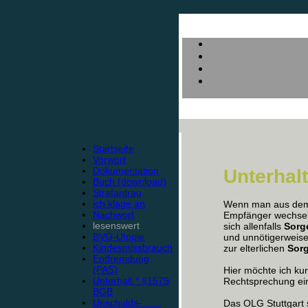
Startseite
Vorwort
Dokumentation
Unterhal
Buch (download)
Strafantrag
ich klage an
Wenn man aus dem 
Nachwort
Empfänger wechselt,
lesenswert
sich allenfalls
Sorg
BVG-Utopie
und unnötigerweise
Kindesmissbrauch
zur elterlichen
Sor
Entfremdung
(PAS)
Hier möchte ich ku
Unterhalt * §1579
Rechtsprechung ei
BGB
Unschulds-
Das OLG Stuttgart s