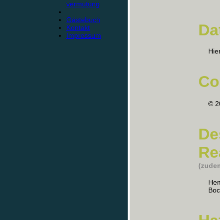
vermutung
Gästebuch
Da
Kontakt
Impressum
Hie
Co
© 2
De
Re
(zudem
Hem
Bo