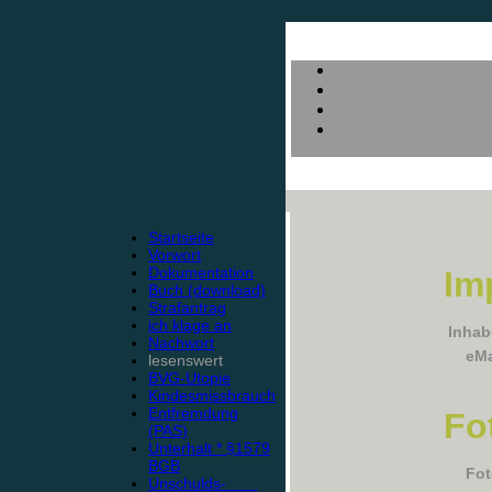
Startseite
Vorwort
Dokumentation
Im
Buch (download)
Strafantrag
ich klage an
Inhab
Nachwort
eMa
lesenswert
BVG-Utopie
Kindesmissbrauch
Entfremdung
Fo
(PAS)
Unterhalt * §1579
BGB
Fot
Unschulds-