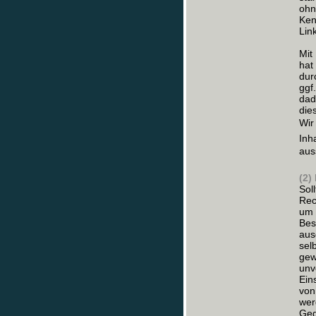
ohn
Ken
Lin
Mit
hat
dur
ggf
dad
die
Wi
Inh
aus
(2)
Sol
Rec
um 
Bes
aus
sel
gew
unv
Ein
von
wer
Geg