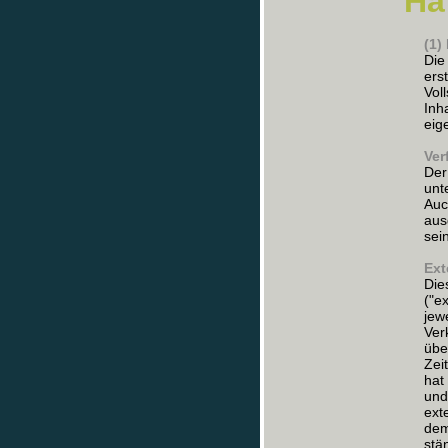
Ha
(1)
Die
ers
Voll
Inh
eig
Ver
Der
unt
Auc
aus
sei
Ext
Die
("e
jew
Ver
übe
Zei
hat
und
ext
dem
stä