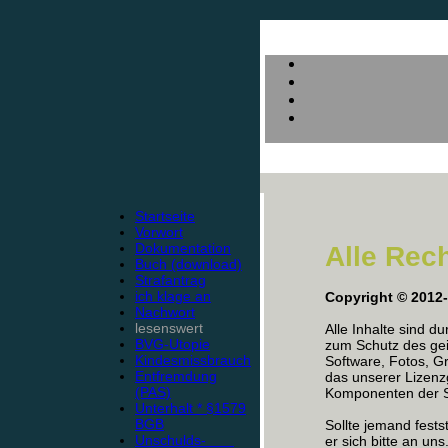
Startseite
Vorwort
Dokumentation
Alle Rec
Buch (download)
Strafantrag
ich klage an
Copyright © 2012
Nachwort
lesenswert
Alle Inhalte sind d
BVG-Utopie
zum Schutz des gei
Kindesmissbrauch
Software, Fotos, Gr
Entfremdung
das unserer Lizen
(PAS)
Komponenten der Se
Unterhalt * §1579
BGB
Sollte jemand fests
Unschulds-
er sich bitte an uns