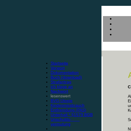
Startseite
Vorwort
Dokumentation
Buch (download)
Strafantrag
ich klage an
C
Nachwort
lesenswert
A
BVG-Utopie
E
Kindesmissbrauch
u
Entfremdung (PAS)
K
Unterhalt * §1579 BGB
Unschulds-
S
vermutung
N