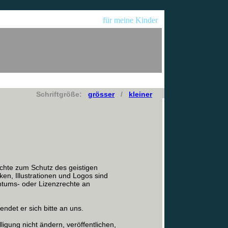
für meine Kinder
Schriftgröße:
grösser
/
kleiner
echte zum Schutz des geistigen
ken, Illustrationen und Logos sind
tums- oder Lizenzrechte an
endet er sich bitte an uns.
ligung nicht ändern, veröffentlichen,