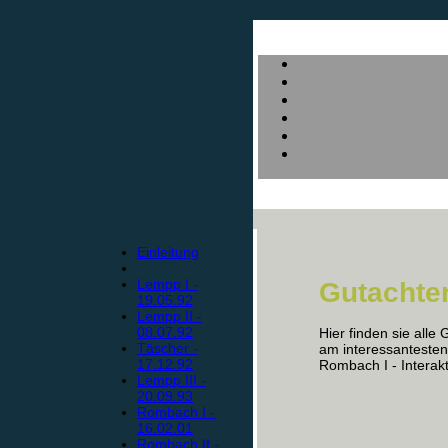
Einleitung
Lempp I -
Gutachte
19.05.92
Lempp II -
08.07.92
Hier finden sie alle
Täscher -
am interessantesten
17.12.92
Rombach I - Interak
Lempp III -
20.09.93
Rombach I -
16.02.01
Rombach II -