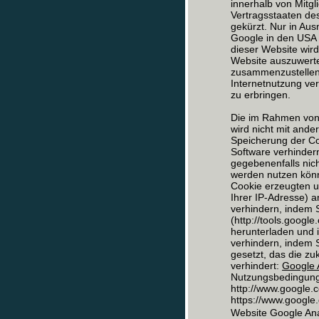
innerhalb von Mitg
Vertragsstaaten d
gekürzt. Nur in Aus
Google in den USA 
dieser Website wir
Website auszuwerte
zusammenzustellen
Internetnutzung ve
zu erbringen.
Die im Rahmen von 
wird nicht mit and
Speicherung der Co
Software verhindern
gegebenenfalls nich
werden nutzen könn
Cookie erzeugten u
Ihrer IP-Adresse) 
verhindern, indem 
(http://tools.goog
herunterladen und i
verhindern, indem S
gesetzt, das die z
verhindert:
Google A
Nutzungsbedingunge
http://www.google.c
https://www.google.d
Website Google Ana