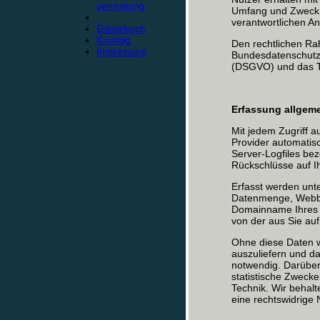
vermutung
Umfang und Zweck 
verantwortlichen A
Gästebuch
Kontakt
Den rechtlichen Ra
Impressum
Bundesdatenschutz
(DSGVO) und das T
Erfassung allgeme
Mit jedem Zugriff 
Provider automatisc
Server-Logfiles bez
Rückschlüsse auf I
Erfasst werden unt
Datenmenge, Webbr
Domainname Ihres I
von der aus Sie au
Ohne diese Daten wä
auszuliefern und da
notwendig. Darüber
statistische Zwecke
Technik. Wir behalt
eine rechtswidrige 