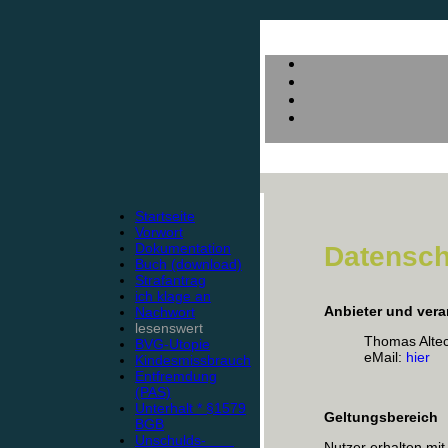
Startseite
Vorwort
Dokumentation
Datensch
Buch (download)
Strafantrag
ich klage an
Anbieter und vera
Nachwort
lesenswert
Thomas Alte
BVG-Utopie
eMail:
hier
Kindesmissbrauch
Entfremdung
(PAS)
Unterhalt * §1579
Geltungsbereich
BGB
Unschulds-
Nutzer erhalten mit