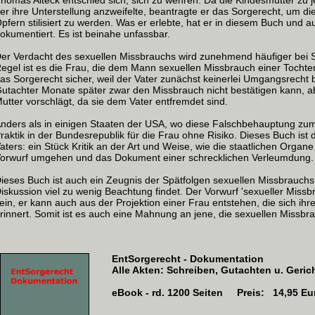
homas Alteck entschied sich, sich zu wehren. Da die Kindesmutter z
er ihre Unterstellung anzweifelte, beantragte er das Sorgerecht, um di
pfern stilisiert zu werden. Was er erlebte, hat er in diesem Buch und au
okumentiert. Es ist beinahe unfassbar.
er Verdacht des sexuellen Missbrauchs wird zunehmend häufiger bei 
egel ist es die Frau, die dem Mann sexuellen Missbrauch einer Tochter 
as Sorgerecht sicher, weil der Vater zunächst keinerlei Umgangsrech
utachter Monate später zwar den Missbrauch nicht bestätigen kann, ab
utter vorschlägt, da sie dem Vater entfremdet sind.
nders als in einigen Staaten der USA, wo diese Falschbehauptung zum V
raktik in der Bundesrepublik für die Frau ohne Risiko. Dieses Buch ist
aters: ein Stück Kritik an der Art und Weise, wie die staatlichen Organ
orwurf umgehen und das Dokument einer schrecklichen Verleumdung.
ieses Buch ist auch ein Zeugnis der Spätfolgen sexuellen Missbrauchs, 
iskussion viel zu wenig Beachtung findet. Der Vorwurf 'sexueller Missb
ein, er kann auch aus der Projektion einer Frau entstehen, die sich i
rinnert. Somit ist es auch eine Mahnung an jene, die sexuellen Missb
EntSorgerecht - Dokumentation
Alle Akten: Schreiben, Gutachten u. Geri
eBook - rd. 1200 Seiten Preis: 14,95 Eu