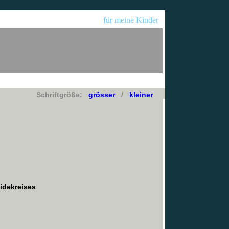
für meine Kinder
Schriftgröße:
grösser
/
kleiner
idekreises