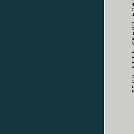
T
d
O
d
D
R
d
G
M
A
P
V
V
D
D
s
e