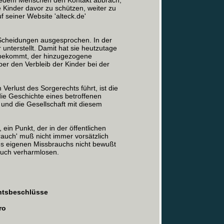
u jedem Menschen den Kontakt abbrach,
e Kinder davor zu schützen, weiter zu
f seiner Website 'alteck.de'
Scheidungen ausgesprochen. In der
unterstellt. Damit hat sie heutzutage
t bekommt, der hinzugezogene
er den Verbleib der Kinder bei der
erlust des Sorgerechts führt, ist die
 die Geschichte eines betroffenen
e und die Gesellschaft mit diesem
ein Punkt, der in der öffentlichen
rauch' muß nicht immer vorsätzlich
hres eigenen Missbrauchs nicht bewußt
rauch verharmlosen.
chtsbeschlüsse
ro