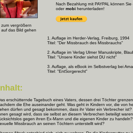
Nach Bezahlung mit PAYPAL können Sie
oder
mobi
herunterladen!
zum vergrößern
uf das Bild gehen
1. Auflage im Herder-Verlag, Freiburg, 1994
Titel: "Der Missbrauch des Missbrauchs"
2. Auflage im Verlag Ulmer Manuskripte, Bla
Titel: "Unsere Kinder siehst DU nicht"
3. Auflage, als eBook im Selbstverlag bei Ama
Titel: "EntSorgerecht"
Inhalt:
as erschütternde Tagebuch eines Vaters, dessen drei Töchter grenzenl
achdem die Ehe auseinander geht. Was geht in Kindern vor, die von he
ehen dürfen und gesagt bekommen, dass ihr Vater ein Verbrecher ist?
hnen gesagt wird, dass sie selbst an diesem Verbrechen beteiligt ware
ücksichtslos gegen ihren Ex-Mann und die eigenen Kinder zu handeln?
exuelle Missbrauch an seinen Töchtern unterstellt wird?