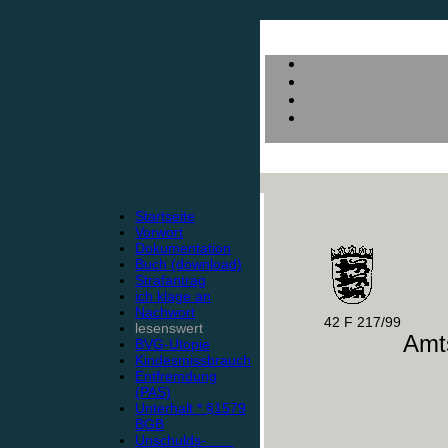
Startseite
Vorwort
Dokumentation
Buch (download)
Strafantrag
ich klage an
Nachwort
42 F 217/99
lesenswert
Amts
BVG-Utopie
Kindesmissbrauch
Entfremdung
(PAS)
Unterhalt * §1579
BGB
Unschulds-