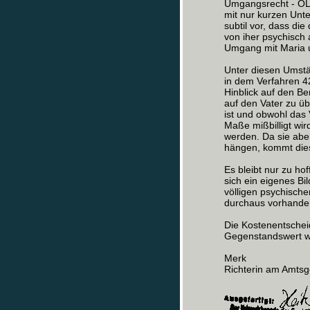
Umgangsrecht - OLG
mit nur kurzen Unt
subtil vor, dass di
von iher psychisch 
Umgang mit Maria u
Unter diesen Umstän
in dem Verfahren 
Hinblick auf den B
auf den Vater zu ü
ist und obwohl das
Maße mißbilligt wir
werden. Da sie aber
hängen, kommt dies f
Es bleibt nur zu ho
sich ein eigenes B
völligen psychische
durchaus vorhande
Die Kostenentschei
Gegenstandswert w
Merk
Richterin am Amtsg