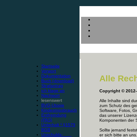
Startseite
Vorwort
Dokumentation
Alle Rec
Buch (download)
Strafantrag
ich klage an
Copyright © 2012
Nachwort
lesenswert
Alle Inhalte sind d
BVG-Utopie
zum Schutz des gei
Kindesmissbrauch
Software, Fotos, Gr
Entfremdung
das unserer Lizen
(PAS)
Komponenten der Se
Unterhalt * §1579
BGB
Sollte jemand fests
Unschulds-
er sich bitte an uns