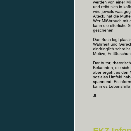
werden von einer Mit
und reibt sich in 
wird jeweils was gege
Alteck, hat die Mutt
Wer Mißbrauch mit d
kann die elterliche 
geschehen.
Das Buch legt plasti
Wahrheit und Gerecht
eindringlich schreib
Motive, Enttäuschun
Der Autor, rhetoris
Bekannten, die sich 
aber ergeht es den 
soziales Umfeld habe
spannend. Es informie
kann es Lebenshilfe 
JL
EKZ Infor