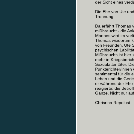
der Sicht eines verd
Die Ehe von Ute und
Trennung:
Da erfährt Thomas vo
mißbraucht - die Ank
Mannes wird im vorl
Thomas wiederum käm
von Freunden, Ute Sc
psychischen Labilit
Mißbrauchs ist hier
mehr in Kriegsbericht
Sexualattentäter. Di
Punkterichter/innen 
sentimental für die
Leben und die Gerich
er während der Ehe 
reagierte: die Betro
Gänze. Nicht nur auf
Chrisrina Repolust