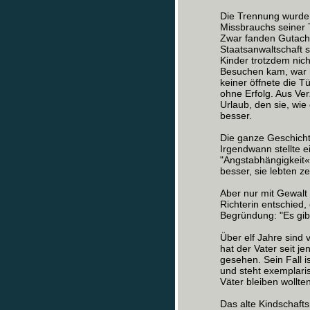
Die Trennung wurde z
Missbrauchs seiner T
Zwar fanden Gutacht
Staatsanwaltschaft s
Kinder trotzdem nich
Besuchen kam, war n
keiner öffnete die T
ohne Erfolg. Aus Ver
Urlaub, den sie, wi
besser.
Die ganze Geschichte
Irgendwann stellte ei
"Angstabhängigkeit«
besser, sie lebten z
Aber nur mit Gewalt
Richterin entschied,
Begründung: "Es gibt
Über elf Jahre sind 
hat der Vater seit j
gesehen. Sein Fall i
und steht exemplari
Väter bleiben wollten
Das alte Kindschafts