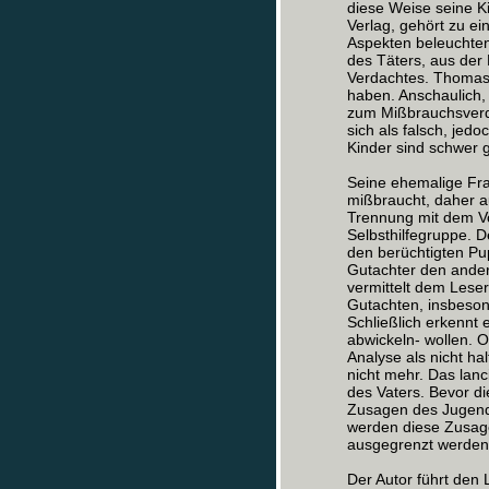
diese Weise seine K
Verlag, gehört zu e
Aspekten beleuchten 
des Täters, aus der 
Verdachtes. Thomas 
haben. Anschaulich, 
zum Mißbrauchsverda
sich als falsch, jedo
Kinder sind schwer 
Seine ehemalige Fra
mißbraucht, daher au
Trennung mit dem Vo
Selbsthilfegruppe. D
den berüchtigten Pup
Gutachter den andere
vermittelt dem Lese
Gutachten, insbeso
Schließlich erkennt 
abwickeln- wollen. 
Analyse als nicht hal
nicht mehr. Das lanc
des Vaters. Bevor di
Zusagen des Jugend
werden diese Zusage
ausgegrenzt werden
Der Autor führt den