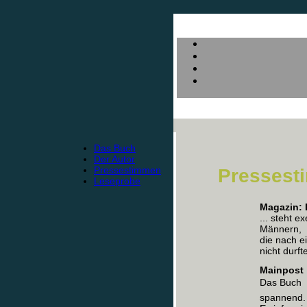
Das Buch
Der Autor
Pressestimmen
Pressest
Leseprobe
Magazin: 
... steht 
Männern,
die nach e
nicht durft
Mainpost
Das Buch  
spannend.