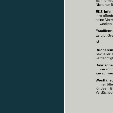
Es informie
Nicht nur f
EKZ-Info
Ihre offen
seine Verz
... wecken 
Familienri
Es gibt Gr
ist
Bücherein
Sexueller 
verdächtig
Bayrische
... wie sc
wie schwer
Westfäli
Immer öfte
Kindesmißb
Verdächtig