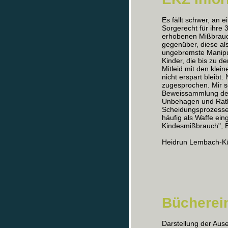
Es fällt schwer, an 
Sorgerecht für ihre
erhobenen Mißbrauc
gegenüber, diese als
ungebremste Manipul
Kinder, die bis zu d
Mitleid mit den klei
nicht erspart bleibt
zugesprochen. Mir sc
Beweissammlung des 
Unbehagen und Ratlo
Scheidungsprozesse
häufig als Waffe ein
Kindesmißbrauch", B
Heidrun Lembach-K
Bücherei
Darstellung der Aus