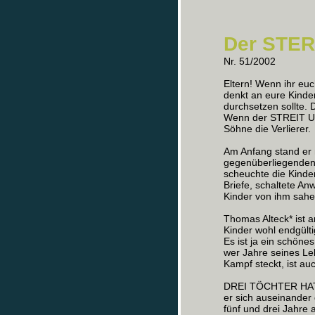
Der STE
Nr. 51/2002
Eltern! Wenn ihr euc
denkt an eure Kinder
durchsetzen sollte. D
Wenn der STREIT U
Söhne die Verlierer.
Am Anfang stand er
gegenüberliegenden 
scheuchte die Kinde
Briefe, schaltete An
Kinder von ihm sahen
Thomas Alteck* ist a
Kinder wohl endgülti
Es ist ja ein schöne
wer Jahre seines Lebe
Kampf steckt, ist auc
DREI TÖCHTER HATTE
er sich auseinander 
fünf und drei Jahre a