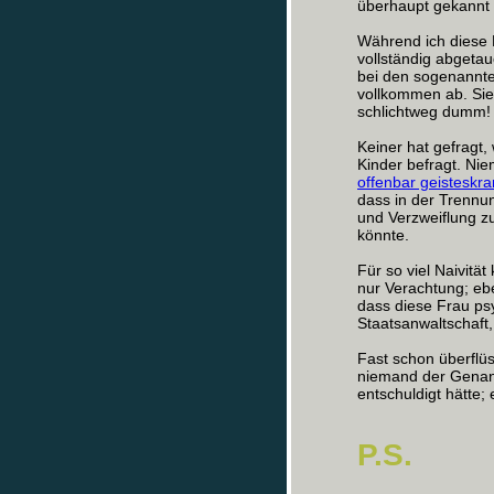
überhaupt gekannt
Während ich diese 
vollständig abgetau
bei den sogenannte
vollkommen ab. Sie 
schlichtweg dumm!
Keiner hat gefragt,
Kinder befragt. Nie
offenbar geisteskr
dass in der Trennun
und Verzweiflung 
könnte.
Für so viel Naivitä
nur Verachtung; eb
dass diese Frau psy
Staatsanwaltschaft
Fast schon überflüs
niemand der Genan
entschuldigt hätte;
P.S.