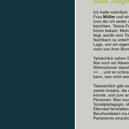
Das Jug
Ich hatte mehrfach
Frau
Müller
und ei
(von der ich weiter
berichten. "Keine F
hören bekam. Mein E
liegt, wurde vom Ti
Nachbarn zu unterh
Lage, uns ein eigen
noch von ihrer Borni
Tatsächlich sahen 
Mai noch ein Adven
Wohnzimmer stand
>> ... und so schlo
kann, was nicht sein
Tatasächlich gibt e
zweite Instanz, di
könnte, und zum an
Personen. Man muss
Sozialpädagogin, o
Elternteil fernhalt
Berufssoldaten ins
Parlaments einzuho