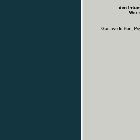
den Irrtu
Wer s
Gustave le Bon, Ps