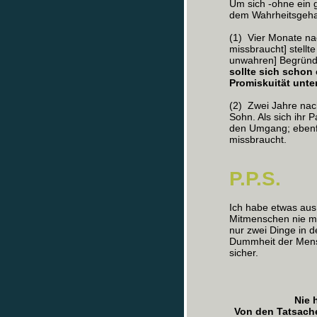
Um sich -ohne ein 
dem Wahrheitsgehal
(1) Vier Monate nac
missbraucht] stellt
unwahren] Begründu
sollte sich scho
Promiskuität unte
(2) Zwei Jahre nac
Sohn. Als sich ihr 
den Umgang; ebenfa
missbraucht.
P.P.S.
Ich habe etwas aus
Mitmenschen nie me
nur zwei Dinge in de
Dummheit der Mensc
sicher.
Nie 
Von den Tatsache