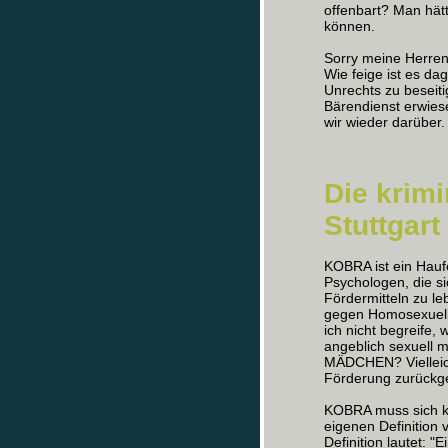
offenbart? Man hät
können.
Sorry meine Herren
Wie feige ist es d
Unrechts zu beseit
Bärendienst erwiese
wir wieder darüber.
Die krim
Stuttgart
KOBRA ist ein Hauf
Psychologen, die s
Fördermitteln zu le
gegen Homosexuelle
ich nicht begreife, 
angeblich sexuell
MÄDCHEN? Vielleicht
Förderung zurückg
KOBRA muss sich kri
eigenen Definition
Definition lautet: "