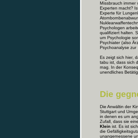
Missbrauch immer w
Experten macht? Ist
Experte für Lungen
Atombombenabwurfs
Nuklearwaffentechni
Psychologen arbeit
qualifiziert halten.
um Psychologie son
Psychiater (also Är
Psychoanalyse zur H
Es zeigt sich hier,
tabu ist, dass sich
mag. In der Konseq
unendliches Betätig
Die gegn
Die Anwältin der K
Stuttgart und Umge
in denen es um ange
Zufall, dass sie e
Klein
ist. Es ist si
die Gefälligkeitsgut
unangemessene und 