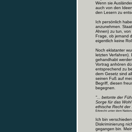
Wenn sie Ausländern
auch von den Ideen
den Lesern zu ents
Ich persönlich habe
anzunehmen. Staats
Ahnen) zu tun, von
Frage, ob jemand de
eigentlich keine Ro
Noch eklatanter wur
letzten Verfahren)
gehandhabt werden,
Vortrag anhören dür
entsprechend zu be
dem Gesetz sind all
seinen Fuß auf mein
Begriff, diesen fre
begegnen.
"... betonte der Füh
Sorge für das Wohl
ethische Recht der 
Erbrecht unter dem Nation
Ich bin verschieden
Diskriminierung ni
gegangen bin. Mein