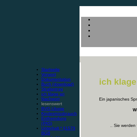
Startseite
Vorwort
Dokumentation
ich klage 
Buch (download)
Strafantrag
ich klage an
Nachwort
Ein japanisches Spr
lesenswert
BVG-Utopie
We
Kindesmissbrauch
Entfremdung
(PAS)
.. Sie werden
Unterhalt * §1579
BGB