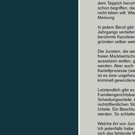
dem Teppich herum l
schon begriffen, da
nicht leben will. 
Meinung:
In jedem Beruf gibt
Jahrgangs vertiefen
berühmte Kanzleien.
gründen selber welc
Die Juristen, die 
freien Marktwirtsch
aussetzen wollen, g
werden. Aber auch
Kartellprozesse (wi
ist es eine ungeheu
kriminell geworden
Letztendlich gibt e
Familiengerichtsbark
Scheidungsurteile.
nichtöffentlichen S
Urteile. Ein Besch
werden. So schlafe
Welche Art von Juri
Ich jedenfalls habe 
sich das fehlende 