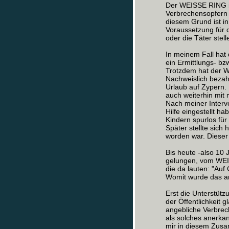
Der WEISSE RING ist
Verbrechensopfern 
diesem Grund ist in
Voraussetzung für d
oder die Täter stell
In meinem Fall hat 
ein Ermittlungs- bz
Trotzdem hat der W
Nachweislich bezahl
Urlaub auf Zypern. 
auch weiterhin mit
Nach meiner Interv
Hilfe eingestellt 
Kindern spurlos fü
Später stellte sic
worden war. Dieser
Bis heute -also 10 
gelungen, vom WEI
die da lauten: "Au
Womit wurde das a
Erst die Unterstütz
der Öffentlichkeit 
angebliche Verbrec
als solches anerkann
mir in diesem Zus