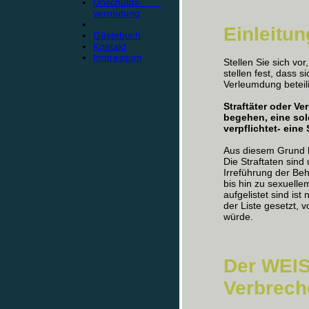
Unschulds-
vermutung
Einleitun
Gästebuch
Kontakt
Impressum
Stellen Sie sich vo
stellen fest, dass 
Verleumdung beteil
Straftäter oder Ve
begehen, eine so
verpflichtet- eine 
Aus diesem Grund h
Die Straftaten sind
Irreführung der Be
bis hin zu sexuelle
aufgelistet sind ist
der Liste gesetzt,
würde.
Der WEIS
Verbrech