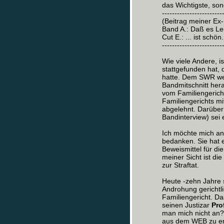
das Wichtigste, son
------------------------
(Beitrag meiner Ex-
Band A.: Daß es Leu
Cut E.: ... ist schön
------------------------
Wie viele Andere, 
stattgefunden hat,
hatte. Dem SWR wer
Bandmitschnitt her
vom Familiengerich
Familiengerichts mi
abgelehnt. Darüber
Bandinterview) sei
Ich möchte mich an 
bedanken. Sie hat 
Beweismittel für d
meiner Sicht ist di
zur Straftat.
Heute -zehn Jahre 
Androhung gerichtli
Familiengericht. Das
seinen Justizar
Pro
man mich nicht an?
aus dem WEB zu ent