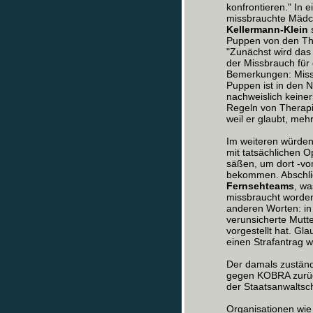
konfrontieren." In 
missbrauchte Mädche
Kellermann-Klein
s
Puppen von den The
"Zunächst wird das
der Missbrauch für
Bemerkungen: Missb
Puppen ist in den N
nachweislich keiner
Regeln von Therapi
weil er glaubt, mehr
Im weiteren würden
mit tatsächlichen 
säßen, um dort -vo
bekommen. Abschlie
Fernsehteams
, wa
missbraucht worden 
anderen Worten: in 
verunsicherte Mutt
vorgestellt hat. Gl
einen Strafantrag w
Der damals zuständi
gegen KOBRA zurück
der Staatsanwaltsch
Organisationen wie 