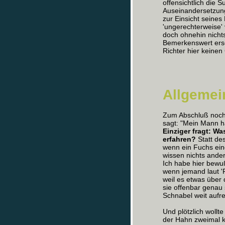
offensichtlich die 
Auseinandersetzung
zur Einsicht seine
'ungerechterweise
doch ohnehin nicht
Bemerkenswert ers
Richter hier keine
Allgemei
Zum Abschluß noch 
sagt: "Mein Mann ha
Einziger fragt: Wa
erfahren?
Statt de
wenn ein Fuchs eindr
wissen nichts ander
Ich habe hier bewuß
wenn jemand laut 'F
weil es etwas über
sie offenbar genau 
Schnabel weit aufr
Und plötzlich woll
der Hahn zweimal kr