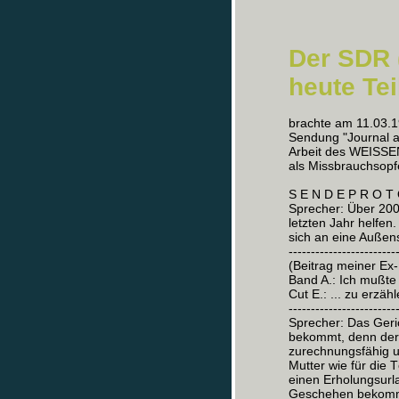
Der SDR 
heute Te
brachte am 11.03.
Sendung "Journal a
Arbeit des WEISSE
als Missbrauchsopf
S E N D E P R O T 
Sprecher: Über 200
letzten Jahr helfen
sich an eine Auße
------------------------
(Beitrag meiner Ex-
Band A.: Ich mußte 
Cut E.: ... zu erzäh
------------------------
Sprecher: Das Geric
bekommt, denn der Va
zurechnungsfähig un
Mutter wie für die 
einen Erholungsurl
Geschehen bekomme