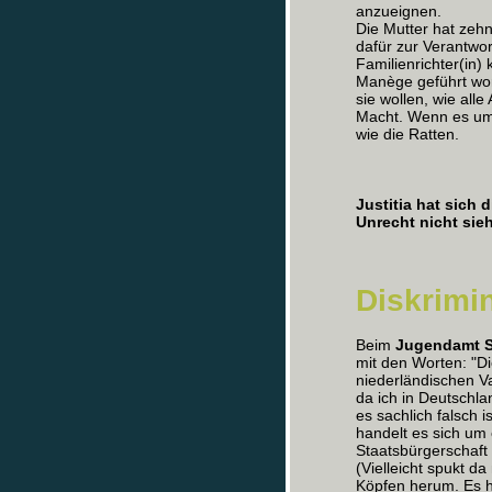
anzueignen.
Die Mutter hat zeh
dafür zur Verantwo
Familienrichter(in)
Manège geführt wo
sie wollen, wie all
Macht. Wenn es um 
wie die Ratten.
Justitia hat sich
Unrecht nicht sieh
Diskrimi
Beim
Jugendamt S
mit den Worten: "Di
niederländischen V
da ich in Deutschl
es sachlich falsch 
handelt es sich um 
Staatsbürgerschaft
(Vielleicht spukt d
Köpfen herum. Es h