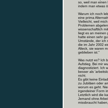
so, weil man einen
indem man etwas öff
Warum ich noch leb
eine prima Alternati
Vielleicht, weil mi
Problemen abgelenkt
wissenschaftlich m
liegt es an meinen 
hatte einen sehr gu
Umstände, der ich 
die im Jahr 2002 e
Alteck, sie waren m
geblieben ist."
Was nutzt es? Ich b
Aufstieg. Bei mir 
diagnostiziert. Ich
besser als 'arbeits
nicht.
Es gibt keine Einlad
zu Jubiläen oder an
worum es geht. Nie
irgendeiner Form i
Letztlich wird die 
Jemand ohne Arbeit,
missbraucht haben,