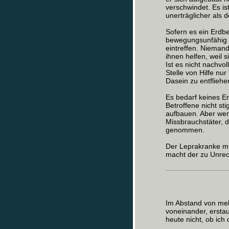
verschwindet. Es is
unerträglicher als d
Sofern es ein Erdb
bewegungsunfähig a
eintreffen. Nieman
ihnen helfen, weil s
Ist es nicht nachvo
Stelle von Hilfe nu
Dasein zu entfliehe
Es bedarf keines E
Betroffene nicht sti
aufbauen. Aber wenn
Missbrauchstäter, d
genommen.
Der Leprakranke mu
macht der zu Unrech
Im Abstand von meh
voneinander, erstau
heute nicht, ob ich