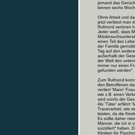
jemand das Gerücht 
binnen sechs Woch
Ohne Arbeit und da
jetzt verlässt man 
Rufmord verloren h
Jeder weiß, dass M
Missbrauchsunterste
einen Teil des Lebe
der Familie gemobb
Tag auf den andere
außerhalb der Gesel
der Welt den unters
immer nur einen Fr
gefunden werden".
Zum Rufmord kommt 
den Betroffenen das 
verliert 'Mann' Fra
wie z.B. einen Verk
wird von/in der Ges
Als 'Täter' erfährt 
Trauerarbeit, wie s
leisten, da die Kind
Es sollte daher ni
Männer, die ich in v
suizidiert* haben.
Kliniken für Psycho