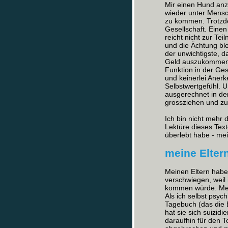
Mir einen Hund anz
wieder unter Mens
zu kommen. Trotzde
Gesellschaft. Einen
reicht nicht zur Te
und die Ächtung ble
der unwichtigste, 
Geld auszukommen. 
Funktion in der Ges
und keinerlei Aner
Selbstwertgefühl. 
ausgerechnet in de
grossziehen und zu
Ich bin nicht mehr d
Lektüre dieses Text
überlebt habe - mei
meine Elter
Meinen Eltern hab
verschwiegen, weil 
kommen würde. Mein
Als ich selbst psyc
Tagebuch (das die
hat sie sich suizidi
daraufhin für den T