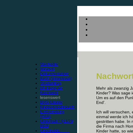
Startseite
Vorwort
Dokumentation
Nachwor
Buch (download)
Strafantrag
ich klage an
Mehr als zwanzig J
Nachwort
Kinder? Was sage i
lesenswert
Um es auf den Punkt
BVG-Utopie
End'.
Kindesmissbrauch
Entfremdung
Ich will versuchen,
(PAS)
einmal werde ich h
Unterhalt * §1579
gestritten habe. In
BGB
die Firma nach Hon
Unschulds-
Kinder hatte, so wie