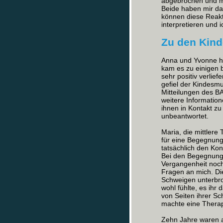
abgebrochen und mi
Beide haben mir da
können diese Reakt
interpretieren und 
Zu den Kind
Anna und Yvonne ha
kam es zu einigen 
sehr positiv verlie
gefiel der Kindesmut
Mitteilungen des B
weitere Informatio
ihnen in Kontakt zu
unbeantwortet.
Maria, die mittlere
für eine Begegnung
tatsächlich den Kon
Bei den Begegnunge
Vergangenheit noch
Fragen an mich. Di
Schweigen unterbroc
wohl fühlte, es ihr
von Seiten ihrer Sc
machte eine Therapi
Zehn Jahre waren a