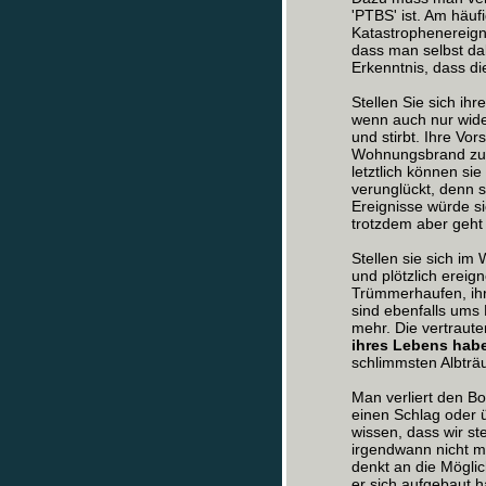
'PTBS' ist. Am häuf
Katastrophenereigni
dass man selbst da
Erkenntnis, dass die
Stellen Sie sich ihr
wenn auch nur wider
und stirbt. Ihre Vor
Wohnungsbrand zu 
letztlich können sie
verunglückt, denn s
Ereignisse würde s
trotzdem aber geht d
Stellen sie sich im
und plötzlich ereig
Trümmerhaufen, ihr
sind ebenfalls ums 
mehr. Die vertraut
ihres Lebens habe
schlimmsten Albträ
Man verliert den Bo
einen Schlag oder ü
wissen, dass wir st
irgendwann nicht m
denkt an die Möglic
er sich aufgebaut h