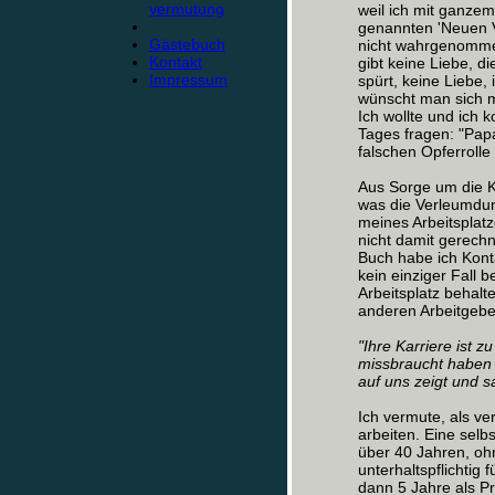
vermutung
weil ich mit ganze
genannten 'Neuen V
Gästebuch
nicht wahrgenommen
Kontakt
gibt keine Liebe, d
Impressum
spürt, keine Liebe, 
wünscht man sich m
Ich wollte und ich 
Tages fragen: "Papa
falschen Opferroll
Aus Sorge um die K
was die Verleumdung
meines Arbeitsplat
nicht damit gerechn
Buch habe ich Kont
kein einziger Fall
Arbeitsplatz behalte
anderen Arbeitgebe
"Ihre Karriere ist z
missbraucht haben 
auf uns zeigt und sa
Ich vermute, als ve
arbeiten. Eine selbs
über 40 Jahren, oh
unterhaltspflichtig 
dann 5 Jahre als P