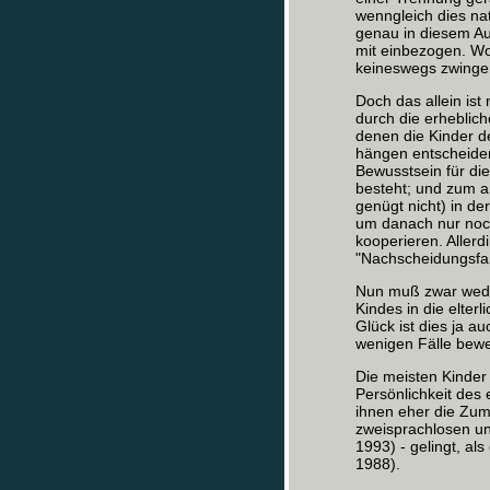
wenngleich dies nat
genau in diesem Aug
mit einbezogen. Wo
keineswegs zwingend
Doch das allein ist
durch die erheblich
denen die Kinder de
hängen entscheiden
Bewusstsein für di
besteht; und zum an
genügt nicht) in d
um danach nur noch
kooperieren. Allerd
"Nachscheidungsfam
Nun muß zwar weder
Kindes in die elte
Glück ist dies ja au
wenigen Fälle bewe
Die meisten Kinder 
Persönlichkeit des 
ihnen eher die Zumu
zweisprachlosen un
1993) - gelingt, al
1988).