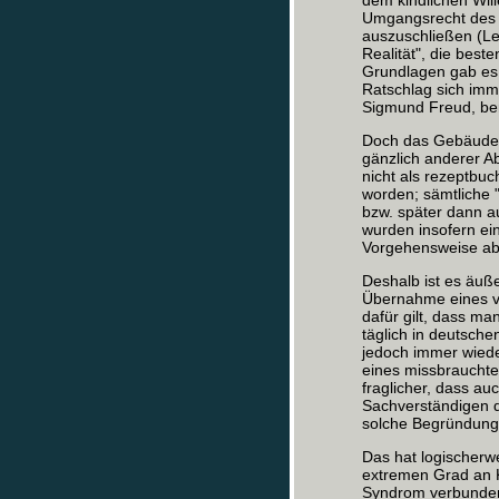
dem kindlichen Wil
Umgangsrecht des a
auszuschließen (Le
Realität", die best
Grundlagen gab es f
Ratschlag sich imm
Sigmund Freud, ber
Doch das Gebäude 
gänzlich anderer Ab
nicht als rezeptbuc
worden; sämtliche 
bzw. später dann au
wurden insofern ein
Vorgehensweise abe
Deshalb ist es äuße
Übernahme eines ve
dafür gilt, dass man
täglich in deutsche
jedoch immer wieder
eines missbrauchte
fraglicher, dass a
Sachverständigen 
solche Begründunge
Das hat logischerw
extremen Grad an 
Syndrom verbunden 