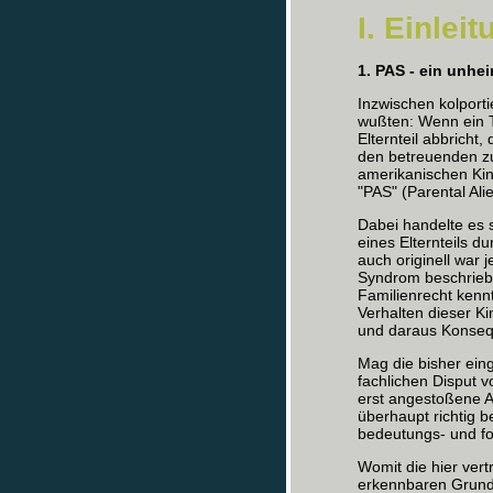
I. Einlei
1. PAS - ein unh
Inzwischen kolport
wußten: Wenn ein 
Elternteil abbricht
den betreuenden z
amerikanischen Kin
"PAS" (Parental Ali
Dabei handelte es 
eines Elternteils 
auch originell war j
Syndrom beschrieb
Familienrecht kenn
Verhalten dieser K
und daraus Konsequ
Mag die bisher eing
fachlichen Disput 
erst angestoßene A
überhaupt richtig b
bedeutungs- und f
Womit die hier vert
erkennbaren Grund 