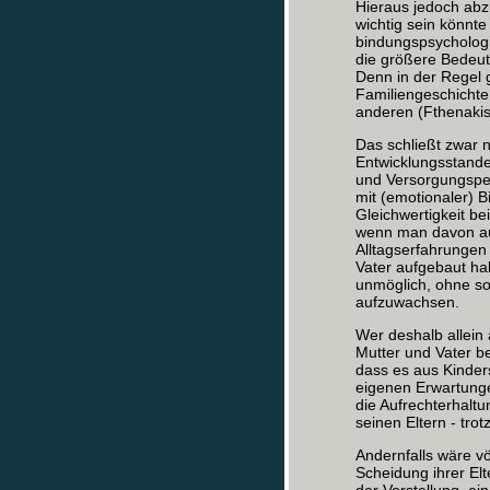
Hieraus jedoch abzul
wichtig sein könnte
bindungspsychologi
die größere Bedeutu
Denn in der Regel 
Familiengeschichte
anderen (Fthenakis
Das schließt zwar n
Entwicklungsstande
und Versorgungsper
mit (emotionaler) B
Gleichwertigkeit bei
wenn man davon aus
Alltagserfahrungen 
Vater aufgebaut hab
unmöglich, ohne so
aufzuwachsen.
Wer deshalb allein 
Mutter und Vater be
dass es aus Kinder
eigenen Erwartungen
die Aufrechterhalt
seinen Eltern - tro
Andernfalls wäre vö
Scheidung ihrer Elt