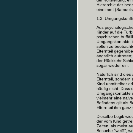
der Vorstellung, ein
Hierarchie der bedr
einnimmt (Samuels 
1.3. Umgangskonfli
Aus psychologischer
Kinder auf die Tur
psychischen Auffäll
Umgangskontakte ih
selten zu beobacht
Elternteil gegenübe
ängstlich auftrete
der Rückkehr Schl
sogar wieder ein.
Natürlich sind dies
Elternteil, sonder
Kind unmittelbar er
häufig nicht. Dass
Umgangskontakte e
vielmehr eine naiv
Befindens gilt als
Elternteil ihm ganz 
Dieselbe Logik wied
der vom Kind getre
Zeiten, als meist a
Besuche "weiß", wel