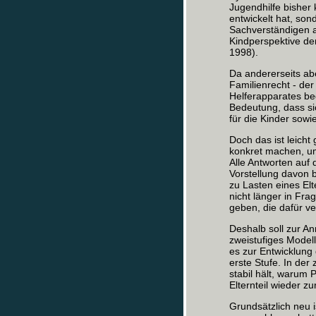
Jugendhilfe bisher
entwickelt hat, sond
Sachverständigen a
Kindperspektive der 
1998).
Da andererseits ab
Familienrecht - der
Helferapparates be
Bedeutung, dass si
für die Kinder sow
Doch das ist leicht
konkret machen, um
Alle Antworten auf 
Vorstellung davon b
zu Lasten eines Elt
nicht länger in Fr
geben, die dafür ve
Deshalb soll zur A
zweistufiges Modell
es zur Entwicklun
erste Stufe. In de
stabil hält, warum 
Elternteil wieder zu
Grundsätzlich neu i