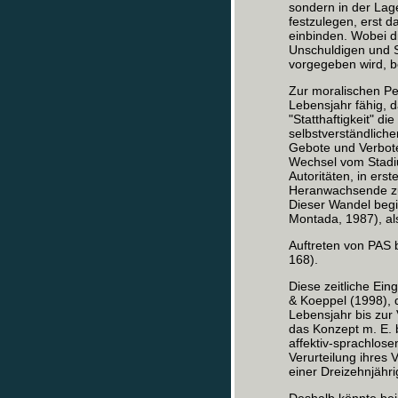
sondern in der Lage
festzulegen, erst d
einbinden. Wobei die
Unschuldigen und S
vorgegeben wird, be
Zur moralischen Pe
Lebensjahr fähig, d
"Statthaftigkeit" d
selbstverständlich
Gebote und Verbote
Wechsel vom Stadi
Autoritäten, in ers
Heranwachsende zun
Dieser Wandel begi
Montada, 1987), als
Auftreten von PAS b
168).
Diese zeitliche Ein
& Koeppel (1998), 
Lebensjahr bis zur V
das Konzept m. E. 
affektiv-sprachlos
Verurteilung ihres 
einer Dreizehnjähri