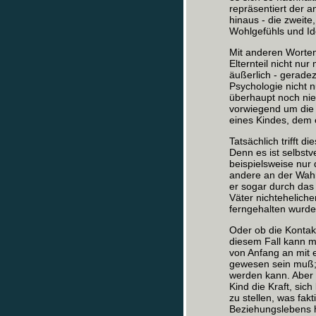
repräsentiert der a
hinaus - die zweite
Wohlgefühls und Ide
Mit anderen Worten:
Elternteil nicht nu
äußerlich - gerade
Psychologie nicht n
überhaupt noch nie 
vorwiegend um die 
eines Kindes, dem ei
Tatsächlich trifft 
Denn es ist selbstv
beispielsweise nur 
andere an der Wahr
er sogar durch das 
Väter nichtehelich
ferngehalten wurde
Oder ob die Kontakt
diesem Fall kann m
von Anfang an mit
gewesen sein muß; 
werden kann. Aber 
Kind die Kraft, sic
zu stellen, was fak
Beziehungslebens h