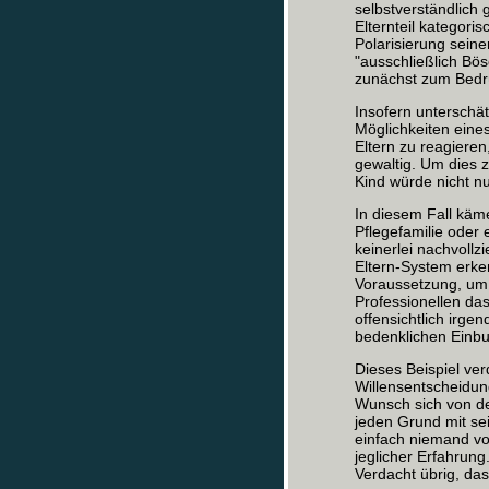
selbstverständlich 
Elternteil kategori
Polarisierung seine
"ausschließlich Bös
zunächst zum Bedrü
Insofern unterschät
Möglichkeiten eines
Eltern zu reagiere
gewaltig. Um dies z
Kind würde nicht n
In diesem Fall käm
Pflegefamilie oder
keinerlei nachvollz
Eltern-System erken
Voraussetzung, um 
Professionellen das
offensichtlich irge
bedenklichen Einbu
Dieses Beispiel ver
Willensentscheidu
Wunsch sich von de
jeden Grund mit sei
einfach niemand vor
jeglicher Erfahrung.
Verdacht übrig, da