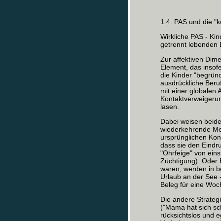
1.4. PAS und die "
Wirkliche PAS - Kin
getrennt lebenden E
Zur affektiven Dim
Element, das insofe
die Kinder "begrün
ausdrückliche Beru
mit einer globalen
Kontaktverweigeru
lasen.
Dabei weisen beide
wiederkehrende Mer
ursprünglichen Kon
dass sie den Eind
"Ohrfeige" von eins
Züchtigung). Oder 
waren, werden in
Urlaub an der See -
Beleg für eine Woc
Die andere Strateg
("Mama hat sich sch
rücksichtslos und 