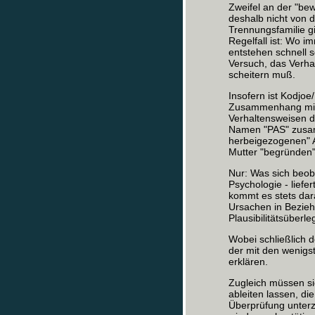
Zweifel an der "be
deshalb nicht von d
Trennungsfamilie g
Regelfall ist: Wo 
entstehen schnell s
Versuch, das Verha
scheitern muß.
Insofern ist Kodjo
Zusammenhang mit 
Verhaltensweisen de
Namen "PAS" zusam
herbeigezogenen" A
Mutter "begründen"
Nur: Was sich beoba
Psychologie - liefe
kommt es stets dar
Ursachen in Bezieh
Plausibilitätsüber
Wobei schließlich d
der mit den wenigs
erklären.
Zugleich müssen si
ableiten lassen, di
Überprüfung unter