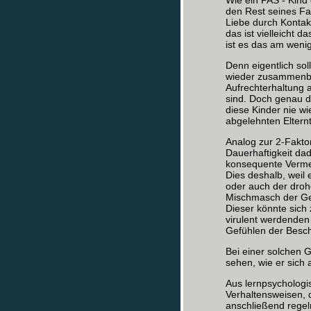
Wie ein PAS - Kind 
den Rest seines Fam
Liebe durch Kontakt
das ist vielleicht
ist es das am weni
Denn eigentlich sol
wieder zusammenbre
Aufrechterhaltung 
sind. Doch genau da
diese Kinder nie w
abgelehnten Elternt
Analog zur 2-Fakt
Dauerhaftigkeit da
konsequente Vermei
Dies deshalb, weil
oder auch der droh
Mischmasch der Gef
Dieser könnte sic
virulent werdenden 
Gefühlen der Besch
Bei einer solchen 
sehen, wie er sich
Aus lernpsychologis
Verhaltensweisen, 
anschließend regel