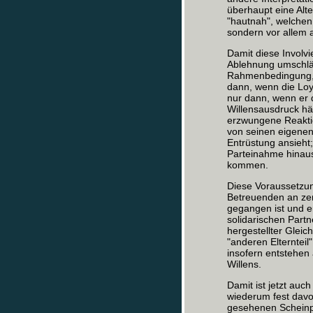
überhaupt eine Alte
"hautnah", welchen
sondern vor allem a
Damit diese Involv
Ablehnung umschlä
Rahmenbedingung, u
dann, wenn die Loy
nur dann, wenn er 
Willensausdruck hä
erzwungene Reaktio
von seinen eigene
Entrüstung ansieht
Parteinahme hinaus
kommen.
Diese Voraussetzu
Betreuenden an zent
gegangen ist und er
solidarischen Partn
hergestellter Gleich
"anderen Elternteil
insofern entstehen 
Willens.
Damit ist jetzt au
wiederum fest davo
gesehenen Scheinpa