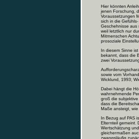
Hier könnten Anleih
jenen Forschung, d
Voraussetzungen Me
sich in die Gefühls
Geschehnisse aus s
weil letztlich nur d
Mitmenschen Achtun
prosoziale Einstel
In diesem Sinne is
bekannt, dass die 
zwei Voraussetzun
Aufforderungschara
sowie vom Vorhande
Wicklund, 1993; Wi
Dabei hängt die Hö
wahrnehmende Pers
groß die subjektiv
dass die Bereitsch
Maße ansteigt, wie
In Bezug auf PAS i
Elternteil gemeint.
Wertschätzung und h
gleichermaßen auch
zwangsläufig zunäc