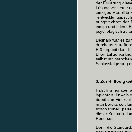
der Erklärung dies
Lösung wir heute no
einziges Modell be
"entwicklungspsych
ausgerechnet den 
innige und intime 
psychologisch zu er
Deshalb war es zumi
durchaus zutreffe
Prüfung mit dem Er
Elternteil zu verkn
selbst mit manche
Schlussfolgerung d
3. Zur Hilflosigkei
Falsch ist es aber
lapidaren Hinweis 
damit den Eindruck
man bereits seit la
schon früher "parte
dieser Konstellatio
Rede sein.
Denn die Standarde