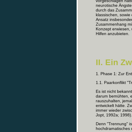
vorgeschlagen hatte
neurotische Ängste
durch das Zusamme
klassischen, sowie 
Ansatz insbesonder
Zusammenhang mit 
Konzept erwiesen, 
Hilfen anzubieten.
II. Ein 
1. Phase 1: Zur E
1.1. Paarkonflikt "
Es ist nicht bekann
darum bemühten, e
rauszuhalten, jema
entwickelt hätte. Zw
immer wieder zwisc
Jopt, 1992a; 1998)
Denn "Trennung" ist
hochdramatisches 