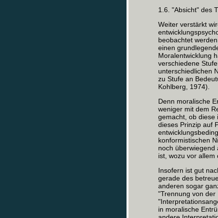
1.6. "Absicht" des 
Weiter verstärkt wi
entwicklungspsycho
beobachtet werden 
einen grundlegend
Moralentwicklung ha
verschiedene Stufe
unterschiedlichen 
zu Stufe an Bedeutu
Kohlberg, 1974).
Denn moralische En
weniger mit dem Re
gemacht, ob diese 
dieses Prinzip auf P
entwicklungsbeding
konformistischen N
noch überwiegend 
ist, wozu vor allem
Insofern ist gut na
gerade des betreue
anderen sogar ganz
"Trennung von der 
"Interpretationsan
in moralische Entr
andere Interpretati