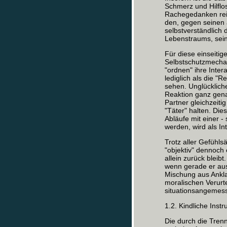
Schmerz und Hilflo
Rachegedanken reic
den, gegen seinen 
selbstverständlich 
Lebenstraums, sein
Für diese einseitig
Selbstschutzmecha
"ordnen" ihre Inter
lediglich als die "
sehen. Unglückliche
Reaktion ganz gena
Partner gleichzeiti
"Täter" halten. Di
Abläufe mit einer -
werden, wird als In
Trotz aller Gefühl
"objektiv" dennoch
allein zurück bleibt
wenn gerade er aus
Mischung aus Ankl
moralischen Verurt
situationsangemess
1.2. Kindliche Inst
Die durch die Tren