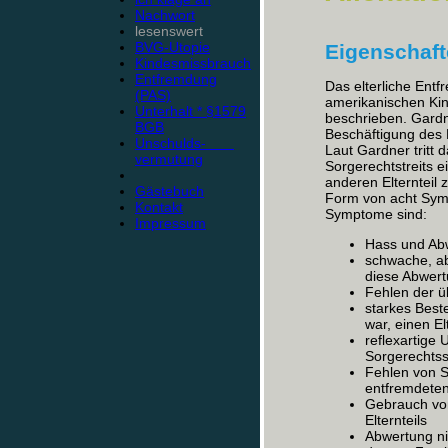
Nachwort
lesenswert
BVG-Utopie
Eigenschaf
Kindesmissbrauch
Entfremdung
Das elterliche En
(PAS)
amerikanischen Kin
Unterhalt * §1579
beschrieben. Gardn
BGB
Beschäftigung des K
Unschulds-
Laut Gardner tritt
vermutung
Sorgerechtstreits e
anderen Elternteil
Gästebuch
Form von acht Symp
Kontakt
Symptome sind:
Impressum
Hass und Abw
schwache, a
diese Abwer
Fehlen der ü
starkes Best
war, einen El
reflexartige
Sorgerechtss
Fehlen von S
entfremdeten 
Gebrauch vo
Elternteils
Abwertung ni