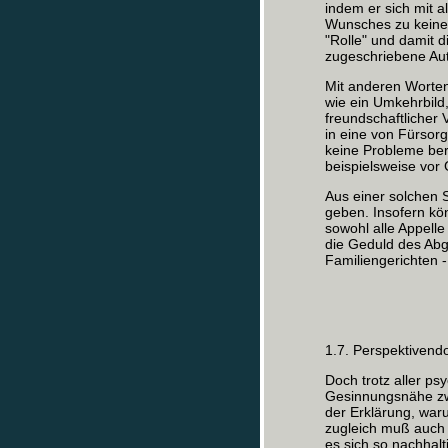
indem er sich mit a
Wunsches zu keinem
"Rolle" und damit d
zugeschriebene Aut
Mit anderen Worten
wie ein Umkehrbild
freundschaftlicher
in eine von Fürsor
keine Probleme ber
beispielsweise vor 
Aus einer solchen 
geben. Insofern kö
sowohl alle Appelle
die Geduld des Abg
Familiengerichten -
1.7. Perspektiven
Doch trotz aller ps
Gesinnungsnähe zwi
der Erklärung, waru
zugleich muß auch 
es sich so nachhal