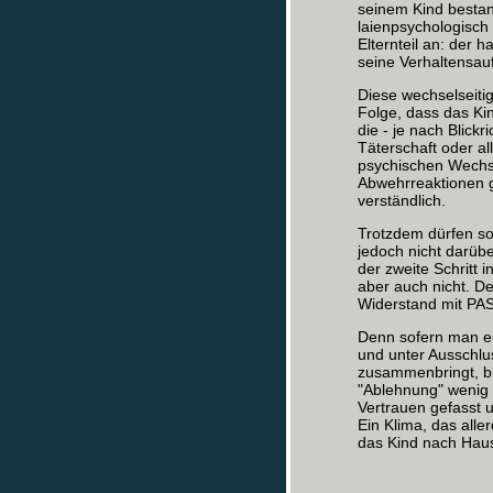
seinem Kind bestand
laienpsychologisch 
Elternteil an: der 
seine Verhaltensauf
Diese wechselseit
Folge, dass das Ki
die - je nach Blick
Täterschaft oder a
psychischen Wechs
Abwehrreaktionen g
verständlich.
Trotzdem dürfen so
jedoch nicht darüb
der zweite Schritt 
aber auch nicht. D
Widerstand mit PAS 
Denn sofern man ei
und unter Ausschlu
zusammenbringt, bl
"Ablehnung" wenig ü
Vertrauen gefasst 
Ein Klima, das all
das Kind nach Haus