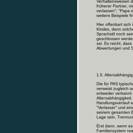
Verhaltensweisen de
früherer Partner, n
verlassen"; "Papa i
weitere Beispiele f
Hier offenbart sich 
Kindes, denn solch
Sprachstil noch se
geschlossen werden
sei. Es reicht, da
Abwertungen und S
1.5. Altersabhängig
Die für PAS typisc
verweist zugleich 
entweder verkannt 
Altersabhängigkeit
Handlungsverlauf w
"Verlasser" und ei
seinem gesamten En
Lage sein, Trennung
Erst dann, wenn es
Familiensystem reag