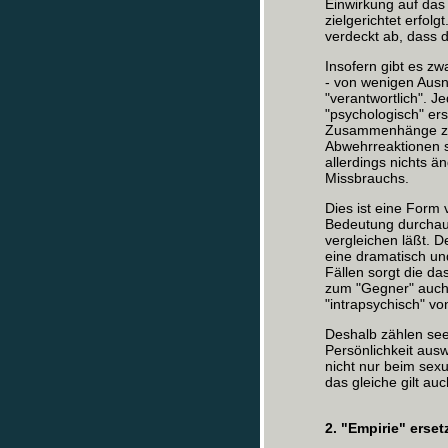
Einwirkung auf das 
zielgerichtet erfolg
verdeckt ab, dass d
Insofern gibt es zw
- von wenigen Ausn
"verantwortlich". J
"psychologisch" ers
Zusammenhänge zw
Abwehrreaktionen 
allerdings nichts ä
Missbrauchs.
Dies ist eine Form 
Bedeutung durchaus
vergleichen läßt. D
eine dramatisch und
Fällen sorgt die d
zum "Gegner" auch 
"intrapsychisch" vo
Deshalb zählen seel
Persönlichkeit ausw
nicht nur beim sex
das gleiche gilt au
2. "Empirie" erset