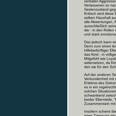
verbalen Aggressi
Verlassenen so nac
Seelenzustand gege
Kritisch wird diese
selben Haushalt au
alle Abwertungen, 
ausschließlich sein
die - in den Rollen
und stark emotional
Das jedoch kann ei
Denn zum einen lei
hilfebedürftiger Elt
das Kind - in völli
Mitgefühl wie Loya
widersetzen, da Ki
den sie für den Sch
Auf der anderen Sei
Verbundenheit mit 
Erlebnis des Getren
es in ein regelrech
solchen Situationen
schwankend zwischen
beider Elternteile, 
Zusammensein mit 
Insofern scheint d
einer Trennung gera