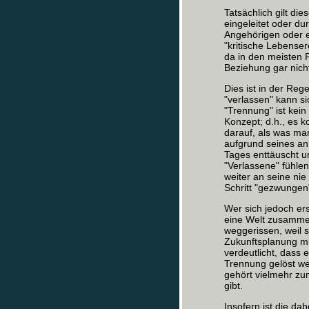
Tatsächlich gilt di
eingeleitet oder du
Angehörigen oder e
"kritische Lebenser
da in den meisten 
Beziehung gar nicht
Dies ist in der Reg
"verlassen" kann si
"Trennung" ist kein
Konzept; d.h., es 
darauf, als was man
aufgrund seines an
Tages enttäuscht un
"Verlassene" fühlen,
weiter an seine ni
Schritt "gezwungen
Wer sich jedoch ers
eine Welt zusammen
weggerissen, weil 
Zukunftsplanung mi
verdeutlicht, dass 
Trennung gelöst we
gehört vielmehr z
gibt.
Insofern ist die dab