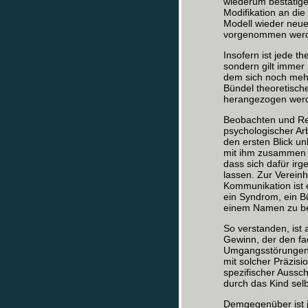
wiederum bestätige
Modifikation an die
Modell wieder neue
vorgenommen werde
Insofern ist jede t
sondern gilt immer 
dem sich noch meh
Bündel theoretisch
herangezogen werd
Beobachten und Regi
psychologischer Arb
den ersten Blick u
mit ihm zusammen l
dass sich dafür ir
lassen. Zur Vereinh
Kommunikation ist 
ein Syndrom, ein B
einem Namen zu b
So verstanden, ist 
Gewinn, der den fac
Umgangsstörungen 
mit solcher Präzisi
spezifischer Aussch
durch das Kind sel
Demgegenüber ist 