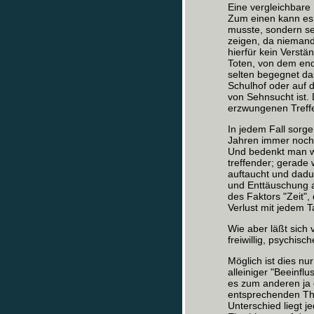
Eine vergleichbare 
Zum einen kann es ni
musste, sondern sel
zeigen, da niemand
hierfür kein Verst
Toten, von dem en
selten begegnet da
Schulhof oder auf d
von Sehnsucht ist. 
erzwungenen Treffe
In jedem Fall sorge
Jahren immer noch s
Und bedenkt man wei
treffender; gerade
auftaucht und dadu
und Enttäuschung a
des Faktors "Zeit"
Verlust mit jedem Ta
Wie aber läßt sich
freiwillig, psychis
Möglich ist dies nu
alleiniger "Beeinflu
es zum anderen ja g
entsprechenden Th
Unterschied liegt j