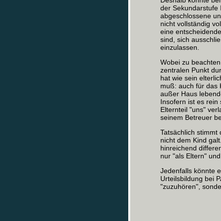
Deshalb könnte bei
der Sekundarstufe I
abgeschlossene und
nicht vollständig 
eine entscheidende
sind, sich ausschli
einzulassen.
Wobei zu beachten 
zentralen Punkt du
hat wie sein elterli
muß: auch für das K
außer Haus lebende 
Insofern ist es rei
Elternteil "uns" ve
seinem Betreuer be
Tatsächlich stimmt 
nicht dem Kind galt
hinreichend differen
nur "als Eltern" und
Jedenfalls könnte 
Urteilsbildung bei 
"zuzuhören", sonde