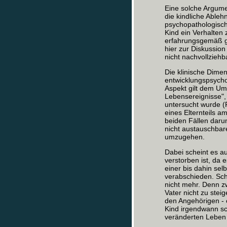
Eine solche Argumen
die kindliche Ableh
psychopathologisc
Kind ein Verhalten 
erfahrungsgemäß geg
hier zur Diskussion 
nicht nachvollziehb
Die klinische Dimen
entwicklungspsycho
Aspekt gilt dem Um
Lebensereignisse",
untersucht wurde (
eines Elternteils a
beiden Fällen darum
nicht austauschbar
umzugehen.
Dabei scheint es au
verstorben ist, da e
einer bis dahin sel
verabschieden. Scho
nicht mehr. Denn z
Vater nicht zu stei
den Angehörigen - 
Kind irgendwann sc
veränderten Leben 