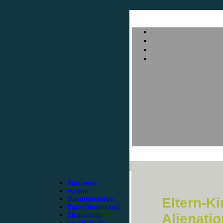
Startseite
Vorwort
Dokumentation
Eltern-K
Buch (download)
Strafantrag
Alienati
ich klage an