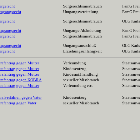
orgerecht
Sorgerechtsmissbrauch
FamG Frei
mgangsrecht
Umgangsvereitelung
FamG Frei
orgerecht
Sorgerechtsmissbrauch
OLG Karls
mgangsrecht
Umgangs-Abänderung
FamG Frei
orgerecht
Sorgerechtsmissbrauch
FamG Frei
mgangsrecht
Umgangsausschluß
OLG Karls
orgerecht
Erziehungsunfähigkeit
OLG Karls
trafantrag gegen Mutter
Verleumdung
Staatsanwa
trafantrag gegen Mutter
Kindesentzug
Staatsanwal
trafantrag gegen Mutter
Kindesmißhandlung
Staatsanwal
trafantrag gegen KOBRA
sexueller Missbrauch
Staatsanwal
trafantrag gegen Mutter
Verleumdung etc.
Staatsanwa
trafverfahren gegen Vater
Kindesentzug
Staatsanwal
trafantrag gegen Vater
sexueller Missbrauch
Staatsanwa