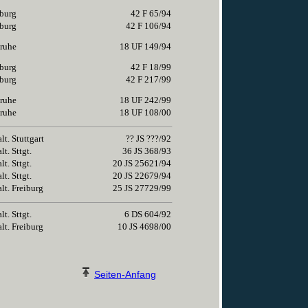
burg
42 F 65/94
burg
42 F 106/94
ruhe
18 UF 149/94
burg
42 F 18/99
burg
42 F 217/99
ruhe
18 UF 242/99
ruhe
18 UF 108/00
lt. Stuttgart
?? JS ???/92
t. Sttgt.
36 JS 368/93
t. Sttgt.
20 JS 25621/94
t. Sttgt.
20 JS 22679/94
lt. Freiburg
25 JS 27729/99
t. Sttgt.
6 DS 604/92
lt. Freiburg
10 JS 4698/00
Seiten-Anfang