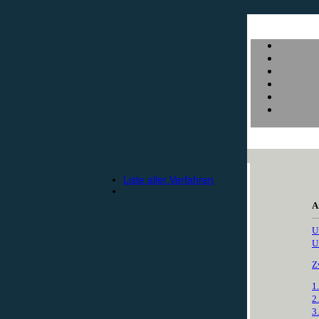
Liste aller Verfahren
A
U
U
Z
1
2
3