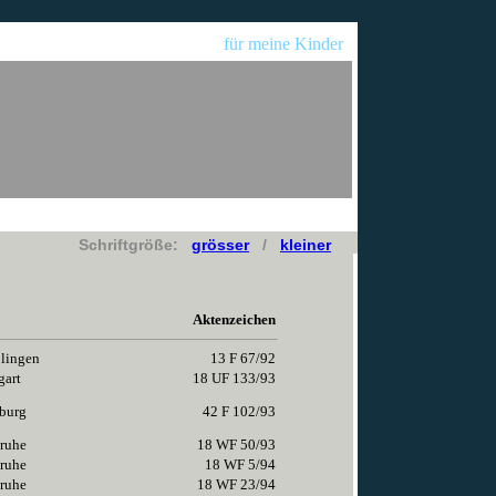
für meine Kinder
Schriftgröße:
grösser
/
kleiner
Aktenzeichen
lingen
13 F 67/92
gart
18 UF 133/93
burg
42 F 102/93
ruhe
18 WF 50/93
ruhe
18 WF 5/94
ruhe
18 WF 23/94