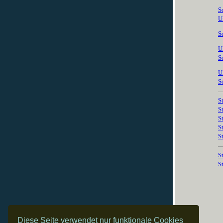
S
U
S
U
S
U
S
S
S
S
S
S
S
S
Diese Seite verwendet nur funktionale Cookies