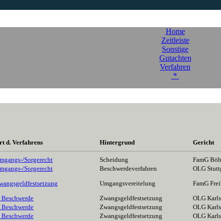
Home
Zeitleiste
Sonstige
Gutachten
Verfahren
*
rt d. Verfahrens
Hintergrund
Gericht
mgangs-/Sorgerecht
Scheidung
FamG Böb
mgangs-/Sorgerecht
Beschwerdeverfahren
OLG Stutt
wangsgeldfestsetzung
Umgangsvereitelung
FamG Frei
. Beschwerde
Zwangsgeldfestsetzung
OLG Karls
. Beschwerde
Zwangsgeldfestsetzung
OLG Karls
. Beschwerde
Zwangsgeldfestsetzung
OLG Karls