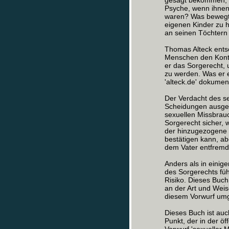
gesagt bekommen, da
Psyche, wenn ihnen 
waren? Was bewegt 
eigenen Kinder zu h
an seinen Töchtern 
Thomas Alteck entsc
Menschen den Kontak
er das Sorgerecht, u
zu werden. Was er e
'alteck.de' dokument
Der Verdacht des s
Scheidungen ausges
sexuellen Missbrauc
Sorgerecht sicher, 
der hinzugezogene 
bestätigen kann, ab
dem Vater entfremde
Anders als in eini
des Sorgerechts führ
Risiko. Dieses Buch 
an der Art und Weis
diesem Vorwurf umg
Dieses Buch ist auc
Punkt, der in der öf