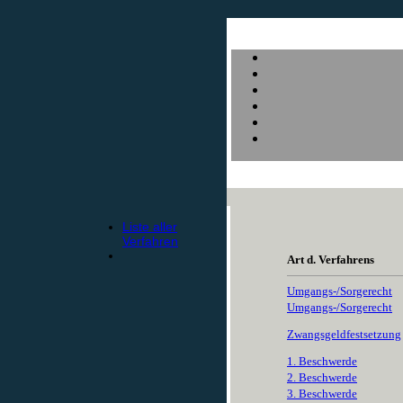
Liste aller
Verfahren
Art d. Verfahrens
Umgangs-/Sorgerecht
Umgangs-/Sorgerecht
Zwangsgeldfestsetzung
1. Beschwerde
2. Beschwerde
3. Beschwerde