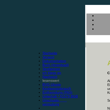
Startseite
Vorwort
Dokumentation
Buch (download)
Strafantrag
ich klage an
C
Nachwort
lesenswert
A
BVG-Utopie
E
Kindesmissbrauch
u
Entfremdung (PAS)
K
Unterhalt * §1579 BGB
Unschulds-
S
vermutung
N