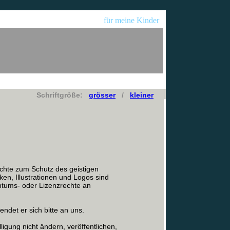
für meine Kinder
Schriftgröße:
grösser
/
kleiner
echte zum Schutz des geistigen
ken, Illustrationen und Logos sind
tums- oder Lizenzrechte an
endet er sich bitte an uns.
ligung nicht ändern, veröffentlichen,