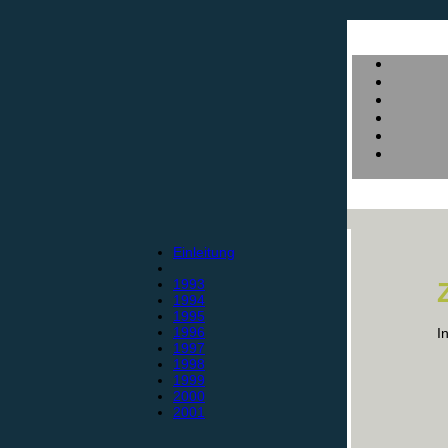
Einleitung
1993
1994
1995
1996
I
1997
1998
1999
2000
2001