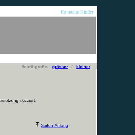
für meine Kinder
Schriftgröße:
grösser
/
kleiner
ersetzung skizziert.
Seiten-Anfang