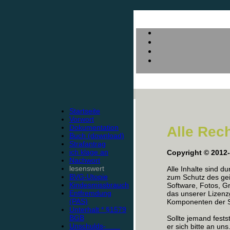
Startseite
Vorwort
Dokumentation
Alle Rec
Buch (download)
Strafantrag
ich klage an
Copyright © 2012
Nachwort
lesenswert
Alle Inhalte sind d
BVG-Utopie
zum Schutz des gei
Kindesmissbrauch
Software, Fotos, Gr
Entfremdung
das unserer Lizen
(PAS)
Komponenten der Se
Unterhalt * §1579
BGB
Sollte jemand fests
Unschulds-
er sich bitte an uns