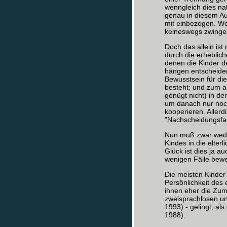
wenngleich dies nat
genau in diesem Aug
mit einbezogen. Wo
keineswegs zwingend
Doch das allein ist
durch die erheblich
denen die Kinder de
hängen entscheiden
Bewusstsein für di
besteht; und zum an
genügt nicht) in d
um danach nur noch
kooperieren. Allerd
"Nachscheidungsfam
Nun muß zwar weder
Kindes in die elte
Glück ist dies ja au
wenigen Fälle bewe
Die meisten Kinder 
Persönlichkeit des 
ihnen eher die Zumu
zweisprachlosen un
1993) - gelingt, al
1988).