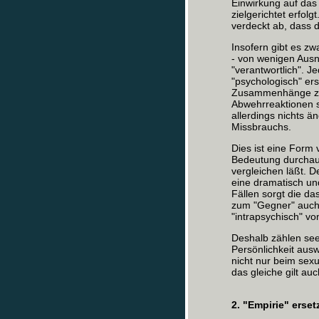
Einwirkung auf das 
zielgerichtet erfolg
verdeckt ab, dass d
Insofern gibt es zw
- von wenigen Ausn
"verantwortlich". J
"psychologisch" ers
Zusammenhänge zw
Abwehrreaktionen 
allerdings nichts ä
Missbrauchs.
Dies ist eine Form 
Bedeutung durchaus
vergleichen läßt. D
eine dramatisch und
Fällen sorgt die d
zum "Gegner" auch 
"intrapsychisch" vo
Deshalb zählen seel
Persönlichkeit ausw
nicht nur beim sex
das gleiche gilt au
2. "Empirie" erset