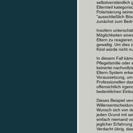
selbstverständlich 
Elternteil kategori
Polarisierung seine
"ausschließlich Bös
zunächst zum Bedrü
Insofern unterschät
Möglichkeiten eines
Eltern zu reagiere
gewaltig. Um dies z
Kind würde nicht n
In diesem Fall käm
Pflegefamilie oder
keinerlei nachvollz
Eltern-System erken
Voraussetzung, um 
Professionellen das
offensichtlich irge
bedenklichen Einbu
Dieses Beispiel ver
Willensentscheidu
Wunsch sich von de
jeden Grund mit sei
einfach niemand vor
jeglicher Erfahrung.
Verdacht übrig, da