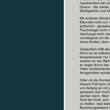
repräsentiert der a
hinaus - die zweite
Wohlgefühls und Ide
Mit anderen Worten:
Elternteil nicht nu
äußerlich - gerade
Psychologie nicht n
überhaupt noch nie 
vorwiegend um die 
eines Kindes, dem ei
Tatsächlich trifft 
Denn es ist selbstv
beispielsweise nur 
andere an der Wahr
er sogar durch das 
Väter nichtehelich
ferngehalten wurde
Oder ob die Kontakt
diesem Fall kann m
von Anfang an mit
gewesen sein muß; 
werden kann. Aber 
Kind die Kraft, sic
zu stellen, was fak
Beziehungslebens h