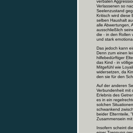
verbalen Aggressi
Verlassenen so nac
Seelenzustand gege
Kritisch wird diese
selben Haushalt au
alle Abwertungen, 
ausschließlich sein
die - in den Rollen
und stark emotional
Das jedoch kann ei
Denn zum einen lei
hilfebedürftiger Elt
das Kind - in völli
Mitgefühl wie Loya
widersetzen, da Ki
den sie für den Sch
Auf der anderen Sei
Verbundenheit mit 
Erlebnis des Getren
es in ein regelrech
solchen Situationen
schwankend zwischen
beider Elternteile, 
Zusammensein mit 
Insofern scheint d
einer Trennung gera