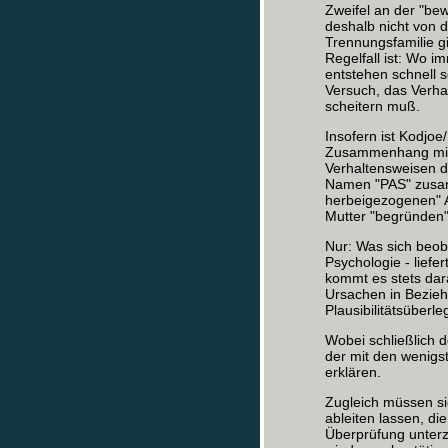
Zweifel an der "be
deshalb nicht von d
Trennungsfamilie g
Regelfall ist: Wo 
entstehen schnell s
Versuch, das Verha
scheitern muß.
Insofern ist Kodjo
Zusammenhang mit 
Verhaltensweisen de
Namen "PAS" zusam
herbeigezogenen" A
Mutter "begründen"
Nur: Was sich beoba
Psychologie - liefe
kommt es stets dar
Ursachen in Bezieh
Plausibilitätsüber
Wobei schließlich d
der mit den wenigs
erklären.
Zugleich müssen si
ableiten lassen, di
Überprüfung unter