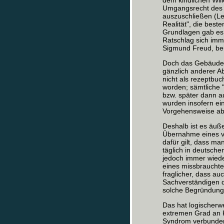
dem kindlichen Wil
Umgangsrecht des a
auszuschließen (Le
Realität", die best
Grundlagen gab es f
Ratschlag sich imm
Sigmund Freud, ber
Doch das Gebäude 
gänzlich anderer Ab
nicht als rezeptbuc
worden; sämtliche 
bzw. später dann au
wurden insofern ein
Vorgehensweise abe
Deshalb ist es äuße
Übernahme eines ve
dafür gilt, dass man
täglich in deutsche
jedoch immer wieder
eines missbrauchte
fraglicher, dass a
Sachverständigen 
solche Begründunge
Das hat logischerw
extremen Grad an 
Syndrom verbunden 