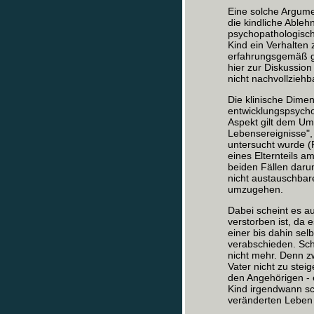
Eine solche Argumen
die kindliche Ableh
psychopathologisc
Kind ein Verhalten 
erfahrungsgemäß geg
hier zur Diskussion 
nicht nachvollziehb
Die klinische Dimen
entwicklungspsycho
Aspekt gilt dem Um
Lebensereignisse",
untersucht wurde (
eines Elternteils a
beiden Fällen darum
nicht austauschbar
umzugehen.
Dabei scheint es au
verstorben ist, da e
einer bis dahin sel
verabschieden. Scho
nicht mehr. Denn z
Vater nicht zu stei
den Angehörigen - 
Kind irgendwann sc
veränderten Leben 