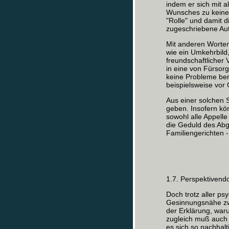
indem er sich mit a
Wunsches zu keinem
"Rolle" und damit d
zugeschriebene Aut
Mit anderen Worten
wie ein Umkehrbild
freundschaftlicher
in eine von Fürsor
keine Probleme ber
beispielsweise vor 
Aus einer solchen 
geben. Insofern kö
sowohl alle Appelle
die Geduld des Abg
Familiengerichten -
1.7. Perspektiven
Doch trotz aller ps
Gesinnungsnähe zwi
der Erklärung, waru
zugleich muß auch 
es sich so nachhal