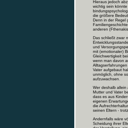
Hieraus jedoch abzul
wichtig sein könnte
bindungspsychologi
die größere Bedeutu
Denn in der Regel 
Familiengeschichte
anderen (Fthenakis
Das schließt zwar n
Entwicklungsstande
und Versorgungsper
mit (emotionaler) B
Gleichwertigkeit bei
wenn man davon aus
Alltagserfahrungen 
Vater aufgebaut hab
unmöglich, ohne so
aufzuwachsen.
Wer deshalb allein 
Mutter und Vater be
dass es aus Kinder
eigenen Erwartungen
die Aufrechterhalt
seinen Eltern - tro
Andernfalls wäre vö
Scheidung ihrer Elt