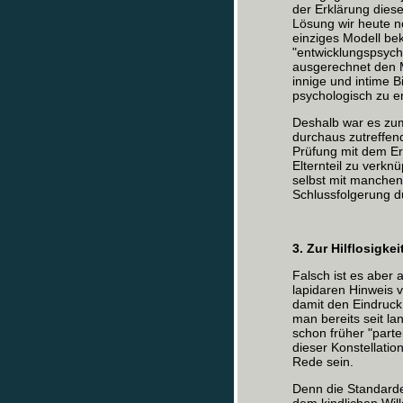
der Erklärung dies
Lösung wir heute no
einziges Modell be
"entwicklungspsych
ausgerechnet den 
innige und intime 
psychologisch zu er
Deshalb war es zumi
durchaus zutreffe
Prüfung mit dem Er
Elternteil zu verkn
selbst mit manche
Schlussfolgerung d
3. Zur Hilflosigkei
Falsch ist es aber
lapidaren Hinweis 
damit den Eindruck
man bereits seit la
schon früher "parte
dieser Konstellatio
Rede sein.
Denn die Standarde