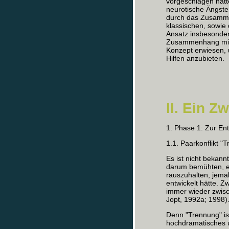
vorgeschlagen hatte
neurotische Ängste
durch das Zusamme
klassischen, sowie 
Ansatz insbesonder
Zusammenhang mit 
Konzept erwiesen, 
Hilfen anzubieten.
II. Ein 
1. Phase 1: Zur E
1.1. Paarkonflikt "
Es ist nicht bekann
darum bemühten, e
rauszuhalten, jema
entwickelt hätte. Zw
immer wieder zwisc
Jopt, 1992a; 1998)
Denn "Trennung" ist
hochdramatisches 