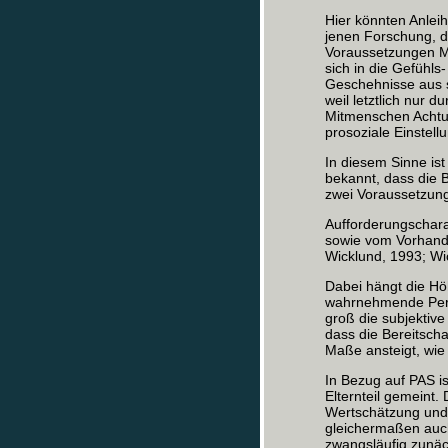
Hier könnten Anleih
jenen Forschung, d
Voraussetzungen Me
sich in die Gefühls
Geschehnisse aus s
weil letztlich nur d
Mitmenschen Achtun
prosoziale Einstel
In diesem Sinne is
bekannt, dass die 
zwei Voraussetzun
Aufforderungschara
sowie vom Vorhande
Wicklund, 1993; Wi
Dabei hängt die Hö
wahrnehmende Pers
groß die subjektiv
dass die Bereitsch
Maße ansteigt, wie
In Bezug auf PAS i
Elternteil gemeint.
Wertschätzung und h
gleichermaßen auch
zwangsläufig zunäc