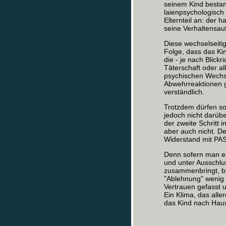
seinem Kind bestand
laienpsychologisch 
Elternteil an: der 
seine Verhaltensauf
Diese wechselseit
Folge, dass das Ki
die - je nach Blick
Täterschaft oder a
psychischen Wechs
Abwehrreaktionen g
verständlich.
Trotzdem dürfen so
jedoch nicht darüb
der zweite Schritt 
aber auch nicht. D
Widerstand mit PAS 
Denn sofern man ei
und unter Ausschlu
zusammenbringt, bl
"Ablehnung" wenig ü
Vertrauen gefasst 
Ein Klima, das all
das Kind nach Haus