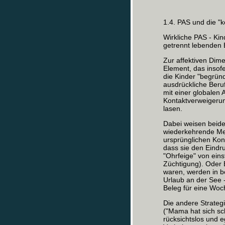
1.4. PAS und die "
Wirkliche PAS - Kin
getrennt lebenden E
Zur affektiven Dim
Element, das insofe
die Kinder "begrün
ausdrückliche Beru
mit einer globalen
Kontaktverweigeru
lasen.
Dabei weisen beide
wiederkehrende Mer
ursprünglichen Kon
dass sie den Eind
"Ohrfeige" von eins
Züchtigung). Oder 
waren, werden in
Urlaub an der See -
Beleg für eine Woc
Die andere Strateg
("Mama hat sich sch
rücksichtslos und 