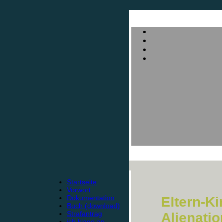
Startseite
Vorwort
Dokumentation
Eltern-K
Buch (download)
Strafantrag
Alienati
ich klage an