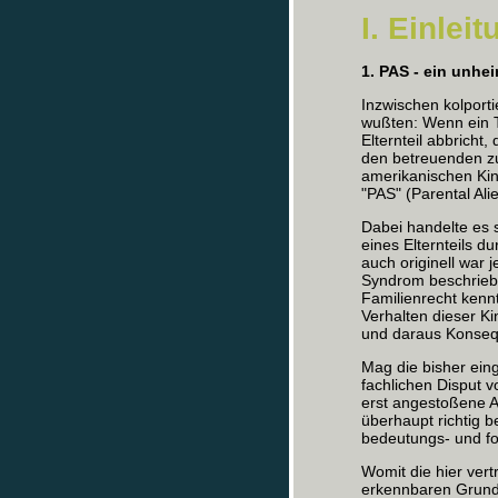
I. Einlei
1. PAS - ein unh
Inzwischen kolport
wußten: Wenn ein 
Elternteil abbricht
den betreuenden z
amerikanischen Kin
"PAS" (Parental Ali
Dabei handelte es 
eines Elternteils 
auch originell war j
Syndrom beschrieb
Familienrecht kenn
Verhalten dieser K
und daraus Konsequ
Mag die bisher eing
fachlichen Disput 
erst angestoßene A
überhaupt richtig b
bedeutungs- und f
Womit die hier vert
erkennbaren Grund 