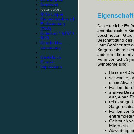
Nachwort
lesenswert
BVG-Utopie
Eigenschaf
Kindesmissbrauch
Entfremdung
Das elterliche En
(PAS)
amerikanischen Kin
Unterhalt * §1579
beschrieben. Gardn
BGB
Beschäftigung des K
Unschulds-
Laut Gardner tritt
vermutung
Sorgerechtstreits e
anderen Elternteil
Gästebuch
Form von acht Symp
Kontakt
Symptome sind:
Impressum
Hass und Abw
schwache, a
diese Abwer
Fehlen der ü
starkes Best
war, einen El
reflexartige
Sorgerechtss
Fehlen von S
entfremdeten 
Gebrauch vo
Elternteils
Abwertung ni