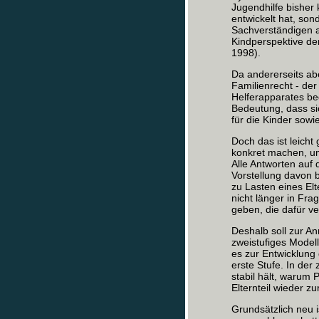
Jugendhilfe bisher
entwickelt hat, sond
Sachverständigen a
Kindperspektive der 
1998).
Da andererseits ab
Familienrecht - der
Helferapparates be
Bedeutung, dass si
für die Kinder sow
Doch das ist leicht
konkret machen, um
Alle Antworten auf 
Vorstellung davon b
zu Lasten eines Elt
nicht länger in Fr
geben, die dafür ve
Deshalb soll zur A
zweistufiges Modell
es zur Entwicklun
erste Stufe. In de
stabil hält, warum 
Elternteil wieder zu
Grundsätzlich neu i