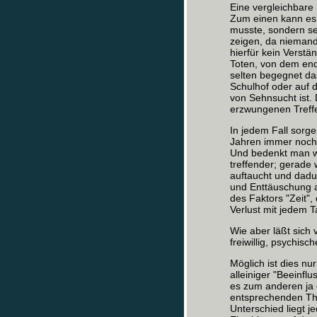
Eine vergleichbare 
Zum einen kann es ni
musste, sondern sel
zeigen, da niemand
hierfür kein Verst
Toten, von dem en
selten begegnet da
Schulhof oder auf d
von Sehnsucht ist. 
erzwungenen Treffe
In jedem Fall sorge
Jahren immer noch s
Und bedenkt man wei
treffender; gerade
auftaucht und dadu
und Enttäuschung a
des Faktors "Zeit"
Verlust mit jedem Ta
Wie aber läßt sich
freiwillig, psychis
Möglich ist dies nu
alleiniger "Beeinflu
es zum anderen ja g
entsprechenden Th
Unterschied liegt j