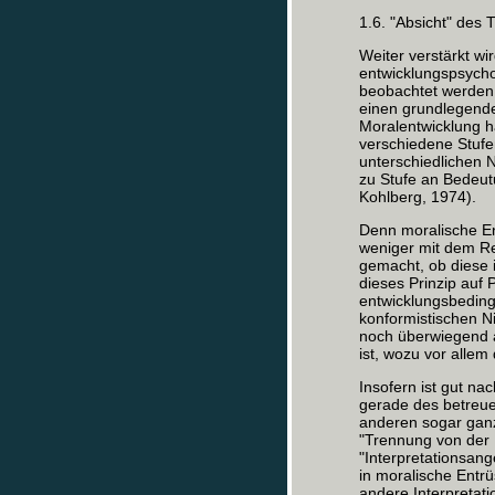
1.6. "Absicht" des 
Weiter verstärkt wi
entwicklungspsycho
beobachtet werden 
einen grundlegend
Moralentwicklung ha
verschiedene Stufe
unterschiedlichen 
zu Stufe an Bedeutu
Kohlberg, 1974).
Denn moralische En
weniger mit dem Re
gemacht, ob diese 
dieses Prinzip auf P
entwicklungsbeding
konformistischen N
noch überwiegend 
ist, wozu vor allem
Insofern ist gut na
gerade des betreue
anderen sogar ganz
"Trennung von der 
"Interpretationsan
in moralische Entr
andere Interpretati