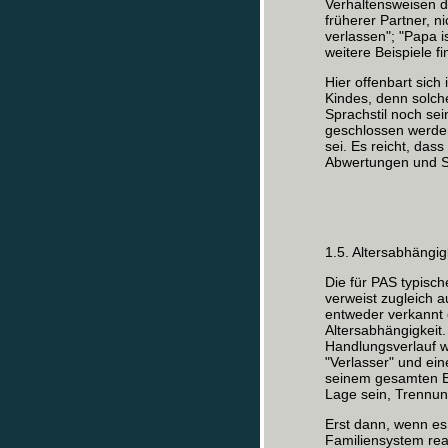
Verhaltensweisen de
früherer Partner, n
verlassen"; "Papa i
weitere Beispiele f
Hier offenbart sich 
Kindes, denn solch
Sprachstil noch se
geschlossen werden
sei. Es reicht, da
Abwertungen und S
1.5. Altersabhängig
Die für PAS typisc
verweist zugleich 
entweder verkannt 
Altersabhängigkeit
Handlungsverlauf w
"Verlasser" und ei
seinem gesamten En
Lage sein, Trennung
Erst dann, wenn es
Familiensystem reag