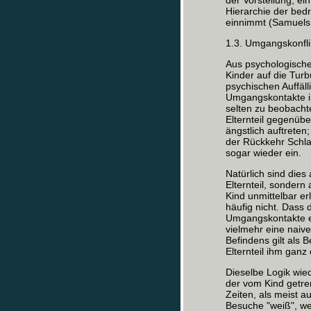
der Vorstellung, ein
Hierarchie der bedr
einnimmt (Samuels 
1.3. Umgangskonfli
Aus psychologischer
Kinder auf die Tur
psychischen Auffäll
Umgangskontakte ih
selten zu beobacht
Elternteil gegenübe
ängstlich auftrete
der Rückkehr Schl
sogar wieder ein.
Natürlich sind dies
Elternteil, sonder
Kind unmittelbar er
häufig nicht. Dass
Umgangskontakte e
vielmehr eine naiv
Befindens gilt als
Elternteil ihm ganz 
Dieselbe Logik wied
der vom Kind getre
Zeiten, als meist a
Besuche "weiß", wel