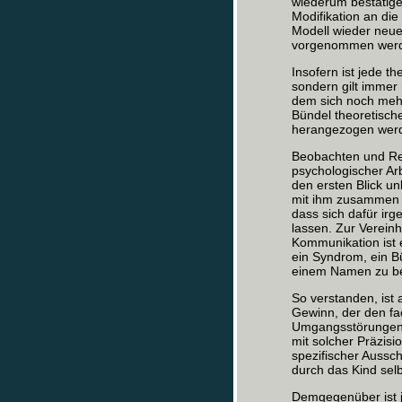
wiederum bestätige
Modifikation an die
Modell wieder neue
vorgenommen werde
Insofern ist jede t
sondern gilt immer 
dem sich noch meh
Bündel theoretisch
herangezogen werd
Beobachten und Regi
psychologischer Arb
den ersten Blick u
mit ihm zusammen l
dass sich dafür ir
lassen. Zur Vereinh
Kommunikation ist 
ein Syndrom, ein B
einem Namen zu b
So verstanden, ist 
Gewinn, der den fac
Umgangsstörungen 
mit solcher Präzisi
spezifischer Aussch
durch das Kind sel
Demgegenüber ist 