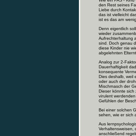
Wie ein PAS - Kind 
den Rest seines Fam
Liebe durch Kontakt
das ist vielleicht
ist es das am weni
Denn eigentlich sol
wieder zusammenbre
Aufrechterhaltung 
sind. Doch genau da
diese Kinder nie w
abgelehnten Elternt
Analog zur 2-Fakt
Dauerhaftigkeit da
konsequente Vermei
Dies deshalb, weil
oder auch der droh
Mischmasch der Gef
Dieser könnte sic
virulent werdenden 
Gefühlen der Besch
Bei einer solchen 
sehen, wie er sich
Aus lernpsychologis
Verhaltensweisen, 
anschließend regel