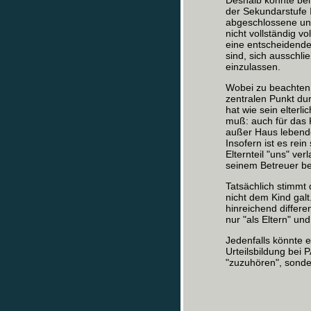
Deshalb könnte bei
der Sekundarstufe I
abgeschlossene und
nicht vollständig 
eine entscheidende
sind, sich ausschli
einzulassen.
Wobei zu beachten 
zentralen Punkt du
hat wie sein elterli
muß: auch für das K
außer Haus lebende 
Insofern ist es rei
Elternteil "uns" ve
seinem Betreuer be
Tatsächlich stimmt 
nicht dem Kind galt
hinreichend differen
nur "als Eltern" und
Jedenfalls könnte 
Urteilsbildung bei 
"zuzuhören", sonde