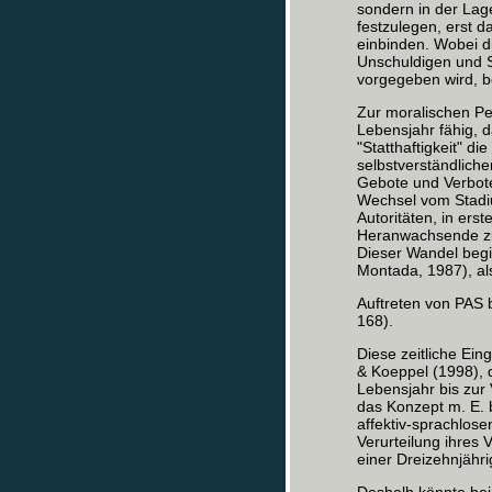
sondern in der Lage
festzulegen, erst d
einbinden. Wobei die
Unschuldigen und S
vorgegeben wird, be
Zur moralischen Pe
Lebensjahr fähig, d
"Statthaftigkeit" d
selbstverständlich
Gebote und Verbote
Wechsel vom Stadi
Autoritäten, in ers
Heranwachsende zun
Dieser Wandel begi
Montada, 1987), als
Auftreten von PAS b
168).
Diese zeitliche Ein
& Koeppel (1998), 
Lebensjahr bis zur V
das Konzept m. E. 
affektiv-sprachlos
Verurteilung ihres 
einer Dreizehnjähri