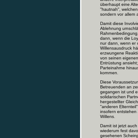
überhaupt eine Alte
"hautnah", welchen
sondern vor allem a
Damit diese Involv
Ablehnung umschlä
Rahmenbedingung, u
dann, wenn die Loy
nur dann, wenn er 
Willensausdruck hä
erzwungene Reaktio
von seinen eigene
Entrüstung ansieht
Parteinahme hinaus
kommen.
Diese Voraussetzu
Betreuenden an zent
gegangen ist und er
solidarischen Partn
hergestellter Gleich
"anderen Elternteil
insofern entstehen 
Willens.
Damit ist jetzt au
wiederum fest davo
gesehenen Scheinpa