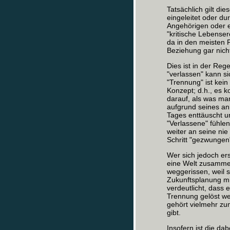
Tatsächlich gilt di
eingeleitet oder du
Angehörigen oder e
"kritische Lebenser
da in den meisten 
Beziehung gar nicht
Dies ist in der Reg
"verlassen" kann si
"Trennung" ist kein
Konzept; d.h., es 
darauf, als was man
aufgrund seines an
Tages enttäuscht un
"Verlassene" fühlen,
weiter an seine ni
Schritt "gezwungen
Wer sich jedoch ers
eine Welt zusammen
weggerissen, weil 
Zukunftsplanung mi
verdeutlicht, dass 
Trennung gelöst we
gehört vielmehr z
gibt.
Insofern ist die dab