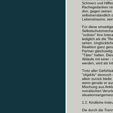
Schmerz und Hilflo
Rachegedanken reic
den, gegen seinen 
selbstverständlich 
Lebenstraums, sein
Für diese einseitig
Selbstschutzmecha
"ordnen" ihre Inter
lediglich als die "
sehen. Unglückliche
Reaktion ganz gena
Partner gleichzeiti
"Täter" halten. Di
Abläufe mit einer -
werden, wird als In
Trotz aller Gefühl
"objektiv" dennoch
allein zurück bleibt
wenn gerade er aus
Mischung aus Ankl
moralischen Verurt
situationsangemess
1.2. Kindliche Inst
Die durch die Tren