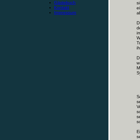
Gästebuch
s
Kontakt
e
Impressum
a
D
d
i
W
T
i
D
w
M
S
S
s
V
s
s
s
E
s