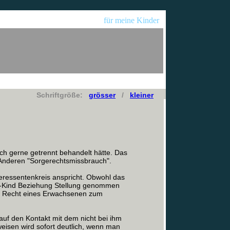
für meine Kinder
Schriftgröße:
grösser
/
kleiner
ch gerne getrennt behandelt hätte. Das
 Anderen "Sorgerechtsmissbrauch".
teressentenkreis anspricht. Obwohl das
n-Kind Beziehung Stellung genommen
as Recht eines Erwachsenen zum
auf den Kontakt mit dem nicht bei ihm
eisen wird sofort deutlich, wenn man