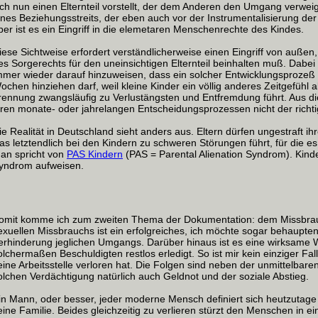
ich nun einen Elternteil vorstellt, der dem Anderen den Umgang verweige
ines Beziehungsstreits, der eben auch vor der Instrumentalisierung der 
ber ist es ein Eingriff in die elemetaren Menschenrechte des Kindes.
iese Sichtweise erfordert verständlicherweise einen Eingriff von außen
es Sorgerechts für den uneinsichtigen Elternteil beinhalten muß. Dabe
mmer wieder darauf hinzuweisen, dass ein solcher Entwicklungsprozeß 
ochen hinziehen darf, weil kleine Kinder ein völlig anderes Zeitgefühl
rennung zwangsläufig zu Verlustängsten und Entfremdung führt. Aus d
hren monate- oder jahrelangen Entscheidungsprozessen nicht der richti
ie Realität in Deutschland sieht anders aus. Eltern dürfen ungestraft ih
as letztendlich bei den Kindern zu schweren Störungen führt, für die e
an spricht von
PAS Kindern
(PAS = Parental Alienation Syndrom). Kinde
yndrom aufweisen.
omit komme ich zum zweiten Thema der Dokumentation: dem Missbrauc
exuellen Missbrauchs ist ein erfolgreiches, ich möchte sogar behaupten,
erhinderung jeglichen Umgangs. Darüber hinaus ist es eine wirksame W
olchermaßen Beschuldigten restlos erledigt. So ist mir kein einziger Fa
eine Arbeitsstelle verloren hat. Die Folgen sind neben der unmittelbar
olchen Verdächtigung natürlich auch Geldnot und der soziale Abstieg.
in Mann, oder besser, jeder moderne Mensch definiert sich heutzutage
eine Familie. Beides gleichzeitig zu verlieren stürzt den Menschen in ei