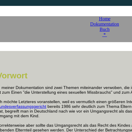
Home
Dokumentation
Buch
*
Vorwort
n meiner Dokumentation sind zwei Themen miteinander verwoben, die i
st zum Einen "die Unterstellung eines sexuellen Missbrauchs" und zum
ch möchte Letzteres voranstellen, weil es vermutlich einen größeren In
undesverfassungsgericht
bereits 1986 sehr deutlich zum Thema Elter
at, begreift man in Deutschland nach wie vor ein Umgangsrecht als d
mgang mit dem Kind.
orrekterweise aber sollte das Umgangsrecht als das Recht des Kindes 
ebenden Elternteil gesehen werden. Der Unterschied der Betrachtungsw