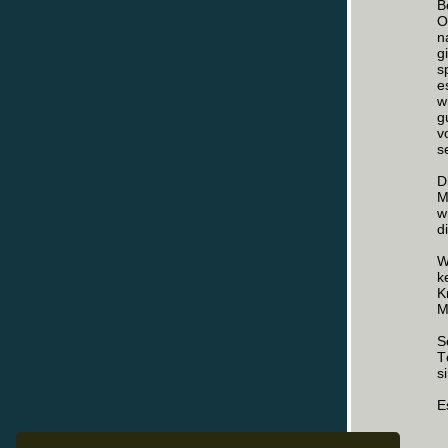
B
O
n
g
s
e
w
g
v
s
D
M
w
d
W
k
K
M
S
T
s
E