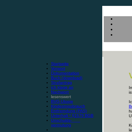
Startseite
Vorwort
Dokumentation
Buch (download)
Strafantrag
ich klage an
I
Nachwort
i
lesenswert
BVG-Utopie
I
Kindesmissbrauch
B
Entfremdung (PAS)
h
Unterhalt * §1579 BGB
U
Unschulds-
vermutung
K
l