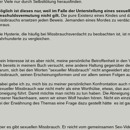
er Viele nur durch Selbsttötung herausfinden.
öglich ist dieses nur, weil im Falle der Unterstellung eines sexue
nschuldsvermutung nicht gilt.
Die pure Existenz eines Kindes und da
issbrauchs ersetzen jeden Beweis. Jemanden eines Mordes zu verdäch
oraus.
ie Hysterie, die häufig bei Missbrauchsverdacht zu beobachten ist, ist 
ahrhunderte zu vergleichen.
ein Interesse ist es aber nicht, meine persönliche Betroffenheit in den
ch bereits in meinem Buch versucht, eine andere Haltung gegenüber
arum, sich bei den Worten "sexueller Missbrauch" nicht angewidert a
issbrauch, seinen Erscheinungsformen und vor allem seinen Folgen a
abei gebe ich zu, mich bis zu meiner persönlichen Konfrontation auc
exueller Missbrauch war nicht mehr als eine Worthülse, etwas, das auch
bneigung führt. Damit möchte man nichts zu tun haben. Die Abneigung is
nserer Nackenhaare, wenn wir einen Wolf heulen hören. Nicht ein einzi
ei der Erwähnung des Themas eine Frage dazu gestellt hätte  es ist gan
ber es gibt sexuellen Missbrauch. Er reicht vom gemeinsamen Sex-Vid