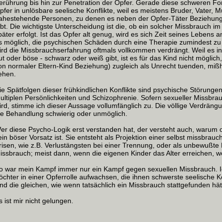
erührung bis hin zur Penetration der Opfer. Gerade diese schweren F
pfer in unlösbare seelische Konflikte, weil es meistens Bruder, Vater, M
ahestehende Personen, zu denen es neben der Opfer-Täter Beziehung
ibt. Die wichtigste Unterscheidung ist die, ob ein solcher Missbrauch im
päter erfolgt. Ist das Opfer alt genug, wird es sich Zeit seines Lebens
s möglich, die psychischen Schäden durch eine Therapie zumindest zu 
ird die Missbrauchserfahrung oftmals vollkommen verdrängt. Weil es in
ut oder böse - schwarz oder weiß gibt, ist es für das Kind nicht möglich, 
on normaler Eltern-Kind Beziehung) zugleich als Unrecht tuenden, m
ehen.
ie Spätfolgen dieser frühkindlichen Konflikte sind psychische Störunge
ultiplen Persönlichkeiten und Schizophrenie. Sofern sexueller Missbr
ird, stimme ich dieser Aussage vollumfänglich zu. Die völlige Verdrän
ie Behandlung schwierig oder unmöglich.
er diese Psycho-Logik erst verstanden hat, der versteht auch, warum 
ein böser Vorsatz ist. Sie entsteht als Projektion einer selbst missbrau
risen, wie z.B. Verlustängsten bei einer Trennung, oder als unbewußt
issbrauch; meist dann, wenn die eigenen Kinder das Alter erreichen, 
o war mein Kampf immer nur ein Kampf gegen sexuellen Missbrauch. Ic
öchter in einer Opferrolle aufwachsen, die ihnen schwerste seelische Ko
ind die gleichen, wie wenn tatsächlich ein Missbrauch stattgefunden hät
s ist mir nicht gelungen.