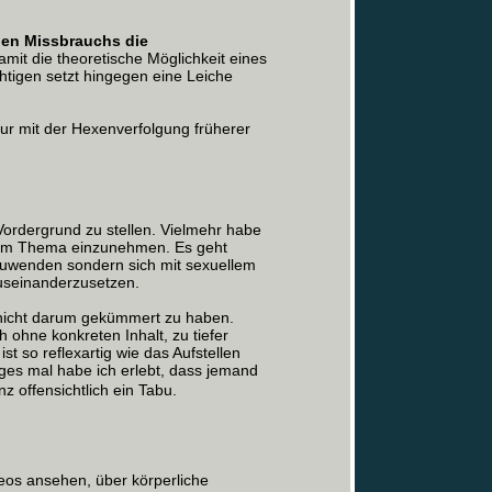
llen Missbrauchs die
mit die theoretische Möglichkeit eines
tigen setzt hingegen eine Leiche
nur mit der Hexenverfolgung früherer
 Vordergrund zu stellen. Vielmehr habe
 dem Thema einzunehmen. Es geht
bzuwenden sondern sich mit sexuellem
useinanderzusetzen.
h nicht darum gekümmert zu haben.
 ohne konkreten Inhalt, zu tiefer
t so reflexartig wie das Aufstellen
ges mal habe ich erlebt, dass jemand
z offensichtlich ein Tabu.
eos ansehen, über körperliche