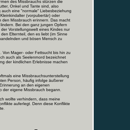
ormen des Missbrauchs stürzen die
utter, Onkel und Tante sind, also
 auch eine "normale" Liebesbeziehung
 Kleinkindalter (vorpubertär) oder
 an den Missbrauch erinnern. Das macht
lindern. Bei den ganz jungen Opfern
 der Vorstellungswelt eines Kindes nur
den Elternteil, den es liebt (im Sinne
ißhandelnden und bösen Mensch zu
n. Von Mager- oder Fettsucht bis hin zu
auch auch als Seelenmord bezeichnet
gung der kindlichen Erlebnisse machen
oftmals eine Missbrauchsunterstellung
chten Person, häufig infolge äußerer
e Erinnerung an den eigenen
wo der eigene Missbrauch begann.
h wollte verhindern, dass meine
nflikte auferlegt. Denn diese Konflikte
te.