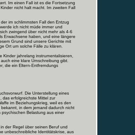
rt. Im einen Fall ist es die Fortsetzung
Kinder nicht halt macht. Im zweiten Fall
, der im schlimmsten Fall den Entzug
i werde ich nicht müde immer und
sich zwingend über nicht mehr als 4-6
 als Erwachsene haben, und eine längere
iesem Grund sind unsere Gerichte mit
ge Ort um solche Fälle zu klären.
re Kinder jahrelang instrumentalisieren,
s auch eine klare Umschreibung gibt.
r, die ein Eltern-Entfremdungs
hsvorwurf. Die Unterstellung eines
 das erfolgreichste Mittel zur
affe im Beziehungskrieg, weil es den
ll bekannt, in dem jemand dadurch nicht
en psychischen Belastung aus einer
 in der Regel über seinen Beruf und
ne unbeschreibliche Identitätskrise, aus