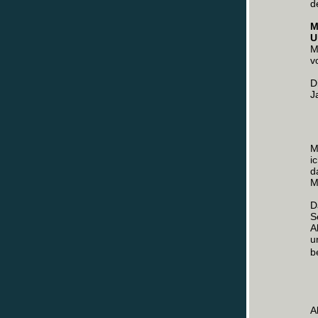
d
M
U
M
v
D
J
M
i
d
M
D
S
A
u
b
A