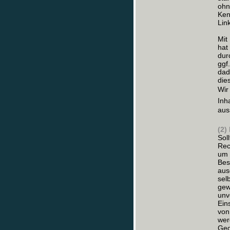
ohn
Ken
Lin
Mit
hat
dur
ggf
dad
die
Wi
Inh
aus
(2)
Sol
Rec
um 
Bes
aus
sel
gew
unv
Ein
von
wer
Geg