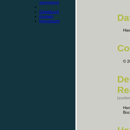
vermutung
Gästebuch
Da
Kontakt
Impressum
Hie
Co
© 2
De
Re
(zudem
Hem
Bo