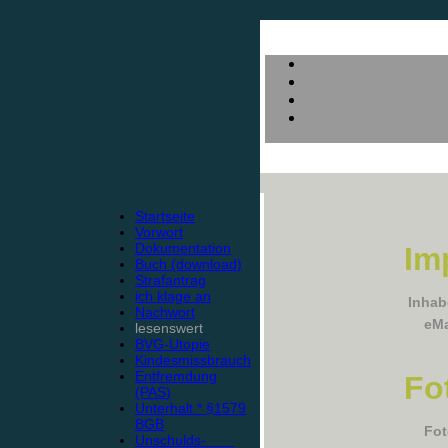
Startseite
Vorwort
Dokumentation
Im
Buch (download)
Strafantrag
ich klage an
Inhab
Nachwort
eMa
lesenswert
BVG-Utopie
Kindesmissbrauch
Entfremdung
Fo
(PAS)
Unterhalt * §1579
BGB
Fot
Unschulds-