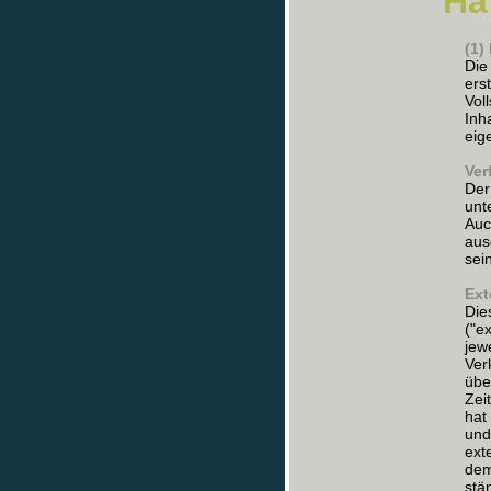
Ha
(1)
Die
ers
Voll
Inh
eig
Ver
Der
unt
Auc
aus
sei
Ext
Die
("e
jew
Ver
übe
Zei
hat
und
ext
dem
stä