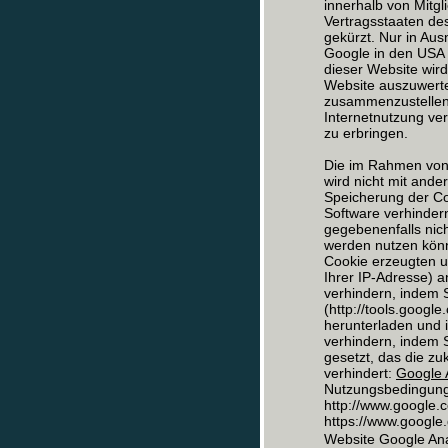
innerhalb von Mitg
Vertragsstaaten d
gekürzt. Nur in Aus
Google in den USA 
dieser Website wir
Website auszuwerte
zusammenzustellen
Internetnutzung ve
zu erbringen.
Die im Rahmen von 
wird nicht mit and
Speicherung der Co
Software verhindern
gegebenenfalls nich
werden nutzen könn
Cookie erzeugten u
Ihrer IP-Adresse) 
verhindern, indem 
(http://tools.goog
herunterladen und i
verhindern, indem S
gesetzt, das die z
verhindert:
Google A
Nutzungsbedingunge
http://www.google.c
https://www.google.d
Website Google Ana