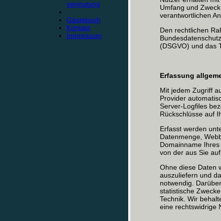
vermutung
Umfang und Zweck 
verantwortlichen A
Gästebuch
Kontakt
Den rechtlichen Ra
Impressum
Bundesdatenschutz
(DSGVO) und das T
Erfassung allgeme
Mit jedem Zugriff 
Provider automatisc
Server-Logfiles bez
Rückschlüsse auf I
Erfasst werden unt
Datenmenge, Webbr
Domainname Ihres I
von der aus Sie au
Ohne diese Daten wä
auszuliefern und da
notwendig. Darüber
statistische Zwecke
Technik. Wir behalt
eine rechtswidrige 