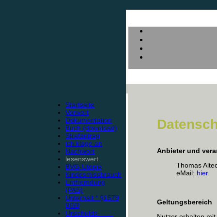
Startseite
Vorwort
Dokumentation
Datensch
Buch (download)
Strafantrag
ich klage an
Anbieter und vera
Nachwort
lesenswert
Thomas Alte
BVG-Utopie
eMail:
hier
Kindesmissbrauch
Entfremdung
(PAS)
Unterhalt * §1579
Geltungsbereich
BGB
Unschulds-
Nutzer erhalten mit