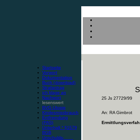
Startseite
Vorwort
Dokumentation
Buch (download)
Strafantrag
S
ich klage an
Nachwort
25 Js 27729/99
lesenswert
BVG-Utopie
Kindesmissbrauch
An: RA Gimbrot
Entfremdung
(PAS)
Ermittlungsverfah
Unterhalt * §1579
BGB
Unschulds-