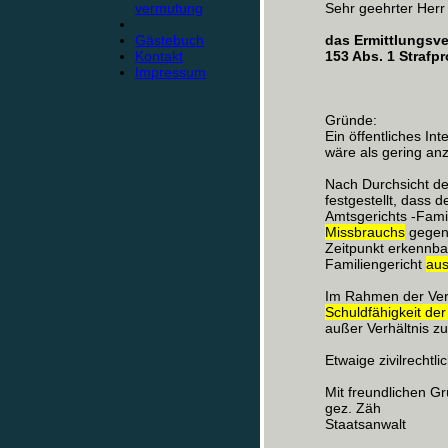
vermutung
Sehr geehrter Herr
Gästebuch
das Ermittlungsv
Kontakt
153 Abs. 1 Strafp
Impressum
Gründe:
Ein öffentliches In
wäre als gering an
Nach Durchsicht de
festgestellt, dass 
Amtsgerichts -Fami
Missbrauchs
gegen 
Zeitpunkt erkennbar
Familiengericht
au
Im Rahmen der Ver
Schuldfähigkeit der
außer Verhältnis z
Etwaige zivilrechtl
Mit freundlichen G
gez. Zäh
Staatsanwalt