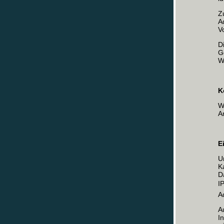
Z
A
V
D
G
W
K
W
A
E
U
K
D
I
A
A
I