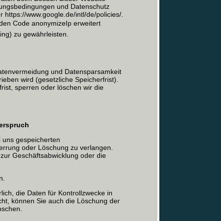
zungsbedingungen und Datenschutz
 https://www.google.de/intl/de/policies/.
den Code anonymizeIp erweitert
ng) zu gewährleisten.
atenvermeidung und Datensparsamkeit
ieben wird (gesetzliche Speicherfrist).
ist, sperren oder löschen wir die
derspruch
ei uns gespeicherten
errung oder Löschung zu verlangen.
zur Geschäftsabwicklung oder die
n.
lich, die Daten für Kontrollzwecke in
licht, können Sie auch die Löschung der
nschen.