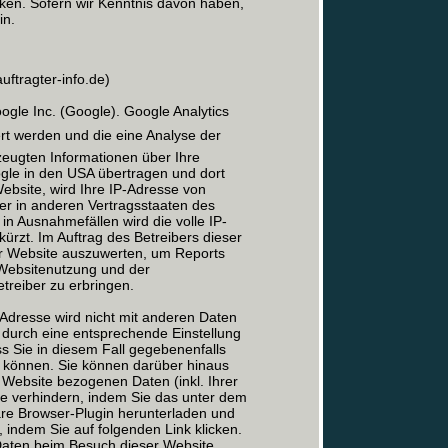
cken. Sofern wir Kenntnis davon haben,
in.
ftragter-info.de)
le Inc. (Google). Google Analytics
ert werden und die eine Analyse der
eugten Informationen über Ihre
gle in den USA übertragen und dort
Website, wird Ihre IP-Adresse von
er in anderen Vertragsstaaten des
n Ausnahmefällen wird die volle IP-
rzt. Im Auftrag des Betreibers dieser
er Website auszuwerten, um Reports
 Websitenutzung und der
reiber zu erbringen.
Adresse wird nicht mit anderen Daten
durch eine entsprechende Einstellung
ss Sie in diesem Fall gegebenenfalls
n können. Sie können darüber hinaus
 Website bezogenen Daten (inkl. Ihrer
le verhindern, indem Sie das unter dem
are Browser-Plugin herunterladen und
, indem Sie auf folgenden Link klicken.
 Daten beim Besuch dieser Website