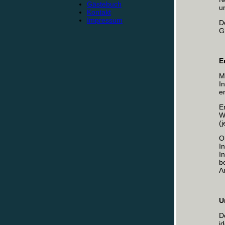
Gästebuch
u
Kontakt
Impressum
D
G
E
M
I
e
E
W
(
O
I
I
b
A
U
D
i