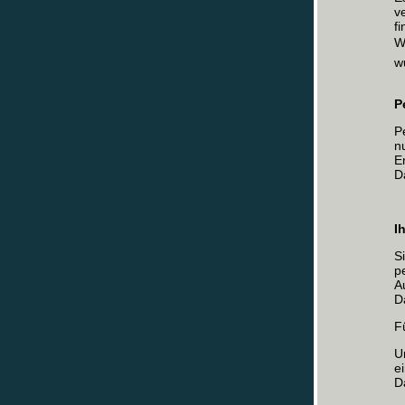
v
f
W
w
P
P
n
E
D
I
S
p
A
D
F
U
e
D