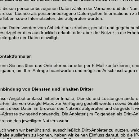
u diesen personenbezogenen Daten zählen der Vorname und der Name,
dresse. Ebenso als personenbezogene Daten gelten Informationen zu H
orlieben sowie Internetseiten, die aufgerufen wurden.
iese Daten werden vom Anbieter nur erhoben, genutzt und gegebenenfa
esetzgeber dies ausdrücklich erlaubt oder aber der Nutzer in die Erh
eitergabe der Daten einwilligt.
ontaktformular
enn Sie uns über das Onlineformular oder per E-Mail kontaktieren, sp
ngaben, um Ihre Anfrage beantworten und mögliche Anschlussfragen st
inbindung von Diensten und Inhalten Dritter
nser Angebot umfasst mitunter Inhalte, Dienste und Leistungen anderer
arten, die von Google-Maps zur Verfügung gestellt werden sowie Grafi
amit diese Daten im Browser des Nutzers aufgerufen und dargestellt we
P-Adresse zwingend notwendig. Die Anbieter (im Folgenden als Dritt-An
dresse des jeweiligen Nutzers wahr.
uch wenn wir bemüht sind, ausschließlich Dritt-Anbieter zu nutzen, we
nhalte ausliefern zu können, haben wir keinen Einfluss darauf, ob die 