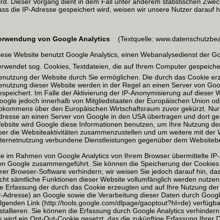
ird. Dieser Vorgang dient in dem Fall unter anderem statistischen Zwe
ass die IP-Adresse gespeichert wird, weisen wir unsere Nutzer darauf h
erwendung von Google Analytics
(Textquelle: www.datenschutzbeau
iese Website benutzt Google Analytics, einen Webanalysedienst der Goog
erwendet sog. Cookies, Textdateien, die auf Ihrem Computer gespeich
enutzung der Website durch Sie ermöglichen. Die durch das Cookie erz
enutzung dieser Website werden in der Regel an einen Server von Goo
espeichert. Im Falle der Aktivierung der IP-Anonymisierung auf dieser 
oogle jedoch innerhalb von Mitgliedstaaten der Europäischen Union od
bkommens über den Europäischen Wirtschaftsraum zuvor gekürzt. Nur i
dresse an einen Server von Google in den USA übertragen und dort gekü
ebsite wird Google diese Informationen benutzen, um Ihre Nutzung d
ber die Websiteaktivitäten zusammenzustellen und um weitere mit der
nternetnutzung verbundene Dienstleistungen gegenüber dem Websitebet
ie im Rahmen von Google Analytics von Ihrem Browser übermittelte IP-
on Google zusammengeführt. Sie können die Speicherung der Cookies 
hrer Browser-Software verhindern; wir weisen Sie jedoch darauf hin, da
icht sämtliche Funktionen dieser Website vollumfänglich werden nutze
ie Erfassung der durch das Cookie erzeugten und auf Ihre Nutzung der
P-Adresse) an Google sowie die Verarbeitung dieser Daten durch Goog
olgenden Link (http://tools.google.com/dlpage/gaoptout?hl=de) verfügb
nstallieren. Sie können die Erfassung durch Google Analytics verhindern
s wird ein Opt-Out-Cookie gesetzt, das die zukünftige Erfassung Ihrer