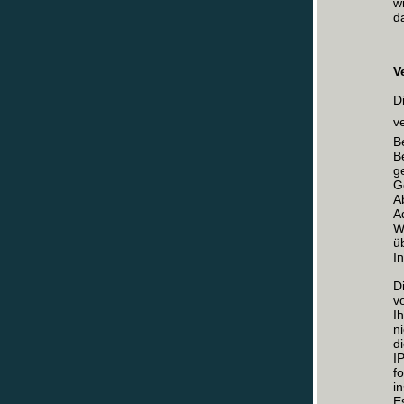
w
d
V
D
v
B
B
g
G
A
A
W
ü
I
D
v
I
n
d
I
f
i
E