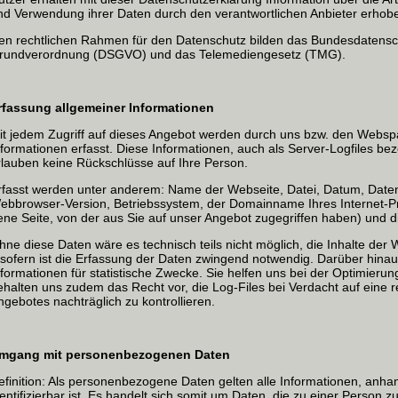
nd Verwendung ihrer Daten durch den verantwortlichen Anbieter erho
en rechtlichen Rahmen für den Datenschutz bilden das Bundesdatensc
rundverordnung (DSGVO) und das Telemediengesetz (TMG).
rfassung allgemeiner Informationen
it jedem Zugriff auf dieses Angebot werden durch uns bzw. den Websp
nformationen erfasst. Diese Informationen, auch als Server-Logfiles be
rlauben keine Rückschlüsse auf Ihre Person.
rfasst werden unter anderem: Name der Webseite, Datei, Datum, Da
ebbrowser-Version, Betriebssystem, der Domainname Ihres Internet-P
jene Seite, von der aus Sie auf unser Angebot zugegriffen haben) und d
hne diese Daten wäre es technisch teils nicht möglich, die Inhalte der 
nsofern ist die Erfassung der Daten zwingend notwendig. Darüber hin
nformationen für statistische Zwecke. Sie helfen uns bei der Optimieru
ehalten uns zudem das Recht vor, die Log-Files bei Verdacht auf eine 
ngebotes nachträglich zu kontrollieren.
mgang mit personenbezogenen Daten
efinition: Als personenbezogene Daten gelten alle Informationen, anha
dentifizierbar ist. Es handelt sich somit um Daten, die zu einer Person 