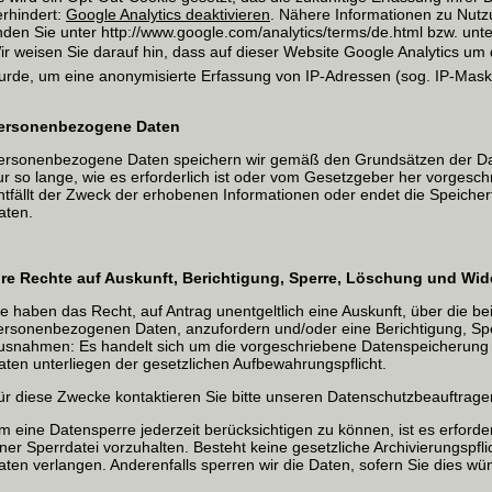
erhindert:
Google Analytics deaktivieren
. Nähere Informationen zu Nut
inden Sie unter http://www.google.com/analytics/terms/de.html bzw. unter
ir weisen Sie darauf hin, dass auf dieser Website Google Analytics um 
urde, um eine anonymisierte Erfassung von IP-Adressen (sog. IP-Maski
ersonenbezogene Daten
ersonenbezogene Daten speichern wir gemäß den Grundsätzen der D
ur so lange, wie es erforderlich ist oder vom Gesetzgeber her vorgeschr
ntfällt der Zweck der erhobenen Informationen oder endet die Speicherfr
aten.
hre Rechte auf Auskunft, Berichtigung, Sperre, Löschung und Wi
ie haben das Recht, auf Antrag unentgeltlich eine Auskunft, über die b
ersonenbezogenen Daten, anzufordern und/oder eine Berichtigung, Sp
usnahmen: Es handelt sich um die vorgeschriebene Datenspeicherung 
aten unterliegen der gesetzlichen Aufbewahrungspflicht.
ür diese Zwecke kontaktieren Sie bitte unseren Datenschutzbeauftrage
m eine Datensperre jederzeit berücksichtigen zu können, ist es erforder
iner Sperrdatei vorzuhalten. Besteht keine gesetzliche Archivierungspf
aten verlangen. Anderenfalls sperren wir die Daten, sofern Sie dies wü