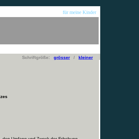
für meine Kinder
Schriftgröße:
grösser
/
kleiner
tzes
Art, den Umfang und Zweck der Erhebung