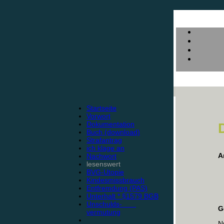
Startseite
Vorwort
Dokumentation
Buch (download)
Strafantrag
ich klage an
A
Nachwort
lesenswert
BVG-Utopie
Kindesmissbrauch
Entfremdung (PAS)
Unterhalt * §1579 BGB
Unschulds-
G
vermutung
N