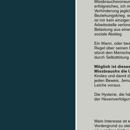
Missbrauchsvorwurf.
erfolgreiches, ich 
Verhinderung jegli
Beziehungskrieg, w
ist mir kein einzig
Arbeitsstelle verlo
Belastung aus eine
soziale Abstieg.
Ein Mann, oder bes
Regel über seinen B
stürzt den Menschen
durch Selbsttötung
Möglich ist dieses
Missbrauchs die 
Kindes und damit d
jeden Beweis. Jema
Leiche voraus.
Die Hysterie, die h
der Hexenverfolgun
Mein Interesse ist 
Vordergrund zu ste