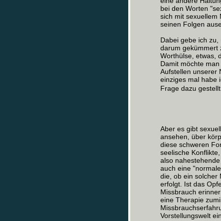
eine andere Haltu
bei den Worten "se
sich mit sexuellem
seinen Folgen aus
Dabei gebe ich zu, 
darum gekümmert zu
Worthülse, etwas, d
Damit möchte man ni
Aufstellen unserer
einziges mal habe 
Frage dazu gestellt 
Aber es gibt sexue
ansehen, über körp
diese schweren For
seelische Konflikte
also nahestehende
auch eine "normale"
die, ob ein solcher
erfolgt. Ist das Op
Missbrauch erinner
eine Therapie zumi
Missbrauchserfahru
Vorstellungswelt ei