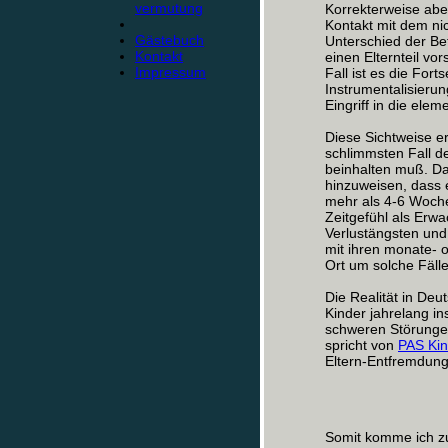
vermutung
Korrekterweise abe
Kontakt mit dem ni
Gästebuch
Unterschied der Be
Kontakt
einen Elternteil vo
Impressum
Fall ist es die For
Instrumentalisierun
Eingriff in die el
Diese Sichtweise er
schlimmsten Fall de
beinhalten muß. Da
hinzuweisen, dass 
mehr als 4-6 Wochen
Zeitgefühl als Erw
Verlustängsten und
mit ihren monate- 
Ort um solche Fälle
Die Realität in Deu
Kinder jahrelang in
schweren Störungen
spricht von
PAS Ki
Eltern-Entfremdun
Somit komme ich z