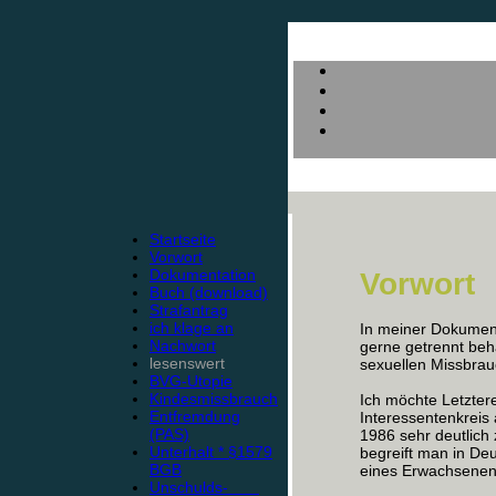
Startseite
Vorwort
Dokumentation
Vorwort
Buch (download)
Strafantrag
ich klage an
In meiner Dokument
Nachwort
gerne getrennt beha
lesenswert
sexuellen Missbra
BVG-Utopie
Kindesmissbrauch
Ich möchte Letztere
Entfremdung
Interessentenkreis
(PAS)
1986 sehr deutlic
Unterhalt * §1579
begreift man in De
BGB
eines Erwachsene
Unschulds-