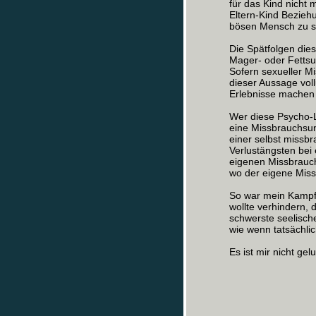
für das Kind nicht 
Eltern-Kind Bezieh
bösen Mensch zu s
Die Spätfolgen dies
Mager- oder Fettsuc
Sofern sexueller M
dieser Aussage voll
Erlebnisse machen 
Wer diese Psycho-L
eine Missbrauchsunt
einer selbst missbr
Verlustängsten bei
eigenen Missbrauch
wo der eigene Mis
So war mein Kampf
wollte verhindern, 
schwerste seelische
wie wenn tatsächlic
Es ist mir nicht gel