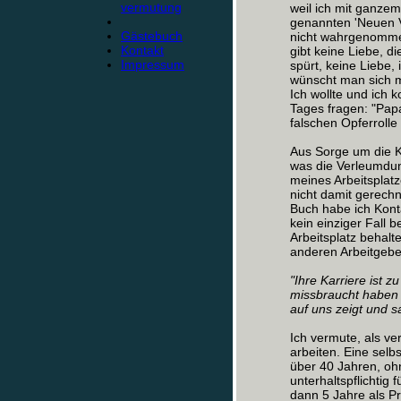
vermutung
weil ich mit ganze
genannten 'Neuen V
Gästebuch
nicht wahrgenommen
Kontakt
gibt keine Liebe, d
Impressum
spürt, keine Liebe, 
wünscht man sich m
Ich wollte und ich 
Tages fragen: "Papa
falschen Opferroll
Aus Sorge um die K
was die Verleumdung
meines Arbeitsplat
nicht damit gerechn
Buch habe ich Kont
kein einziger Fall
Arbeitsplatz behalte
anderen Arbeitgebe
"Ihre Karriere ist z
missbraucht haben 
auf uns zeigt und sa
Ich vermute, als ve
arbeiten. Eine selbs
über 40 Jahren, oh
unterhaltspflichtig 
dann 5 Jahre als P