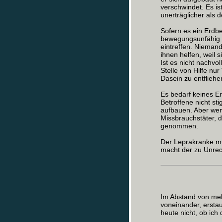
verschwindet. Es is
unerträglicher als d
Sofern es ein Erdb
bewegungsunfähig a
eintreffen. Nieman
ihnen helfen, weil s
Ist es nicht nachvo
Stelle von Hilfe nu
Dasein zu entfliehe
Es bedarf keines E
Betroffene nicht sti
aufbauen. Aber wenn
Missbrauchstäter, d
genommen.
Der Leprakranke mu
macht der zu Unrech
Im Abstand von meh
voneinander, erstau
heute nicht, ob ich