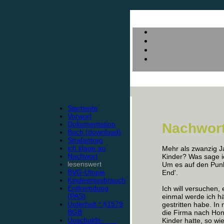
Startseite
Vorwort
Dokumentation
Nachwor
Buch (download)
Strafantrag
ich klage an
Mehr als zwanzig J
Nachwort
Kinder? Was sage i
lesenswert
Um es auf den Punkt
BVG-Utopie
End'.
Kindesmissbrauch
Entfremdung
Ich will versuchen,
(PAS)
einmal werde ich h
Unterhalt * §1579
gestritten habe. In
BGB
die Firma nach Hon
Unschulds-
Kinder hatte, so wie