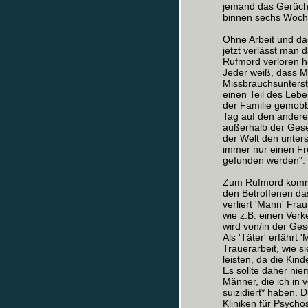
jemand das Gerücht 
binnen sechs Woch
Ohne Arbeit und da
jetzt verlässt man 
Rufmord verloren h
Jeder weiß, dass M
Missbrauchsunterste
einen Teil des Lebe
der Familie gemobb
Tag auf den andere
außerhalb der Gesel
der Welt den unters
immer nur einen Fr
gefunden werden".
Zum Rufmord kommt 
den Betroffenen das 
verliert 'Mann' Fra
wie z.B. einen Verk
wird von/in der Ges
Als 'Täter' erfährt 
Trauerarbeit, wie s
leisten, da die Kind
Es sollte daher ni
Männer, die ich in v
suizidiert* haben.
Kliniken für Psycho