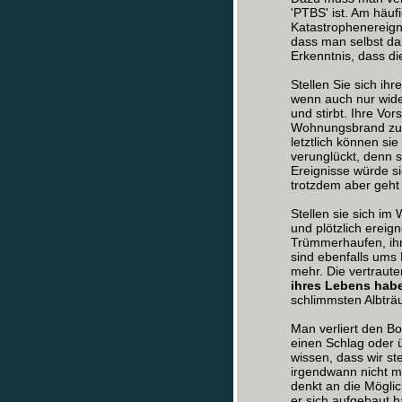
'PTBS' ist. Am häuf
Katastrophenereigni
dass man selbst da
Erkenntnis, dass die
Stellen Sie sich ihr
wenn auch nur wider
und stirbt. Ihre Vor
Wohnungsbrand zu 
letztlich können sie
verunglückt, denn s
Ereignisse würde s
trotzdem aber geht d
Stellen sie sich im
und plötzlich ereig
Trümmerhaufen, ihr
sind ebenfalls ums 
mehr. Die vertraut
ihres Lebens habe
schlimmsten Albträ
Man verliert den Bo
einen Schlag oder ü
wissen, dass wir st
irgendwann nicht m
denkt an die Möglic
er sich aufgebaut h