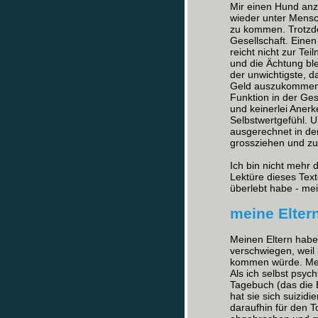
Mir einen Hund anz
wieder unter Mens
zu kommen. Trotzde
Gesellschaft. Einen
reicht nicht zur Te
und die Ächtung ble
der unwichtigste, 
Geld auszukommen. 
Funktion in der Ges
und keinerlei Aner
Selbstwertgefühl. 
ausgerechnet in de
grossziehen und zu
Ich bin nicht mehr d
Lektüre dieses Text
überlebt habe - mei
meine Elter
Meinen Eltern hab
verschwiegen, weil 
kommen würde. Mein
Als ich selbst psyc
Tagebuch (das die
hat sie sich suizidi
daraufhin für den T