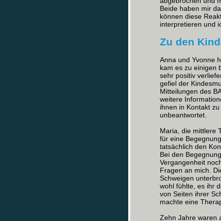
abgebrochen und mi
Beide haben mir da
können diese Reakt
interpretieren und 
Zu den Kind
Anna und Yvonne ha
kam es zu einigen 
sehr positiv verlie
gefiel der Kindesmut
Mitteilungen des B
weitere Informatio
ihnen in Kontakt zu
unbeantwortet.
Maria, die mittlere
für eine Begegnung
tatsächlich den Kon
Bei den Begegnunge
Vergangenheit noch
Fragen an mich. Di
Schweigen unterbroc
wohl fühlte, es ihr
von Seiten ihrer Sc
machte eine Therapi
Zehn Jahre waren a