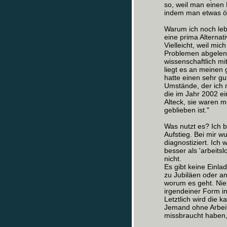
so, weil man einen
indem man etwas öff
Warum ich noch leb
eine prima Alternati
Vielleicht, weil mi
Problemen abgelenkt
wissenschaftlich m
liegt es an meinen 
hatte einen sehr gu
Umstände, der ich 
die im Jahr 2002 e
Alteck, sie waren m
geblieben ist."
Was nutzt es? Ich b
Aufstieg. Bei mir 
diagnostiziert. Ich
besser als 'arbeits
nicht.
Es gibt keine Einlad
zu Jubiläen oder an
worum es geht. Nie
irgendeiner Form i
Letztlich wird die 
Jemand ohne Arbeit,
missbraucht haben,