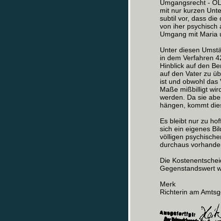
Umgangsrecht - OLG
mit nur kurzen Unt
subtil vor, dass di
von iher psychisch 
Umgang mit Maria u
Unter diesen Umstän
in dem Verfahren 
Hinblick auf den B
auf den Vater zu ü
ist und obwohl das
Maße mißbilligt wir
werden. Da sie aber
hängen, kommt dies f
Es bleibt nur zu ho
sich ein eigenes B
völligen psychische
durchaus vorhande
Die Kostenentschei
Gegenstandswert w
Merk
Richterin am Amtsg