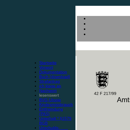
Startseite
Vorwort
Dokumentation
Buch (download)
Strafantrag
ich klage an
Nachwort
42 F 217/99
lesenswert
Amts
BVG-Utopie
Kindesmissbrauch
Entfremdung
(PAS)
Unterhalt * §1579
BGB
Unschulds-