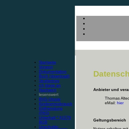
Startseite
Vorwort
Dokumentation
Datensch
Buch (download)
Strafantrag
ich klage an
Anbieter und vera
Nachwort
lesenswert
Thomas Alte
BVG-Utopie
eMail:
hier
Kindesmissbrauch
Entfremdung
(PAS)
Unterhalt * §1579
Geltungsbereich
BGB
Unschulds-
Nutzer erhalten mit