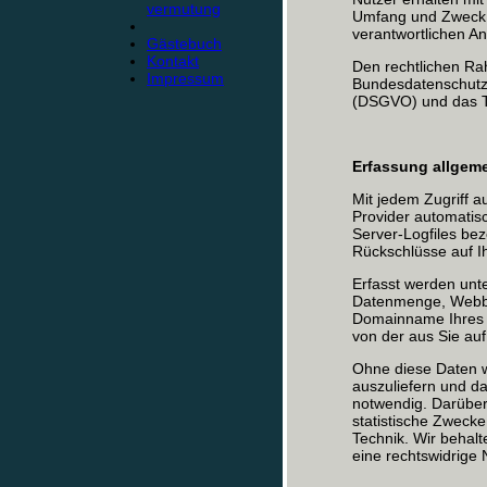
vermutung
Umfang und Zweck 
verantwortlichen A
Gästebuch
Kontakt
Den rechtlichen Ra
Impressum
Bundesdatenschutz
(DSGVO) und das T
Erfassung allgeme
Mit jedem Zugriff 
Provider automatisc
Server-Logfiles bez
Rückschlüsse auf I
Erfasst werden unt
Datenmenge, Webbr
Domainname Ihres I
von der aus Sie au
Ohne diese Daten wä
auszuliefern und da
notwendig. Darüber
statistische Zwecke
Technik. Wir behalt
eine rechtswidrige 