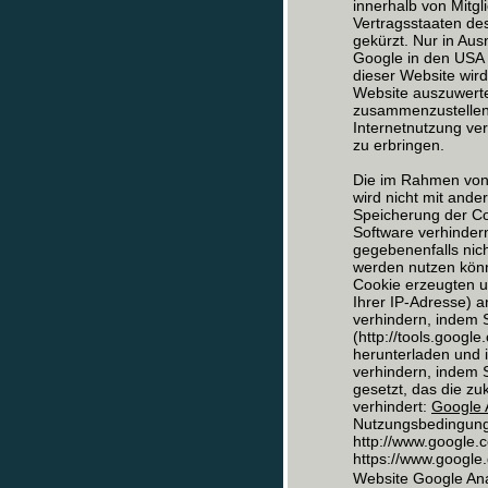
innerhalb von Mitg
Vertragsstaaten d
gekürzt. Nur in Aus
Google in den USA 
dieser Website wir
Website auszuwerte
zusammenzustellen
Internetnutzung ve
zu erbringen.
Die im Rahmen von 
wird nicht mit and
Speicherung der Co
Software verhindern
gegebenenfalls nich
werden nutzen könn
Cookie erzeugten u
Ihrer IP-Adresse) 
verhindern, indem 
(http://tools.goog
herunterladen und i
verhindern, indem S
gesetzt, das die z
verhindert:
Google A
Nutzungsbedingunge
http://www.google.c
https://www.google.d
Website Google Ana