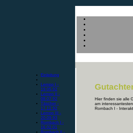
Einleitung
Lempp I -
Gutachte
19.05.92
Lempp II -
08.07.92
Hier finden sie alle
Täscher -
am interessantesten
17.12.92
Rombach I - Interak
Lempp III -
20.09.93
Rombach I -
16.02.01
Rombach II -