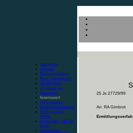
Startseite
Vorwort
Dokumentation
Buch (download)
Strafantrag
S
ich klage an
Nachwort
25 Js 27729/99
lesenswert
BVG-Utopie
Kindesmissbrauch
An: RA Gimbrot
Entfremdung
(PAS)
Ermittlungsverfah
Unterhalt * §1579
BGB
Unschulds-