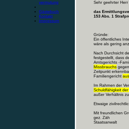
vermutung
Sehr geehrter Herr
Gästebuch
das Ermittlungsv
Kontakt
153 Abs. 1 Strafp
Impressum
Gründe:
Ein öffentliches In
wäre als gering an
Nach Durchsicht de
festgestellt, dass 
Amtsgerichts -Fami
Missbrauchs
gegen 
Zeitpunkt erkennbar
Familiengericht
au
Im Rahmen der Ver
Schuldfähigkeit der
außer Verhältnis z
Etwaige zivilrechtl
Mit freundlichen G
gez. Zäh
Staatsanwalt