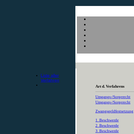
Liste aller
Verfahren
Art d. Verfahrens
Umgangs-/Sorgerecht
Umgangs-/Sorgerecht
Zwangsgeldfestsetzung
1. Beschwerde
2. Beschwerde
3. Beschwerde