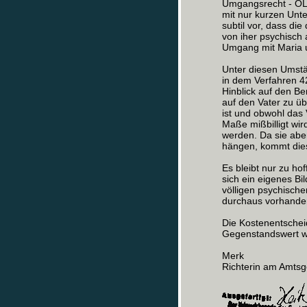
Umgangsrecht - OLG
mit nur kurzen Unt
subtil vor, dass di
von iher psychisch 
Umgang mit Maria u
Unter diesen Umstän
in dem Verfahren 
Hinblick auf den B
auf den Vater zu ü
ist und obwohl das
Maße mißbilligt wir
werden. Da sie aber
hängen, kommt dies f
Es bleibt nur zu ho
sich ein eigenes B
völligen psychische
durchaus vorhande
Die Kostenentschei
Gegenstandswert w
Merk
Richterin am Amtsg