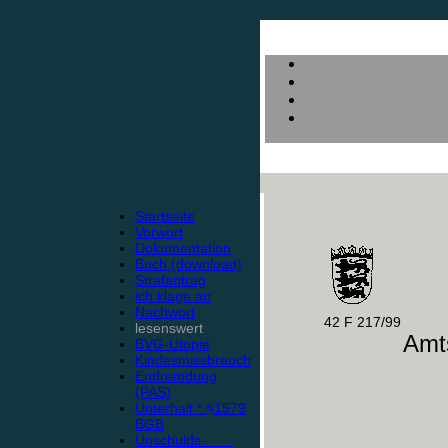
Startseite
Vorwort
Dokumentation
Buch (download)
Strafantrag
ich klage an
Nachwort
42 F 217/99
lesenswert
Amts
BVG-Utopie
Kindesmissbrauch
Entfremdung
(PAS)
Unterhalt * §1579
BGB
Unschulds-