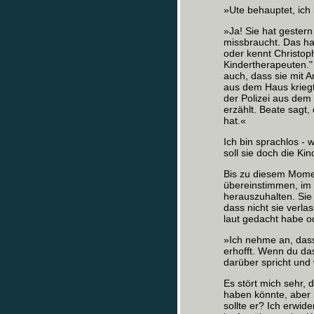
»Ute behauptet, ich
»Ja! Sie hat gester
missbraucht. Das ha
oder kennt Christop
Kindertherapeuten." 
auch, dass sie mit A
aus dem Haus kriegt;
der Polizei aus dem 
erzählt. Beate sagt,
hat.«
Ich bin sprachlos ‑ 
soll sie doch die Ki
Bis zu diesem Mome
übereinstimmen, im 
herauszuhalten. Sie
dass nicht sie verla
laut gedacht habe o
»Ich nehme an, dass
erhofft. Wenn du das
darüber spricht und 
Es stört mich sehr, 
haben könnte, aber m
sollte er? Ich erwid