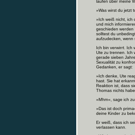
laufen über meine 
»Was wirst du jetzt 
»Ich weiß nicht, ich
und mich informiere
geschieden werden 
solltest du unbeding
aufzudecken, wenn so
Ich bin verwirrt. Ic
Ute zu trennen. Ich w
gerade sieben Jahre
Sexualität zu konfro
Gedanken, er sagt:
»Ich denke, Ute rea
hast. Sie hat erkann
Reaktion ist, dass s
Thomas nichts haben,
»Mhm«, sage ich z
»Das ist doch prima«
deine Kinder zu be
Er weiß, dass ich se
verlassen kann.