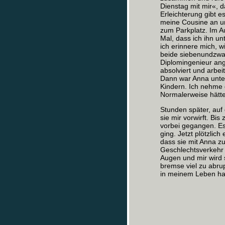
Dienstag mit mir«, d
Erleichterung gibt e
meine Cousine an un
zum Parkplatz. Im A
Mal, dass ich ihn u
ich erinnere mich, w
beide siebenundzwan
Diplomingenieur ang
absolviert und arbe
Dann war Anna unter
Kindern. Ich nehme 
Normalerweise hätte 
Stunden später, auf
sie mir vorwirft. B
vorbei gegangen. Es
ging. Jetzt plötzlic
dass sie mit Anna zu
Geschlechtsverkehr m
Augen und mir wird s
bremse viel zu abru
in meinem Leben hab