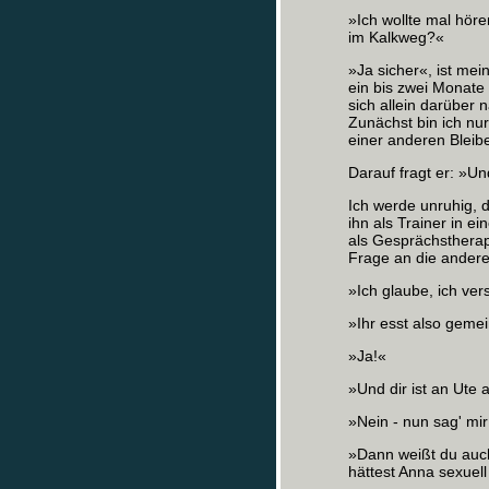
»Ich wollte mal hör
im Kalkweg?«
»Ja sicher«, ist me
ein bis zwei Monate
sich allein darüber 
Zunächst bin ich nu
einer anderen Blei
Darauf fragt er: »Un
Ich werde unruhig, d
ihn als Trainer in e
als Gesprächstherape
Frage an die andere
»Ich glaube, ich ver
»Ihr esst also geme
»Ja!«
»Und dir ist an Ute
»Nein ‑ nun sag' mir 
»Dann weißt du auch
hättest Anna sexuel