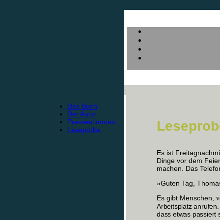
Das Buch
Der Autor
Pressestimmen
Leseprob
Leseprobe
Es ist Freitagnachmi
Dinge vor dem Feie
machen. Das Telefon 
»Guten Tag, Thomas,
Es gibt Menschen,
v
Arbeitsplatz anrufen
dass etwas passiert s