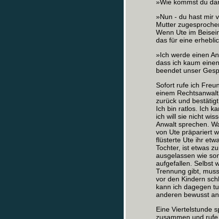
»Wie kommst du dara
»Nun ‑ du hast mir v
Mutter zugesproche
Wenn Ute im Beisein
das für eine erhebl
»Ich werde einen An
dass ich kaum einen
beendet unser Gesp
Sofort rufe ich Freu
einem Rechtsanwalt 
zurück und bestätigt
Ich bin ratlos. Ich
ich will sie nicht wi
Anwalt sprechen. Was
von Ute präpariert w
flüsterte Ute ihr et
Tochter, ist etwas z
ausgelassen wie son
aufgefallen. Selbst 
Trennung gibt, muss
vor den Kindern sch
kann ich dagegen tu
anderen bewusst ant
Eine Viertelstunde 
zusammen und rufe U