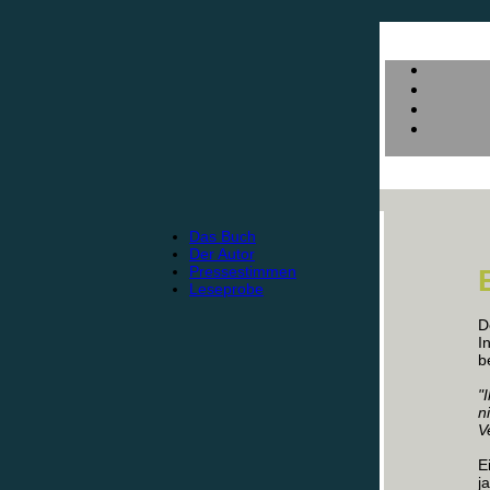
Das Buch
Der Autor
Pressestimmen
Leseprobe
D
I
b
"
n
Ve
E
j