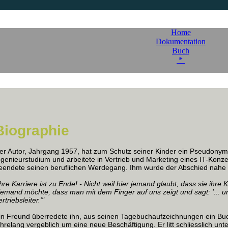
Home
Dokumentation
Buch
*
Biographie
er Autor, Jahrgang 1957, hat zum Schutz seiner Kinder ein Pseudonym 
ngenieurstudium und arbeitete in Vertrieb und Marketing eines IT-Kon
eendete seinen beruflichen Werdegang. Ihm wurde der Abschied nahe 
Ihre Karriere ist zu Ende! - Nicht weil hier jemand glaubt, dass sie ihr
iemand möchte, dass man mit dem Finger auf uns zeigt und sagt: '... u
rtriebsleiter.'"
in Freund überredete ihn, aus seinen Tagebuchaufzeichnungen ein B
ahrelang vergeblich um eine neue Beschäftigung. Er litt schliesslich un