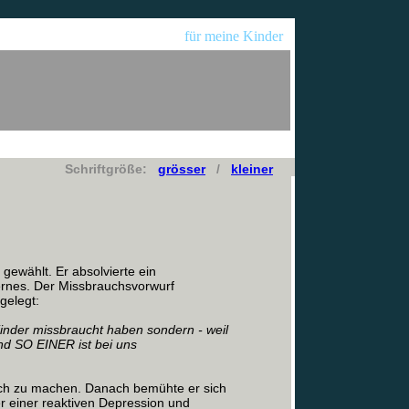
für meine Kinder
Schriftgröße:
grösser
/
kleiner
gewählt. Er absolvierte ein
zernes. Der Missbrauchsvorwurf
gelegt:
e Kinder missbraucht haben sondern - weil
nd SO EINER ist bei uns
uch zu machen. Danach bemühte er sich
ter einer reaktiven Depression und