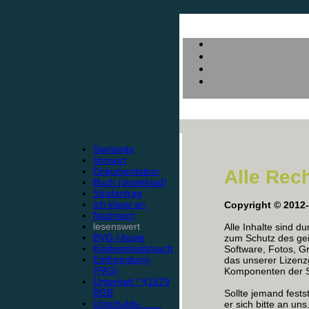
Startseite
Vorwort
Dokumentation
Alle Rec
Buch (download)
Strafantrag
ich klage an
Copyright © 2012
Nachwort
lesenswert
Alle Inhalte sind d
BVG-Utopie
zum Schutz des gei
Kindesmissbrauch
Software, Fotos, Gr
Entfremdung
das unserer Lizen
(PAS)
Komponenten der Se
Unterhalt * §1579
BGB
Sollte jemand fests
Unschulds-
er sich bitte an uns