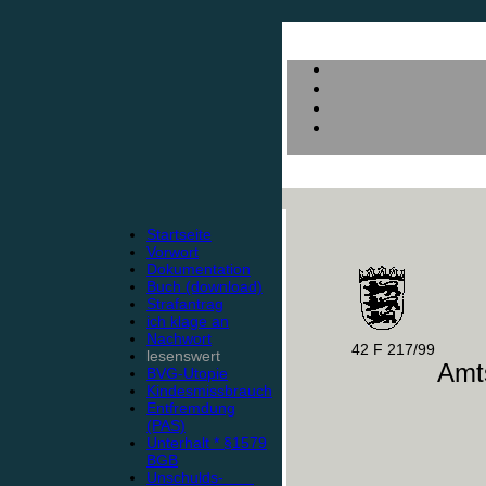
Startseite
Vorwort
Dokumentation
Buch (download)
Strafantrag
ich klage an
Nachwort
42 F 217/99
lesenswert
Amts
BVG-Utopie
Kindesmissbrauch
Entfremdung
(PAS)
Unterhalt * §1579
BGB
Unschulds-