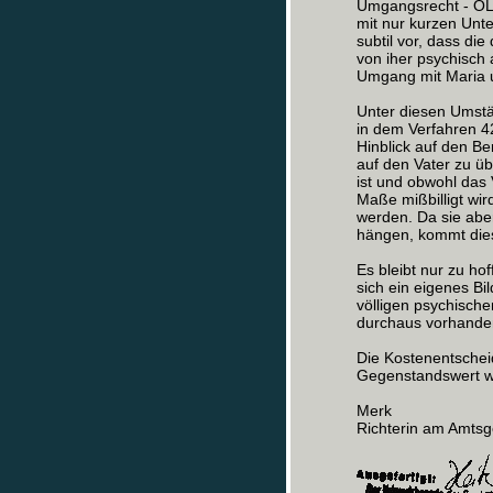
Umgangsrecht - OLG
mit nur kurzen Unt
subtil vor, dass di
von iher psychisch 
Umgang mit Maria u
Unter diesen Umstän
in dem Verfahren 
Hinblick auf den B
auf den Vater zu ü
ist und obwohl das
Maße mißbilligt wir
werden. Da sie aber
hängen, kommt dies f
Es bleibt nur zu ho
sich ein eigenes B
völligen psychische
durchaus vorhande
Die Kostenentschei
Gegenstandswert w
Merk
Richterin am Amtsg