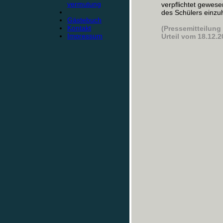
vermutung
verpflichtet gewes
des Schülers einzuho
Gästebuch
Kontakt
(Pressemitteilung
Impressum
Urteil vom 18.12.2