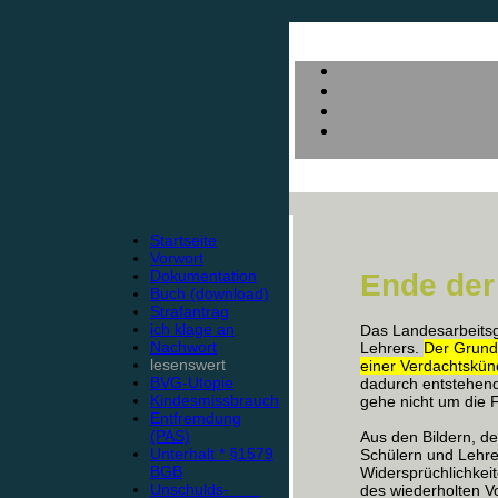
Startseite
Vorwort
Dokumentation
Ende der
Buch (download)
Strafantrag
ich klage an
Das Landesarbeitsg
Nachwort
Lehrers.
Der Grund
lesenswert
einer Verdachtskü
BVG-Utopie
dadurch entstehend
Kindesmissbrauch
gehe nicht um die 
Entfremdung
(PAS)
Aus den Bildern, d
Unterhalt * §1579
Schülern und Lehre
BGB
Widersprüchlichkeit
Unschulds-
des wiederholten Vo