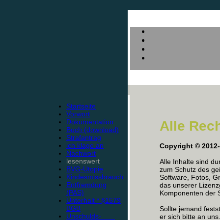
Startseite
Vorwort
Dokumentation
Alle Rec
Buch (download)
Strafantrag
ich klage an
Copyright © 2012
Nachwort
lesenswert
Alle Inhalte sind d
BVG-Utopie
zum Schutz des gei
Kindesmissbrauch
Software, Fotos, Gr
Entfremdung
das unserer Lizen
(PAS)
Komponenten der Se
Unterhalt * §1579
BGB
Sollte jemand fests
Unschulds-
er sich bitte an uns