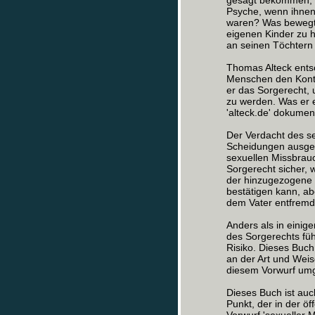
gesagt bekommen, da
Psyche, wenn ihnen 
waren? Was bewegt 
eigenen Kinder zu h
an seinen Töchtern 
Thomas Alteck entsc
Menschen den Kontak
er das Sorgerecht, u
zu werden. Was er e
'alteck.de' dokument
Der Verdacht des s
Scheidungen ausges
sexuellen Missbrauc
Sorgerecht sicher, 
der hinzugezogene 
bestätigen kann, ab
dem Vater entfremde
Anders als in eini
des Sorgerechts führ
Risiko. Dieses Buch 
an der Art und Weis
diesem Vorwurf umg
Dieses Buch ist auc
Punkt, der in der öf