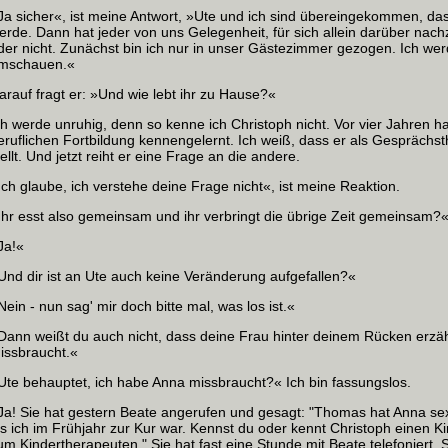
Ja sicher«, ist meine Antwort, »Ute und ich sind übereingekommen, das
erde. Dann hat jeder von uns Gelegenheit, für sich allein darüber nachz
der nicht. Zunächst bin ich nur in unser Gästezimmer gezogen. Ich wer
mschauen.«
arauf fragt er: »Und wie lebt ihr zu Hause?«
ch werde unruhig, denn so kenne ich Christoph nicht. Vor vier Jahren hab
eruflichen Fortbildung kennengelernt. Ich weiß, dass er als Gesprächs
tellt. Und jetzt reiht er eine Frage an die andere.
Ich glaube, ich verstehe deine Frage nicht«, ist meine Reaktion.
Ihr esst also gemeinsam und ihr verbringt die übrige Zeit gemeinsam?
Ja!«
Und dir ist an Ute auch keine Veränderung aufgefallen?«
Nein ‑ nun sag' mir doch bitte mal, was los ist.«
Dann weißt du auch nicht, dass deine Frau hinter deinem Rücken erzähl
issbraucht.«
Ute behauptet, ich habe Anna missbraucht?« Ich bin fassungslos.
Ja! Sie hat gestern Beate angerufen und gesagt: "Thomas hat Anna se
ls ich im Frühjahr zur Kur war. Kennst du oder kennt Christoph einen 
um Kindertherapeuten." Sie hat fast eine Stunde mit Beate telefoniert.