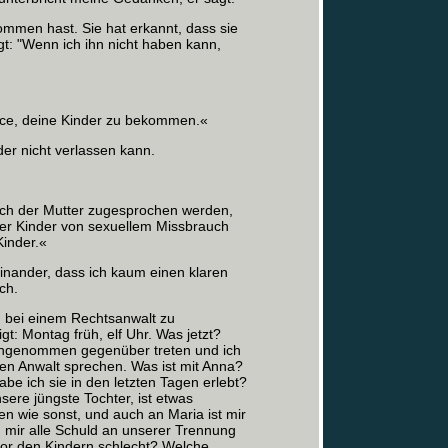
ommen hast. Sie hat erkannt, dass sie
agt: "Wenn ich ihn nicht haben kann,
ance, deine Kinder zu bekommen.«
der nicht verlassen kann.
zlich der Mutter zugesprochen werden,
er Kinder von sexuellem Missbrauch
Kinder.«
einander, dass ich kaum einen klaren
ch.
in bei einem Rechtsanwalt zu
gt: Montag früh, elf Uhr. Was jetzt?
oreingenommen gegenüber treten und ich
einen Anwalt sprechen. Was ist mit Anna?
abe ich sie in den letzten Tagen erlebt?
sere jüngste Tochter, ist etwas
en wie sonst, und auch an Maria ist mir
d mir alle Schuld an unserer Trennung
vor den Kindern schlecht? Welche