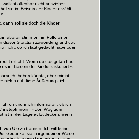
u wollest offenbar nicht ausziehen.
hat sie im Beisein der Kinder erzählt.
.«
, dann soll sie doch die Kinder
in übereinstimmen, im Falle einer
in dieser Situation Zuwendung und das
iß nicht, ob ich laut gedacht habe oder
recht erhofft. Wenn du das getan hast,
 es im Beisein der Kinder diskutiert.«
ssbraucht haben könnte, aber mir ist
ere nichts auf diese Äußerung ‑ ich
d fahren und mich informieren, ob ich
«Christoph meint: »Den Weg zum
ut ist in der Lage aufzudecken, wenn
h von Ute zu trennen. Ich will keine
 Der Gedanke, sie in irgendeiner Weise
 unterbricht meine Gedanken, er sagt: