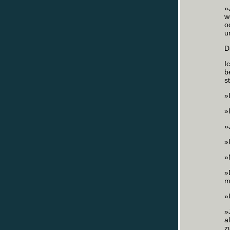
»
w
o
u
D
I
b
s
»
»
»
»
»
»
m
»
»
a
z