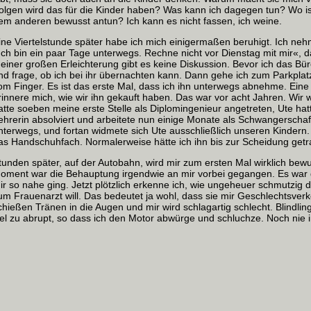
olgen wird das für die Kinder haben? Was kann ich dagegen tun? Wo ist
em anderen bewusst antun? Ich kann es nicht fassen, ich weine.
ine Viertelstunde später habe ich mich einigermaßen beruhigt. Ich n
Ich bin ein paar Tage unterwegs. Rechne nicht vor Dienstag mit mir«, da
einer großen Erleichterung gibt es keine Diskussion. Bevor ich das Bür
nd frage, ob ich bei ihr übernachten kann. Dann gehe ich zum Parkpla
om Finger. Es ist das erste Mal, dass ich ihn unterwegs abnehme. Eine 
rinnere mich, wie wir ihn gekauft haben. Das war vor acht Jahren. Wir
atte soeben meine erste Stelle als Diplomingenieur angetreten, Ute hat
ehrerin absolviert und arbeitete nun einige Monate als Schwangerscha
nterwegs, und fortan widmete sich Ute ausschließlich unseren Kindern.
as Handschuhfach. Normalerweise hätte ich ihn bis zur Scheidung getrage
tunden später, auf der Autobahn, wird mir zum ersten Mal wirklich bewus
oment war die Behauptung irgendwie an mir vorbei gegangen. Es war 
ir so nahe ging. Jetzt plötzlich erkenne ich, wie ungeheuer schmutzig da
um Frauenarzt will. Das bedeutet ja wohl, dass sie mir Geschlechtsverke
chießen Tränen in die Augen und mir wird schlagartig schlecht. Blindlin
iel zu abrupt, so dass ich den Motor abwürge und schluchze. Noch nie