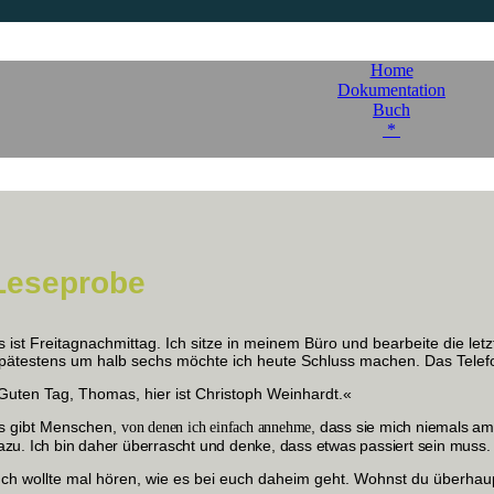
Home
Dokumentation
Buch
*
Leseprobe
s ist Freitagnachmittag. Ich sitze in meinem Büro und bearbeite die le
pätestens um halb sechs möchte ich heute Schluss machen. Das Telefon
Guten Tag, Thomas, hier ist Christoph Weinhardt.«
s gibt Menschen,
, dass sie mich niemals am
von denen ich einfach annehme
azu. Ich bin daher überrascht und denke, dass etwas passiert sein muss. E
Ich wollte mal hören, wie es bei euch daheim geht. Wohnst du überha