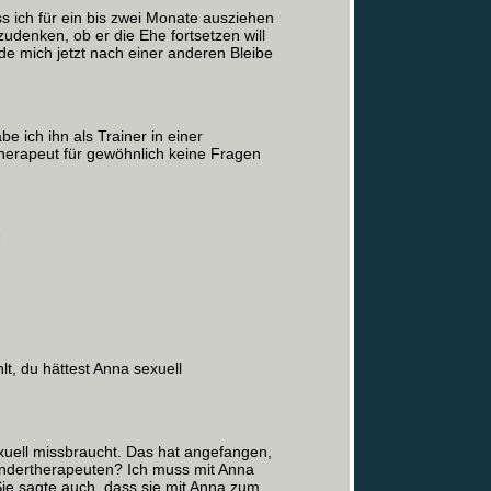
s ich für ein bis zwei Monate ausziehen
udenken, ob er die Ehe fortsetzen will
de mich jetzt nach einer anderen Bleibe
e ich ihn als Trainer in einer
therapeut für gewöhnlich keine Fragen
«
t, du hättest Anna sexuell
xuell missbraucht. Das hat angefangen,
Kindertherapeuten? Ich muss mit Anna
 Sie sagte auch, dass sie mit Anna zum