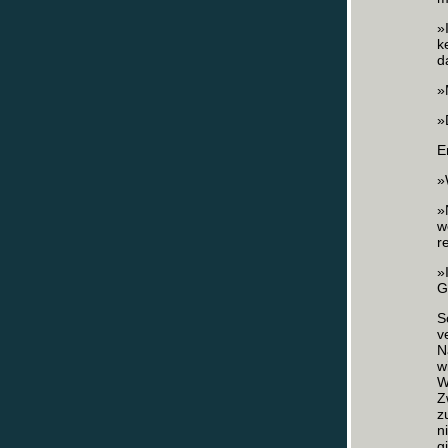
»
k
d
»
»
E
»
»
w
r
»
G
S
v
N
w
W
Z
z
n
g