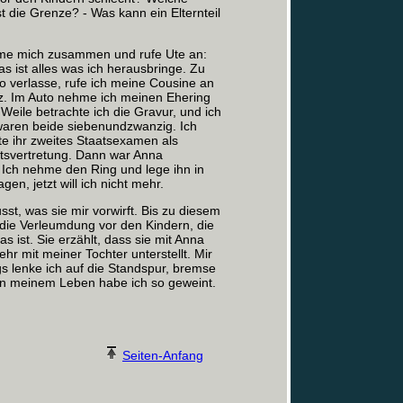
 die Grenze? ‑ Was kann ein Elternteil
ehme mich zusammen und rufe Ute an:
s ist alles was ich herausbringe. Zu
o verlasse, rufe ich meine Cousine an
tz. Im Auto nehme ich meinen Ehering
Weile betrachte ich die Gravur, und ich
 waren beide siebenundzwanzig. Ich
te ihr zweites Staatsexamen als
ftsvertretung. Dann war Anna
 Ich nehme den Ring und lege ihn in
n, jetzt will ich nicht mehr.
st, was sie mir vorwirft. Bis zu diesem
die Verleumdung vor den Kindern, die
s ist. Sie erzählt, dass sie mit Anna
hr mit meiner Tochter unterstellt. Mir
gs lenke ich auf die Standspur, bremse
 in meinem Leben habe ich so geweint.
Seiten-Anfang