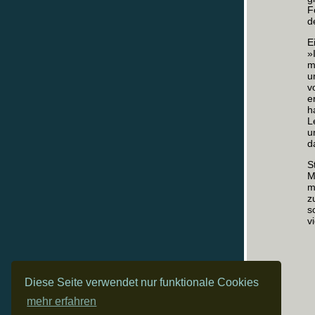
F
d
E
»
m
u
v
e
h
L
u
d
S
M
m
z
s
v
Diese Seite verwendet nur funktionale Cookies
mehr erfahren