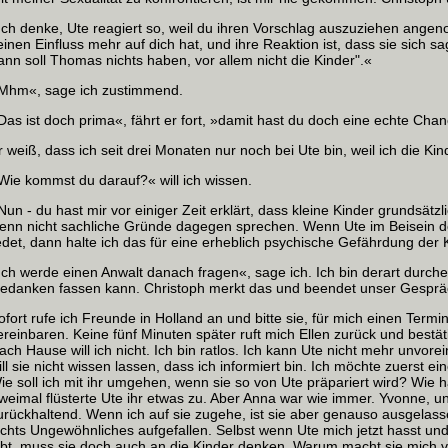
Ich denke, Ute reagiert so, weil du ihren Vorschlag auszuziehen angen
einen Einfluss mehr auf dich hat, und ihre Reaktion ist, dass sie sich s
ann soll Thomas nichts haben, vor allem nicht die Kinder".«
Mhm«, sage ich zustimmend.
Das ist doch prima«, fährt er fort, »damit hast du doch eine echte Ch
r weiß, dass ich seit drei Monaten nur noch bei Ute bin, weil ich die Kin
Wie kommst du darauf?« will ich wissen.
Nun ‑ du hast mir vor einiger Zeit erklärt, dass kleine Kinder grundsät
enn nicht sachliche Gründe dagegen sprechen. Wenn Ute im Beisein d
edet, dann halte ich das für eine erheblich psychische Gefährdung der 
Ich werde einen Anwalt danach fragen«, sage ich. Ich bin derart durch
edanken fassen kann. Christoph merkt das und beendet unser Gesprä
ofort rufe ich Freunde in Holland an und bitte sie, für mich einen Term
ereinbaren. Keine fünf Minuten später ruft mich Ellen zurück und bestäti
ach Hause will ich nicht. Ich bin ratlos. Ich kann Ute nicht mehr unv
ill sie nicht wissen lassen, dass ich informiert bin. Ich möchte zuerst 
ie soll ich mit ihr umgehen, wenn sie so von Ute präpariert wird? Wie h
weimal flüsterte Ute ihr etwas zu. Aber Anna war wie immer. Yvonne, un
urückhaltend. Wenn ich auf sie zugehe, ist sie aber genauso ausgelass
ichts Ungewöhnliches aufgefallen. Selbst wenn Ute mich jetzt hasst un
ibt, muss sie doch auch an die Kinder denken. Warum macht sie mich 