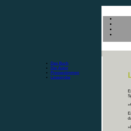
Das Buch
Der Autor
Pressestimmen
Leseprobe
E
S
»
E
d
»