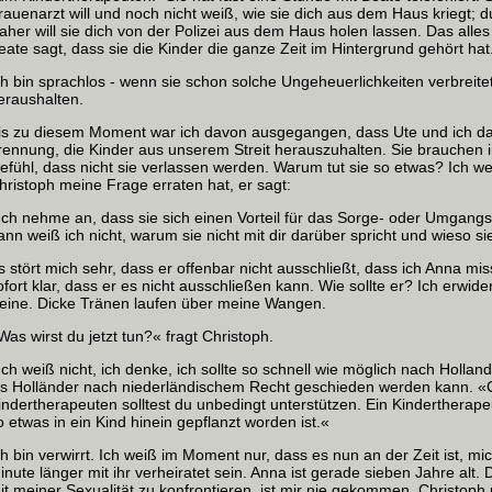
rauenarzt will und noch nicht weiß, wie sie dich aus dem Haus kriegt; d
aher will sie dich von der Polizei aus dem Haus holen lassen. Das alles 
eate sagt, dass sie die Kinder die ganze Zeit im Hintergrund gehört hat
ch bin sprachlos ‑ wenn sie schon solche Ungeheuerlichkeiten verbreitet
eraushalten.
is zu diesem Moment war ich davon ausgegangen, dass Ute und ich dar
rennung, die Kinder aus unserem Streit herauszuhalten. Sie brauchen 
efühl, dass nicht sie verlassen werden. Warum tut sie so etwas? Ich we
hristoph meine Frage erraten hat, er sagt:
Ich nehme an, dass sie sich einen Vorteil für das Sorge‑ oder Umgangs
ann weiß ich nicht, warum sie nicht mit dir darüber spricht und wieso sie
s stört mich sehr, dass er offenbar nicht ausschließt, dass ich Anna mi
ofort klar, dass er es nicht ausschließen kann. Wie sollte er? Ich erwid
eine. Dicke Tränen laufen über meine Wangen.
Was wirst du jetzt tun?« fragt Christoph.
Ich weiß nicht, ich denke, ich sollte so schnell wie möglich nach Hollan
ls Holländer nach niederländischem Recht geschieden werden kann. 
indertherapeuten solltest du unbedingt unterstützen. Ein Kindertherape
o etwas in ein Kind hinein gepflanzt worden ist.«
ch bin verwirrt. Ich weiß im Moment nur, dass es nun an der Zeit ist, mic
inute länger mit ihr verheiratet sein. Anna ist gerade sieben Jahre alt.
it meiner Sexualität zu konfrontieren, ist mir nie gekommen. Christoph