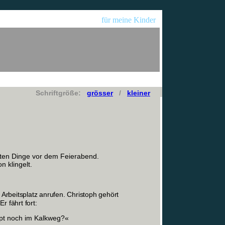
für meine Kinder
Schriftgröße:
grösser
/
kleiner
tzten Dinge vor dem Feierabend.
 klingelt.
 Arbeitsplatz anrufen. Christoph gehört
r fährt fort:
upt noch im Kalkweg?«