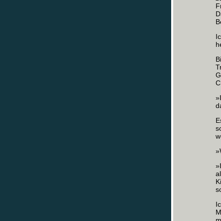
F
D
B
I
h
B
T
G
C
»
d
E
s
w
»
»
a
K
s
I
M
m