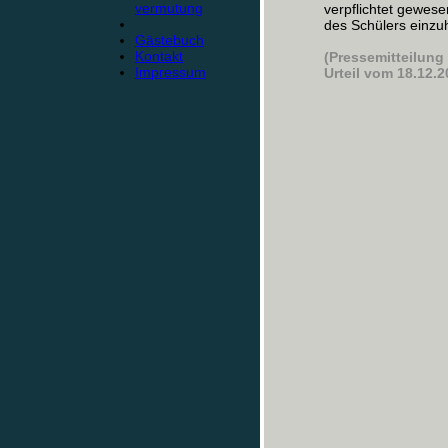
vermutung
verpflichtet gewes
des Schülers einzuho
Gästebuch
Kontakt
(Pressemitteilung
Impressum
Urteil vom 18.12.2