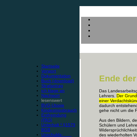
Startseite
Vorwort
Dokumentation
Ende der
Buch (download)
Strafantrag
ich klage an
Das Landesarbeitsg
Nachwort
Lehrers.
Der Grund
lesenswert
einer Verdachtskü
BVG-Utopie
dadurch entstehend
Kindesmissbrauch
gehe nicht um die 
Entfremdung
(PAS)
Aus den Bildern, d
Unterhalt * §1579
Schülern und Lehre
BGB
Widersprüchlichkeit
Unschulds-
des wiederholten Vo