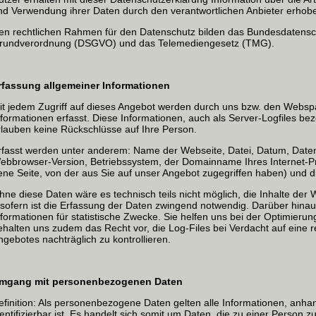
nd Verwendung ihrer Daten durch den verantwortlichen Anbieter erho
en rechtlichen Rahmen für den Datenschutz bilden das Bundesdatensc
rundverordnung (DSGVO) und das Telemediengesetz (TMG).
rfassung allgemeiner Informationen
it jedem Zugriff auf dieses Angebot werden durch uns bzw. den Websp
nformationen erfasst. Diese Informationen, auch als Server-Logfiles be
rlauben keine Rückschlüsse auf Ihre Person.
rfasst werden unter anderem: Name der Webseite, Datei, Datum, Da
ebbrowser-Version, Betriebssystem, der Domainname Ihres Internet-P
jene Seite, von der aus Sie auf unser Angebot zugegriffen haben) und d
hne diese Daten wäre es technisch teils nicht möglich, die Inhalte der 
nsofern ist die Erfassung der Daten zwingend notwendig. Darüber hin
nformationen für statistische Zwecke. Sie helfen uns bei der Optimieru
ehalten uns zudem das Recht vor, die Log-Files bei Verdacht auf eine 
ngebotes nachträglich zu kontrollieren.
mgang mit personenbezogenen Daten
efinition: Als personenbezogene Daten gelten alle Informationen, anha
dentifizierbar ist. Es handelt sich somit um Daten, die zu einer Person 