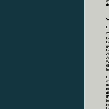
w
d
V
D
v
B
B
g
G
A
A
W
ü
I
D
v
I
n
d
I
f
i
E