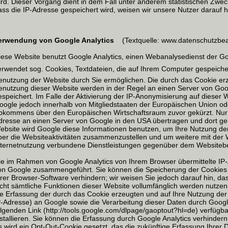
ird. Dieser Vorgang dient in dem Fall unter anderem statistischen Zwe
ass die IP-Adresse gespeichert wird, weisen wir unsere Nutzer darauf h
erwendung von Google Analytics
(Textquelle: www.datenschutzbeau
iese Website benutzt Google Analytics, einen Webanalysedienst der Goog
erwendet sog. Cookies, Textdateien, die auf Ihrem Computer gespeich
enutzung der Website durch Sie ermöglichen. Die durch das Cookie erz
enutzung dieser Website werden in der Regel an einen Server von Goo
espeichert. Im Falle der Aktivierung der IP-Anonymisierung auf dieser 
oogle jedoch innerhalb von Mitgliedstaaten der Europäischen Union od
bkommens über den Europäischen Wirtschaftsraum zuvor gekürzt. Nur i
dresse an einen Server von Google in den USA übertragen und dort gekü
ebsite wird Google diese Informationen benutzen, um Ihre Nutzung d
ber die Websiteaktivitäten zusammenzustellen und um weitere mit der
nternetnutzung verbundene Dienstleistungen gegenüber dem Websitebet
ie im Rahmen von Google Analytics von Ihrem Browser übermittelte IP-
on Google zusammengeführt. Sie können die Speicherung der Cookies 
hrer Browser-Software verhindern; wir weisen Sie jedoch darauf hin, da
icht sämtliche Funktionen dieser Website vollumfänglich werden nutze
ie Erfassung der durch das Cookie erzeugten und auf Ihre Nutzung der
P-Adresse) an Google sowie die Verarbeitung dieser Daten durch Goog
olgenden Link (http://tools.google.com/dlpage/gaoptout?hl=de) verfügb
nstallieren. Sie können die Erfassung durch Google Analytics verhindern
s wird ein Opt-Out-Cookie gesetzt, das die zukünftige Erfassung Ihrer