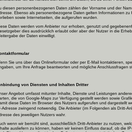
u diesen personenbezogenen Daten zählen der Vorname und der Name,
dresse. Ebenso als personenbezogene Daten gelten Informationen zu H
orlieben sowie Internetseiten, die aufgerufen wurden.
iese Daten werden vom Anbieter nur erhoben, genutzt und gegebenenfa
esetzgeber dies ausdrücklich erlaubt oder aber der Nutzer in die Erh
eitergabe der Daten einwilligt.
ontaktformular
enn Sie uns über das Onlineformular oder per E-Mail kontaktieren, sp
ngaben, um Ihre Anfrage beantworten und mögliche Anschlussfragen st
inbindung von Diensten und Inhalten Dritter
nser Angebot umfasst mitunter Inhalte, Dienste und Leistungen anderer
arten, die von Google-Maps zur Verfügung gestellt werden sowie Grafi
amit diese Daten im Browser des Nutzers aufgerufen und dargestellt we
P-Adresse zwingend notwendig. Die Anbieter (im Folgenden als Dritt-An
dresse des jeweiligen Nutzers wahr.
uch wenn wir bemüht sind, ausschließlich Dritt-Anbieter zu nutzen, we
nhalte ausliefern zu können, haben wir keinen Einfluss darauf, ob die 