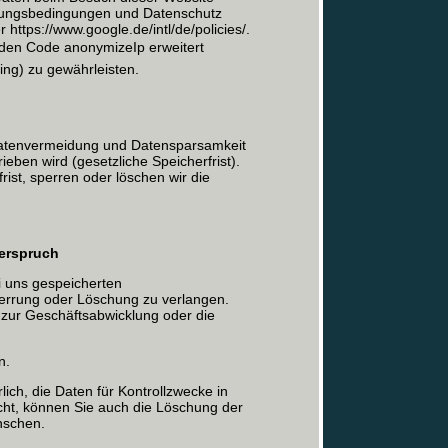
zungsbedingungen und Datenschutz
 https://www.google.de/intl/de/policies/.
den Code anonymizeIp erweitert
ng) zu gewährleisten.
atenvermeidung und Datensparsamkeit
ieben wird (gesetzliche Speicherfrist).
ist, sperren oder löschen wir die
derspruch
ei uns gespeicherten
errung oder Löschung zu verlangen.
zur Geschäftsabwicklung oder die
n.
lich, die Daten für Kontrollzwecke in
licht, können Sie auch die Löschung der
nschen.