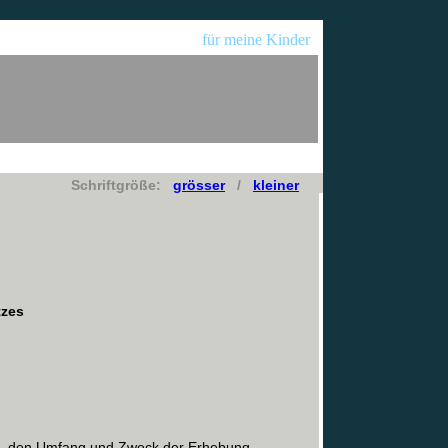
für meine Kinder
Schriftgröße:
grösser
/
kleiner
tzes
Art, den Umfang und Zweck der Erhebung