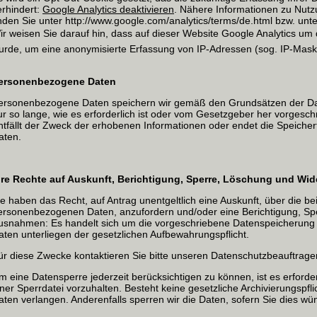
erhindert:
Google Analytics deaktivieren
. Nähere Informationen zu Nut
inden Sie unter http://www.google.com/analytics/terms/de.html bzw. unter
ir weisen Sie darauf hin, dass auf dieser Website Google Analytics um 
urde, um eine anonymisierte Erfassung von IP-Adressen (sog. IP-Maski
ersonenbezogene Daten
ersonenbezogene Daten speichern wir gemäß den Grundsätzen der D
ur so lange, wie es erforderlich ist oder vom Gesetzgeber her vorgeschr
ntfällt der Zweck der erhobenen Informationen oder endet die Speicherfr
aten.
hre Rechte auf Auskunft, Berichtigung, Sperre, Löschung und Wi
ie haben das Recht, auf Antrag unentgeltlich eine Auskunft, über die b
ersonenbezogenen Daten, anzufordern und/oder eine Berichtigung, Sp
usnahmen: Es handelt sich um die vorgeschriebene Datenspeicherung 
aten unterliegen der gesetzlichen Aufbewahrungspflicht.
ür diese Zwecke kontaktieren Sie bitte unseren Datenschutzbeauftrage
m eine Datensperre jederzeit berücksichtigen zu können, ist es erforder
iner Sperrdatei vorzuhalten. Besteht keine gesetzliche Archivierungspf
aten verlangen. Anderenfalls sperren wir die Daten, sofern Sie dies wü