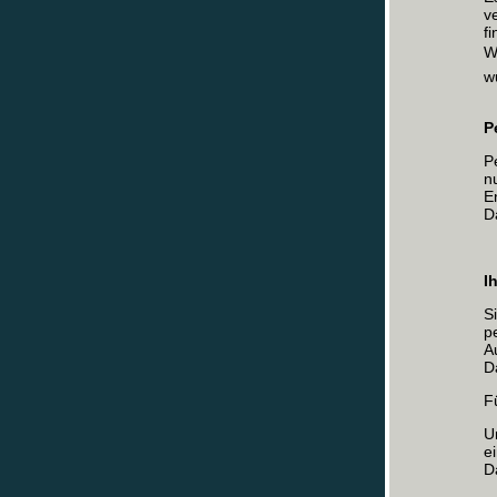
v
f
W
w
P
P
n
E
D
I
S
p
A
D
F
U
e
D