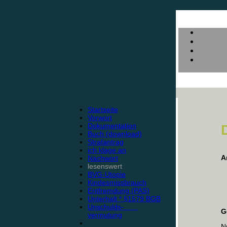
Startseite
Vorwort
Dokumentation
Buch (download)
Strafantrag
ich klage an
A
Nachwort
lesenswert
BVG-Utopie
Kindesmissbrauch
Entfremdung (PAS)
Unterhalt * §1579 BGB
Unschulds-
G
vermutung
N