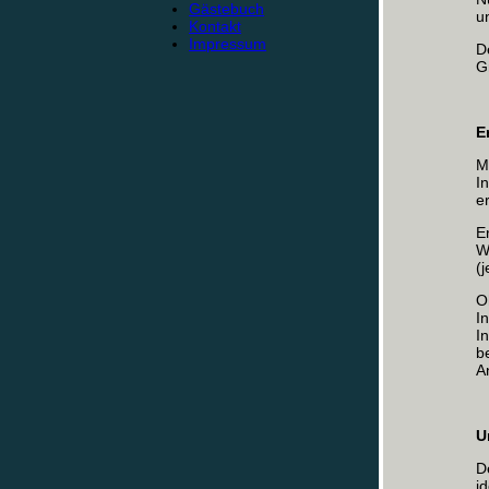
Gästebuch
u
Kontakt
Impressum
D
G
E
M
I
e
E
W
(
O
I
I
b
A
U
D
i