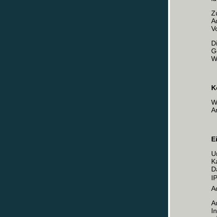
Z
A
V
D
G
W
K
W
A
E
U
K
D
I
A
A
I