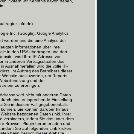
cken. Sofern wir Kenntnis davon haben,
in.
ftragter-info.de)
le Inc. (Google). Google Analytics
ert werden und die eine Analyse der
eugten Informationen über Ihre
gle in den USA übertragen und dort
Website, wird Ihre IP-Adresse von
er in anderen Vertragsstaaten des
n Ausnahmefällen wird die volle IP-
rzt. Im Auftrag des Betreibers dieser
er Website auszuwerten, um Reports
 Websitenutzung und der
reiber zu erbringen.
Adresse wird nicht mit anderen Daten
durch eine entsprechende Einstellung
ss Sie in diesem Fall gegebenenfalls
n können. Sie können darüber hinaus
 Website bezogenen Daten (inkl. Ihrer
le verhindern, indem Sie das unter dem
are Browser-Plugin herunterladen und
, indem Sie auf folgenden Link klicken.
 Daten beim Besuch dieser Website