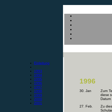
Einleitung
1993
1994
1995
1996
1996
1997
30. Jan
Zum Ter
1998
diese s
1999
Datum a
2000
2001
27. Feb.
Zu dies
Schulau