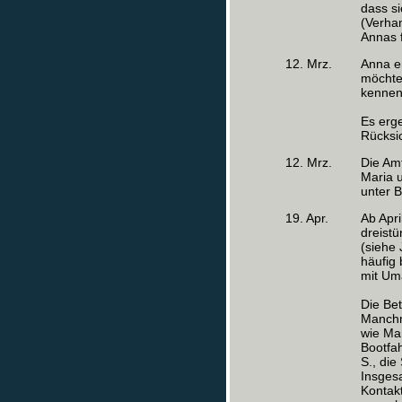
dass s
(Verhan
Annas f
12. Mrz.
Anna er
möchte;
kennen
Es erg
Rücksic
12. Mrz.
Die Am
Maria u
unter 
19. Apr.
Ab Apr
dreist
(siehe
häufig 
mit Um
Die Bet
Manchma
wie Mar
Bootfah
S., die
Insges
Kontakt