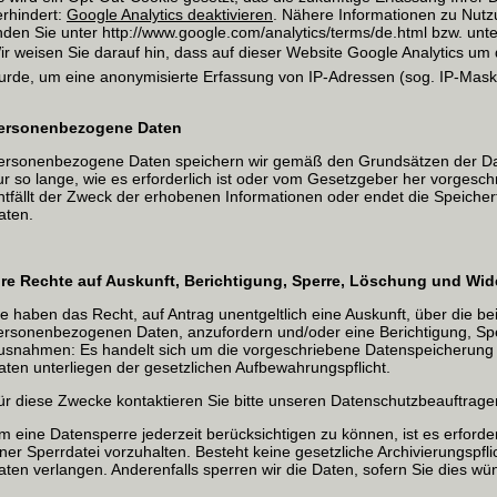
erhindert:
Google Analytics deaktivieren
. Nähere Informationen zu Nut
inden Sie unter http://www.google.com/analytics/terms/de.html bzw. unter
ir weisen Sie darauf hin, dass auf dieser Website Google Analytics um 
urde, um eine anonymisierte Erfassung von IP-Adressen (sog. IP-Maski
ersonenbezogene Daten
ersonenbezogene Daten speichern wir gemäß den Grundsätzen der D
ur so lange, wie es erforderlich ist oder vom Gesetzgeber her vorgeschr
ntfällt der Zweck der erhobenen Informationen oder endet die Speicherfr
aten.
hre Rechte auf Auskunft, Berichtigung, Sperre, Löschung und Wi
ie haben das Recht, auf Antrag unentgeltlich eine Auskunft, über die b
ersonenbezogenen Daten, anzufordern und/oder eine Berichtigung, Sp
usnahmen: Es handelt sich um die vorgeschriebene Datenspeicherung 
aten unterliegen der gesetzlichen Aufbewahrungspflicht.
ür diese Zwecke kontaktieren Sie bitte unseren Datenschutzbeauftrage
m eine Datensperre jederzeit berücksichtigen zu können, ist es erforder
iner Sperrdatei vorzuhalten. Besteht keine gesetzliche Archivierungspf
aten verlangen. Anderenfalls sperren wir die Daten, sofern Sie dies wü