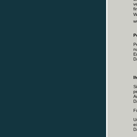
v
f
W
w
P
P
n
E
D
I
S
p
A
D
F
U
e
D