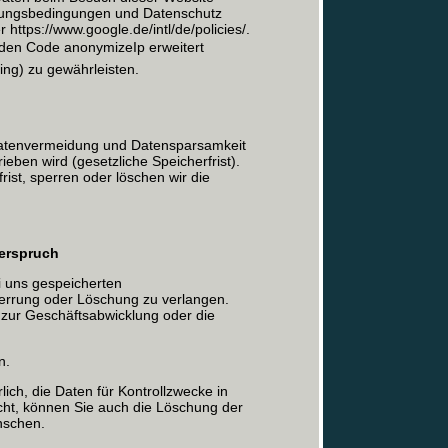
zungsbedingungen und Datenschutz
 https://www.google.de/intl/de/policies/.
den Code anonymizeIp erweitert
ng) zu gewährleisten.
atenvermeidung und Datensparsamkeit
ieben wird (gesetzliche Speicherfrist).
ist, sperren oder löschen wir die
derspruch
ei uns gespeicherten
errung oder Löschung zu verlangen.
zur Geschäftsabwicklung oder die
n.
lich, die Daten für Kontrollzwecke in
licht, können Sie auch die Löschung der
nschen.