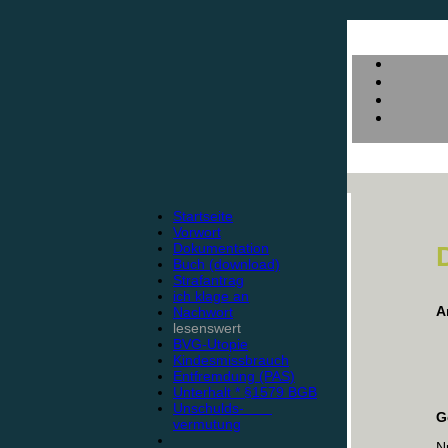
Startseite
Vorwort
Dokumentation
Buch (download)
Strafantrag
ich klage an
A
Nachwort
lesenswert
BVG-Utopie
Kindesmissbrauch
Entfremdung (PAS)
Unterhalt * §1579 BGB
Unschulds-
G
vermutung
N