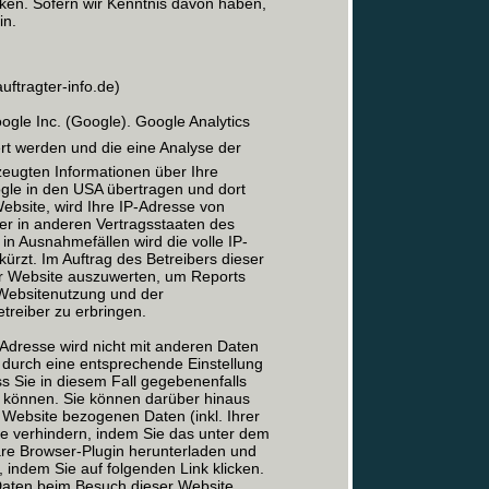
cken. Sofern wir Kenntnis davon haben,
in.
ftragter-info.de)
le Inc. (Google). Google Analytics
ert werden und die eine Analyse der
eugten Informationen über Ihre
gle in den USA übertragen und dort
Website, wird Ihre IP-Adresse von
er in anderen Vertragsstaaten des
n Ausnahmefällen wird die volle IP-
rzt. Im Auftrag des Betreibers dieser
er Website auszuwerten, um Reports
 Websitenutzung und der
reiber zu erbringen.
Adresse wird nicht mit anderen Daten
durch eine entsprechende Einstellung
ss Sie in diesem Fall gegebenenfalls
n können. Sie können darüber hinaus
 Website bezogenen Daten (inkl. Ihrer
le verhindern, indem Sie das unter dem
are Browser-Plugin herunterladen und
, indem Sie auf folgenden Link klicken.
 Daten beim Besuch dieser Website