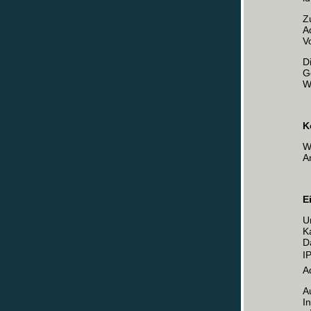
Z
A
V
D
G
W
K
W
A
E
U
K
D
I
A
A
I