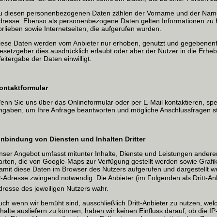
u diesen personenbezogenen Daten zählen der Vorname und der Name,
dresse. Ebenso als personenbezogene Daten gelten Informationen zu H
orlieben sowie Internetseiten, die aufgerufen wurden.
iese Daten werden vom Anbieter nur erhoben, genutzt und gegebenenfa
esetzgeber dies ausdrücklich erlaubt oder aber der Nutzer in die Erh
eitergabe der Daten einwilligt.
ontaktformular
enn Sie uns über das Onlineformular oder per E-Mail kontaktieren, sp
ngaben, um Ihre Anfrage beantworten und mögliche Anschlussfragen st
inbindung von Diensten und Inhalten Dritter
nser Angebot umfasst mitunter Inhalte, Dienste und Leistungen anderer
arten, die von Google-Maps zur Verfügung gestellt werden sowie Grafi
amit diese Daten im Browser des Nutzers aufgerufen und dargestellt we
P-Adresse zwingend notwendig. Die Anbieter (im Folgenden als Dritt-An
dresse des jeweiligen Nutzers wahr.
uch wenn wir bemüht sind, ausschließlich Dritt-Anbieter zu nutzen, we
nhalte ausliefern zu können, haben wir keinen Einfluss darauf, ob die 