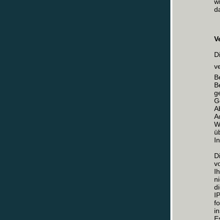
w
d
V
D
v
B
B
g
G
A
A
W
ü
I
D
v
I
n
d
I
f
i
E