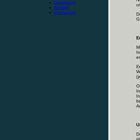
Gästebuch
u
Kontakt
Impressum
D
G
E
M
I
e
E
W
(
O
I
I
b
A
U
D
i