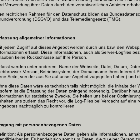
nd Verwendung ihrer Daten durch den verantwortlichen Anbieter erho
en rechtlichen Rahmen für den Datenschutz bilden das Bundesdatensc
rundverordnung (DSGVO) und das Telemediengesetz (TMG).
rfassung allgemeiner Informationen
it jedem Zugriff auf dieses Angebot werden durch uns bzw. den Websp
nformationen erfasst. Diese Informationen, auch als Server-Logfiles be
rlauben keine Rückschlüsse auf Ihre Person.
rfasst werden unter anderem: Name der Webseite, Datei, Datum, Da
ebbrowser-Version, Betriebssystem, der Domainname Ihres Internet-P
jene Seite, von der aus Sie auf unser Angebot zugegriffen haben) und d
hne diese Daten wäre es technisch teils nicht möglich, die Inhalte der 
nsofern ist die Erfassung der Daten zwingend notwendig. Darüber hin
nformationen für statistische Zwecke. Sie helfen uns bei der Optimieru
ehalten uns zudem das Recht vor, die Log-Files bei Verdacht auf eine 
ngebotes nachträglich zu kontrollieren.
mgang mit personenbezogenen Daten
efinition: Als personenbezogene Daten gelten alle Informationen, anha
dentifizierbar ist. Es handelt sich somit um Daten, die zu einer Person 