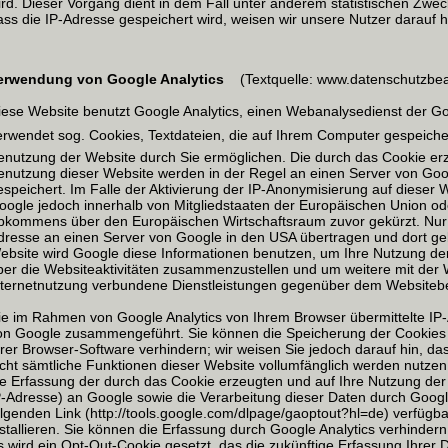
ird. Dieser Vorgang dient in dem Fall unter anderem statistischen Zwe
ass die IP-Adresse gespeichert wird, weisen wir unsere Nutzer darauf h
erwendung von Google Analytics
(Textquelle: www.datenschutzbeau
iese Website benutzt Google Analytics, einen Webanalysedienst der Goog
erwendet sog. Cookies, Textdateien, die auf Ihrem Computer gespeich
enutzung der Website durch Sie ermöglichen. Die durch das Cookie erz
enutzung dieser Website werden in der Regel an einen Server von Goo
espeichert. Im Falle der Aktivierung der IP-Anonymisierung auf dieser 
oogle jedoch innerhalb von Mitgliedstaaten der Europäischen Union od
bkommens über den Europäischen Wirtschaftsraum zuvor gekürzt. Nur i
dresse an einen Server von Google in den USA übertragen und dort gekü
ebsite wird Google diese Informationen benutzen, um Ihre Nutzung d
ber die Websiteaktivitäten zusammenzustellen und um weitere mit der
nternetnutzung verbundene Dienstleistungen gegenüber dem Websitebet
ie im Rahmen von Google Analytics von Ihrem Browser übermittelte IP-
on Google zusammengeführt. Sie können die Speicherung der Cookies 
hrer Browser-Software verhindern; wir weisen Sie jedoch darauf hin, da
icht sämtliche Funktionen dieser Website vollumfänglich werden nutze
ie Erfassung der durch das Cookie erzeugten und auf Ihre Nutzung der
P-Adresse) an Google sowie die Verarbeitung dieser Daten durch Goog
olgenden Link (http://tools.google.com/dlpage/gaoptout?hl=de) verfügb
nstallieren. Sie können die Erfassung durch Google Analytics verhindern
s wird ein Opt-Out-Cookie gesetzt, das die zukünftige Erfassung Ihrer