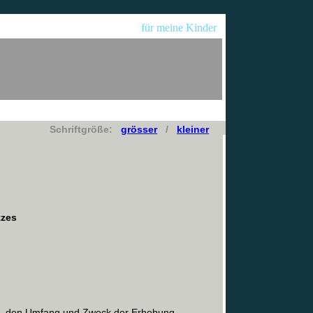
für meine Kinder
Schriftgröße:
grösser
/
kleiner
tzes
Art, den Umfang und Zweck der Erhebung