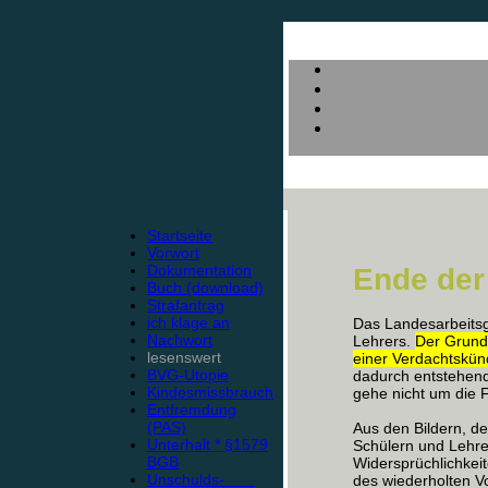
Startseite
Vorwort
Dokumentation
Ende der
Buch (download)
Strafantrag
ich klage an
Das Landesarbeitsg
Nachwort
Lehrers.
Der Grund
lesenswert
einer Verdachtskü
BVG-Utopie
dadurch entstehend
Kindesmissbrauch
gehe nicht um die 
Entfremdung
(PAS)
Aus den Bildern, d
Unterhalt * §1579
Schülern und Lehre
BGB
Widersprüchlichkeit
Unschulds-
des wiederholten Vo